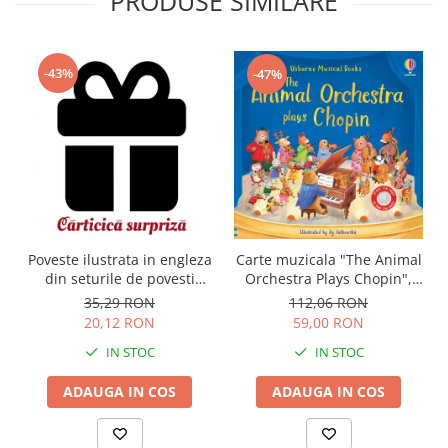
PRODUSE SIMILARE
-43%
-47%
Carte muzicala "The Animal
Poveste ilustrata in engleza
Orchestra Plays Chopin",
din seturile de povesti
cartonata, Usborne
Usborne
112,06 RON
35,29 RON
59,00 RON
20,12 RON
IN STOC
IN STOC
ADAUGA IN COS
ADAUGA IN COS