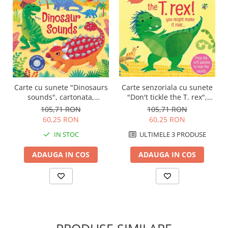
Carte senzoriala cu sunete
Carte cu sunete "Dinosaurs
"Don't tickle the T. rex",
sounds", cartonata,
cartonata, cu texturi,
Usborne
105,71 RON
105,71 RON
Usborne
60,25 RON
60,25 RON
ULTIMELE 3 PRODUSE
IN STOC
ADAUGA IN COS
ADAUGA IN COS