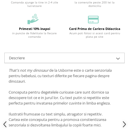
Comanda ajunge la tine in 2-4 zile
la comenzile peste 200 lei la
lucratoare
domiciliu
Primesti 10% inapoi
Card Prima de Cariera Didactica
in puncte de fidelitate la fiecare
Acum poti folosi si acest card pentru
comanda
plata pe site
Descriere
That's not my dinosaur
de la Usborne este o carte senzoriala
pentru bebelusi, cu texturi diferite pe fiecare pagina despre
dinozauri.
Conceputa pentru degetelele curioase care sunt dornice sa
descopere tot ce e in jurul lor. Cu text putin si repetitiv este
perfecta pentru invatarea primelor cuvinte in limba engleza.
Ilustratii frumoase cu text simplu, atragator si repetitiv.
Cartea este conceputa pentru a promova constientizarea
senzoriala si dezvoltarea limbajului la copiii foarte mici.