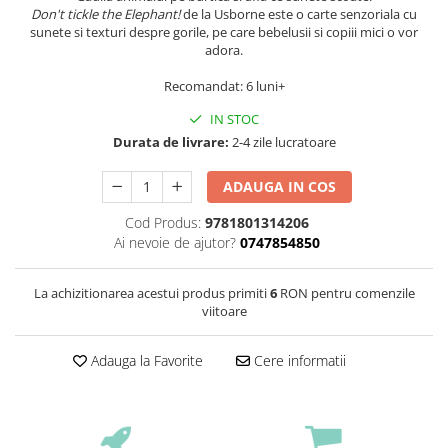
Don't tickle the Elephant!
de la Usborne este o carte senzoriala cu
sunete si texturi despre gorile, pe care bebelusii si copiii mici o vor
adora.
Recomandat: 6 luni+
IN STOC
Durata de livrare:
2-4 zile lucratoare
ADAUGA IN COS
Cod Produs:
9781801314206
Ai nevoie de ajutor?
0747854850
La achizitionarea acestui produs primiti
6
RON pentru comenzile
viitoare
Adauga la Favorite
Cere informatii