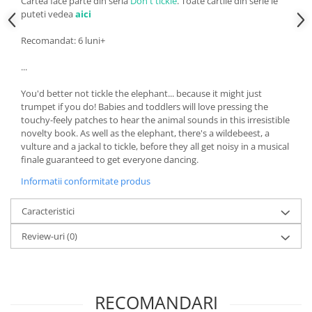
Cartea face parte din seria
Don't tickle
. Toate cartile din serie le
puteti vedea
aici
Recomandat: 6 luni+
...
You'd better not tickle the elephant... because it might just
trumpet if you do! Babies and toddlers will love pressing the
touchy-feely patches to hear the animal sounds in this irresistible
novelty book. As well as the elephant, there's a wildebeest, a
vulture and a jackal to tickle, before they all get noisy in a musical
finale guaranteed to get everyone dancing.
Informatii conformitate produs
Caracteristici
Review-uri
(0)
RECOMANDARI