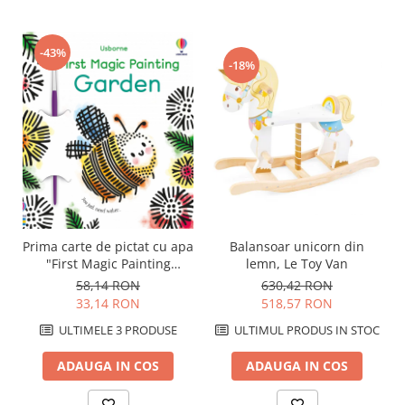
-43%
-18%
Prima carte de pictat cu apa
Balansoar unicorn din
"First Magic Painting
lemn, Le Toy Van
Garden", Usborne
58,14 RON
630,42 RON
33,14 RON
518,57 RON
ULTIMELE 3 PRODUSE
ULTIMUL PRODUS IN STOC
ADAUGA IN COS
ADAUGA IN COS