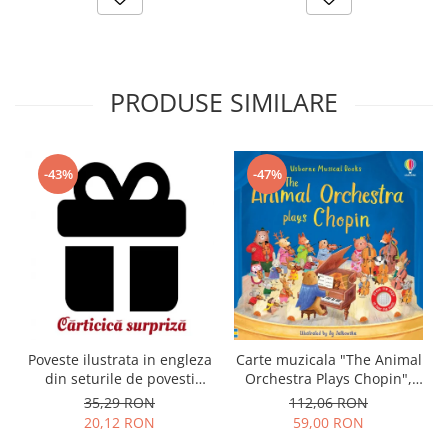
PRODUSE SIMILARE
-43%
-47%
Carte muzicala "The Animal
Poveste ilustrata in engleza
Orchestra Plays Chopin",
din seturile de povesti
cartonata, Usborne
Usborne
112,06 RON
35,29 RON
59,00 RON
20,12 RON