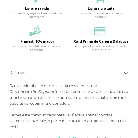
Livrare rapida
Livrare gratuita
Comanda ajunge la tine in 2-4 zile
la comenzile peste 200 lei la
lucratoare
domiciliu
Primesti 10% inapoi
Card Prima de Cariera Didactica
in puncte de fidelitate la fiecare
Acum poti folosi si acest card pentru
comanda
plata pe site
Descriere
Gadila animalul pe burtica si afla ce sunete scoate!
Don't tickle the Elephant!
de la Usborne este o carte senzoriala cu
sunete si texturi despre elefanti si alte animale salbatice, pe care
bebelusii si copiii mici o vor adora.
Cartea este complet cartonata, iar fiecare animal contine
elemente senzoriale, o parte din corp fiind acoperita cu material
textil.