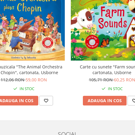
uzicala "The Animal Orchestra
Carte cu sunete "Farm sou
 Chopin", cartonata, Usborne
cartonata, Usborne
112,06 RON
59,00 RON
105,71 RON
60,25 RO
IN STOC
IN STOC
ADAUGA IN COS
ADAUGA IN COS
SOCIAL