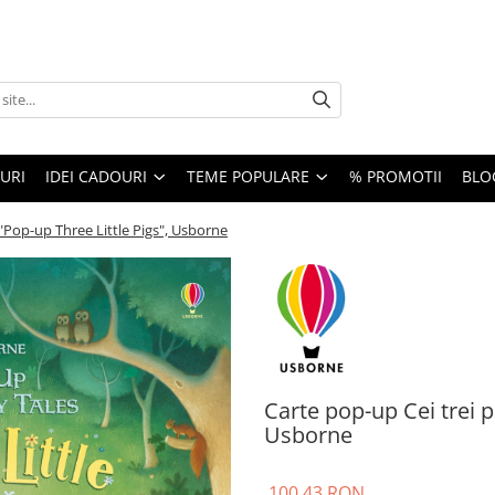
URI
IDEI CADOURI
TEME POPULARE
% PROMOTII
BLO
 "Pop-up Three Little Pigs", Usborne
Carte pop-up Cei trei p
Usborne
100,43 RON