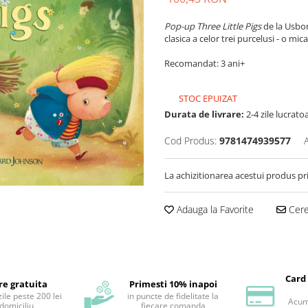
Pop-up Three Little Pigs
de la Usbo
clasica a celor trei purcelusi - o mic
Recomandat: 3 ani+
STOC EPUIZAT
Durata de livrare:
2-4 zile lucrato
Cod Produs:
9781474939577
La achizitionarea acestui produs pr
Adauga la Favorite
Cere 
Card
re gratuita
Primesti 10% inapoi
ile peste 200 lei
in puncte de fidelitate la
Acum 
 domiciliu
fiecare comanda