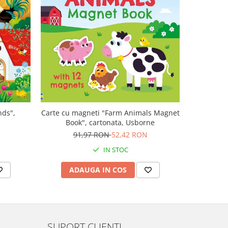
-47%
nds",
Carte cu magneti "Farm Animals Magnet
Carte mu
Book", cartonata, Usborne
canta Mo
Plays M
N
91,97 RON
52,42 RON
1
IN STOC
ADAUGA IN COS
AD
SUPORT CLIENTI