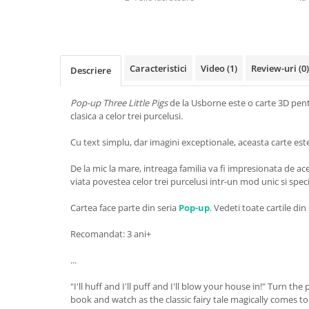
Caracteristici
Video
(1)
Review-uri
(0)
Descriere
Pop-up Three Little Pigs
de la Usborne este o carte 3D pent
clasica a celor trei purcelusi.
Cu text simplu, dar imagini exceptionale, aceasta carte est
De la mic la mare, intreaga familia va fi impresionata de a
viata povestea celor trei purcelusi intr-un mod unic si speci
Cartea face parte din seria
Pop-up
. Vedeti toate cartile din
Recomandat: 3 ani+
...
"I'll huff and I'll puff and I'll blow your house in!" Turn t
book and watch as the classic fairy tale magically comes to li