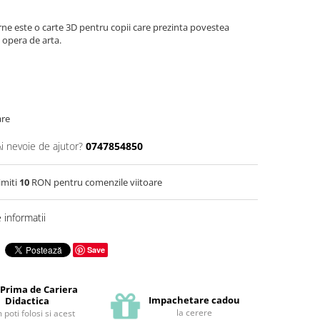
rne este o carte 3D pentru copii care prezinta povestea
a opera de arta.
are
Ai nevoie de ajutor?
0747854850
imiti
10
RON pentru comenzile viitoare
informatii
Save
 Prima de Cariera
Impachetare cadou
Didactica
la cerere
poti folosi si acest