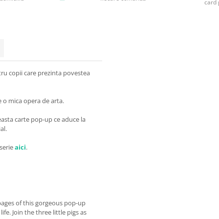
card 
ru copii care prezinta povestea
e o mica opera de arta.
ceasta carte pop-up ce aduce la
al.
 serie
aici
.
he pages of this gorgeous pop-up
fe. Join the three little pigs as