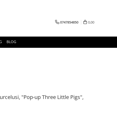
0747854850
0,00
G
BLOG
urcelusi, "Pop-up Three Little Pigs",