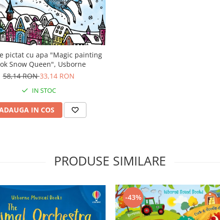
e pictat cu apa "Magic painting
ok Snow Queen", Usborne
58,14 RON
33,14 RON
IN STOC
ADAUGA IN COS
PRODUSE SIMILARE
-43%