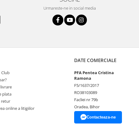
Urmareste-ne in social media
DATE COMERCIALE
 Club
PFA Pentea Cristina
Ramona
ar?
F5/1637/2017
livrare
RO38103089
 plata
Facliei nr 79b
 retur
Oradea, Bihor
a online a litigiilor
Contacteaza-ne