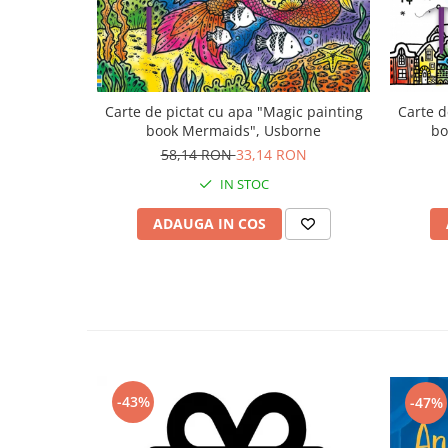
Carte de pictat cu apa "Magic painting
Carte d
book Mermaids", Usborne
bo
58,14 RON
33,14 RON
IN STOC
ADAUGA IN COS
-43%
-47%