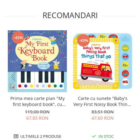
RECOMANDARI
-43%
-43%
Prima mea carte pian "My
Carte cu sunete "Baby's
first keyboard book", cu
Very First Noisy Book Things
partituri, Usborne
That Go", cartonata,
119,00 RON
83,51 RON
Usborne
67,83 RON
47,60 RON
ULTIMELE 2 PRODUSE
IN STOC