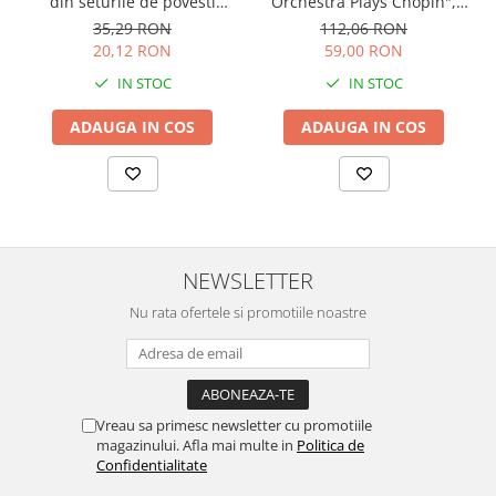
Orchestra Plays Chopin",
din seturile de povesti
cartonata, Usborne
Usborne
112,06 RON
35,29 RON
59,00 RON
20,12 RON
IN STOC
IN STOC
ADAUGA IN COS
ADAUGA IN COS
NEWSLETTER
Nu rata ofertele si promotiile noastre
Vreau sa primesc newsletter cu promotiile
magazinului. Afla mai multe in
Politica de
Confidentialitate