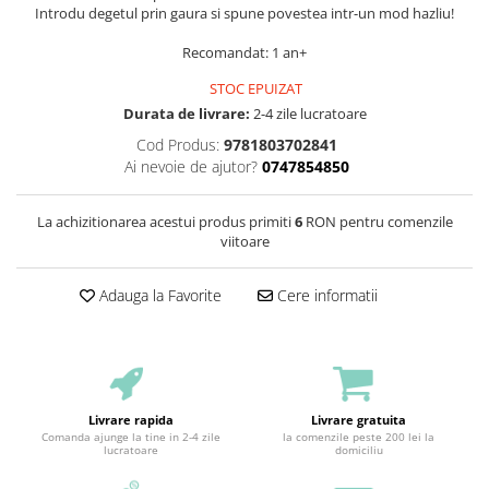
Introdu degetul prin gaura si spune povestea intr-un mod hazliu!
Recomandat: 1 an+
STOC EPUIZAT
Durata de livrare:
2-4 zile lucratoare
Cod Produs:
9781803702841
Ai nevoie de ajutor?
0747854850
La achizitionarea acestui produs primiti
6
RON pentru comenzile
viitoare
Adauga la Favorite
Cere informatii
Livrare rapida
Livrare gratuita
Comanda ajunge la tine in 2-4 zile
la comenzile peste 200 lei la
lucratoare
domiciliu