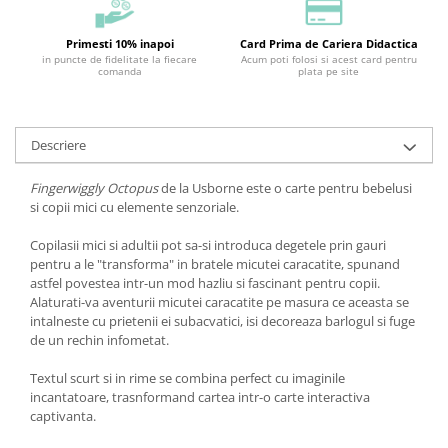
Primesti 10% inapoi
Card Prima de Cariera Didactica
in puncte de fidelitate la fiecare
Acum poti folosi si acest card pentru
comanda
plata pe site
Descriere
Fingerwiggly Octopus
de la Usborne este o carte pentru bebelusi
si copii mici cu elemente senzoriale.
Copilasii mici si adultii pot sa-si introduca degetele prin gauri
pentru a le "transforma" in bratele micutei caracatite, spunand
astfel povestea intr-un mod hazliu si fascinant pentru copii.
Alaturati-va aventurii micutei caracatite pe masura ce aceasta se
intalneste cu prietenii ei subacvatici, isi decoreaza barlogul si fuge
de un rechin infometat.
Textul scurt si in rime se combina perfect cu imaginile
incantatoare, trasnformand cartea intr-o carte interactiva
captivanta.