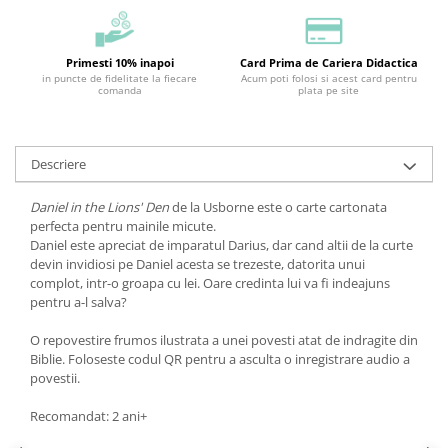
Primesti 10% inapoi
Card Prima de Cariera Didactica
in puncte de fidelitate la fiecare
Acum poti folosi si acest card pentru
comanda
plata pe site
Descriere
Daniel in the Lions' Den
de la Usborne este o carte cartonata
perfecta pentru mainile micute.
Daniel este apreciat de imparatul Darius, dar cand altii de la curte
devin invidiosi pe Daniel acesta se trezeste, datorita unui
complot, intr-o groapa cu lei. Oare credinta lui va fi indeajuns
pentru a-l salva?
O repovestire frumos ilustrata a unei povesti atat de indragite din
Biblie. Foloseste codul QR pentru a asculta o inregistrare audio a
povestii.
Recomandat: 2 ani+