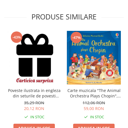
PRODUSE SIMILARE
-43%
-47%
Carte muzicala "The Animal
Poveste ilustrata in engleza
Orchestra Plays Chopin",
din seturile de povesti
cartonata, Usborne
Usborne
112,06 RON
35,29 RON
59,00 RON
20,12 RON
IN STOC
IN STOC