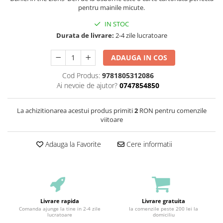
pentru mainile micute.
IN STOC
Durata de livrare:
2-4 zile lucratoare
ADAUGA IN COS
Cod Produs:
9781805312086
Ai nevoie de ajutor?
0747854850
La achizitionarea acestui produs primiti
2
RON pentru comenzile
viitoare
Adauga la Favorite
Cere informatii
Livrare rapida
Livrare gratuita
Comanda ajunge la tine in 2-4 zile
la comenzile peste 200 lei la
lucratoare
domiciliu