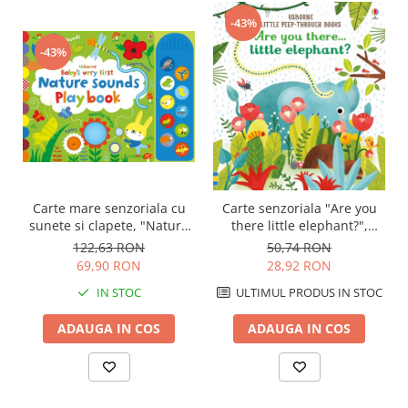
-43%
-43%
Carte mare senzoriala cu
Carte senzoriala "Are you
sunete si clapete, "Nature
there little elephant?",
sounds Playbook",
cartonata, cu decupaje,
122,63 RON
50,74 RON
cartonata, Usborne
Usborne
69,90 RON
28,92 RON
IN STOC
ULTIMUL PRODUS IN STOC
ADAUGA IN COS
ADAUGA IN COS