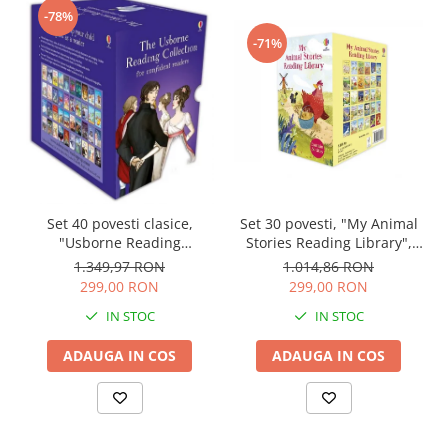
-78%
-71%
Set 40 povesti clasice,
Set 30 povesti, "My Animal
"Usborne Reading
Stories Reading Library",
Collection for Confident
Usborne
1.349,97 RON
1.014,86 RON
Readers", Usborne
299,00 RON
299,00 RON
IN STOC
IN STOC
ADAUGA IN COS
ADAUGA IN COS