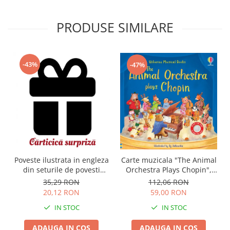
PRODUSE SIMILARE
-43%
-47%
Carte muzicala "The Animal
Poveste ilustrata in engleza
Orchestra Plays Chopin",
din seturile de povesti
cartonata, Usborne
Usborne
112,06 RON
35,29 RON
59,00 RON
20,12 RON
IN STOC
IN STOC
ADAUGA IN COS
ADAUGA IN COS