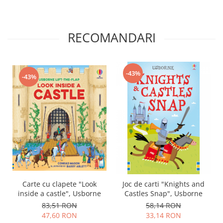
RECOMANDARI
-43%
-43%
Carte cu clapete "Look
Joc de carti "Knights and
inside a castle", Usborne
Castles Snap", Usborne
83,51 RON
58,14 RON
47,60 RON
33,14 RON