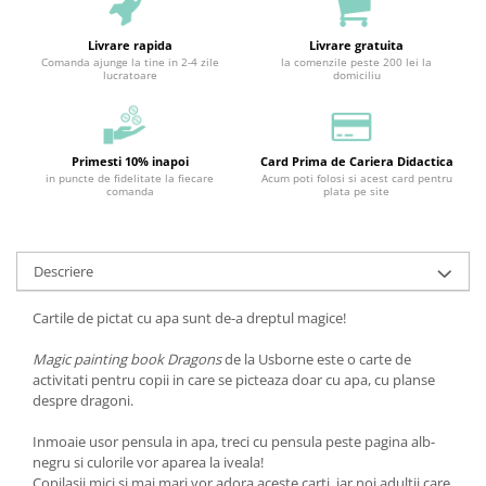
Livrare rapida
Livrare gratuita
Comanda ajunge la tine in 2-4 zile
la comenzile peste 200 lei la
lucratoare
domiciliu
Primesti 10% inapoi
Card Prima de Cariera Didactica
in puncte de fidelitate la fiecare
Acum poti folosi si acest card pentru
comanda
plata pe site
Descriere
Cartile de pictat cu apa sunt de-a dreptul magice!
Magic painting book Dragons
de la Usborne este o carte de
activitati pentru copii in care se picteaza doar cu apa, cu planse
despre dragoni.
Inmoaie usor pensula in apa, treci cu pensula peste pagina alb-
negru si culorile vor aparea la iveala!
Copilasii mici si mai mari vor adora aceste carti, iar noi adultii care