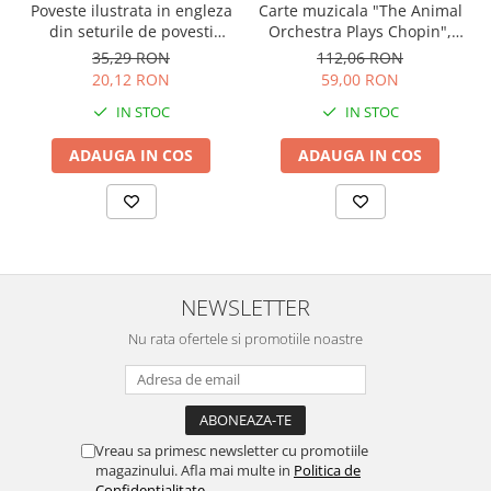
Carte muzicala "The Animal
Poveste ilustrata in engleza
Orchestra Plays Chopin",
din seturile de povesti
cartonata, Usborne
Usborne
112,06 RON
35,29 RON
59,00 RON
20,12 RON
IN STOC
IN STOC
ADAUGA IN COS
ADAUGA IN COS
NEWSLETTER
Nu rata ofertele si promotiile noastre
Vreau sa primesc newsletter cu promotiile
magazinului. Afla mai multe in
Politica de
Confidentialitate