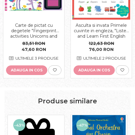
Carte de pictat cu
Asculta si invata Primele
degetele "Fingerprint
cuvinte in engleza, "Listen
activities Unicorns and
and Learn First English
Fairies", Usborne
Words", Usborne
83,51 RON
122,63 RON
47,60 RON
76,00 RON
ULTIMELE 3 PRODUSE
ULTIMELE 2 PRODUSE
ADAUGA IN COS
ADAUGA IN COS
Produse similare
-43%
-47%