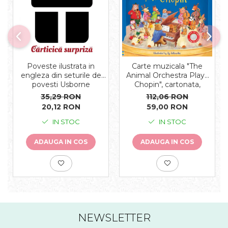
Carte muzicala "The
Poveste ilustrata in
Animal Orchestra Plays
engleza din seturile de
Chopin", cartonata,
povesti Usborne
Usborne
112,06 RON
35,29 RON
59,00 RON
20,12 RON
IN STOC
IN STOC
ADAUGA IN COS
ADAUGA IN COS
NEWSLETTER