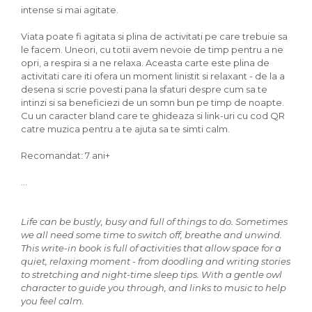
intense si mai agitate.
Viata poate fi agitata si plina de activitati pe care trebuie sa
le facem. Uneori, cu totii avem nevoie de timp pentru a ne
opri, a respira si a ne relaxa. Aceasta carte este plina de
activitati care iti ofera un moment linistit si relaxant - de la a
desena si scrie povesti pana la sfaturi despre cum sa te
intinzi si sa beneficiezi de un somn bun pe timp de noapte.
Cu un caracter bland care te ghideaza si link-uri cu cod QR
catre muzica pentru a te ajuta sa te simti calm.
Recomandat: 7 ani+
...
Life can be bustly, busy and full of things to do. Sometimes
we all need some time to switch off, breathe and unwind.
This write-in book is full of activities that allow space for a
quiet, relaxing moment - from doodling and writing stories
to stretching and night-time sleep tips. With a gentle owl
character to guide you through, and links to music to help
you feel calm.