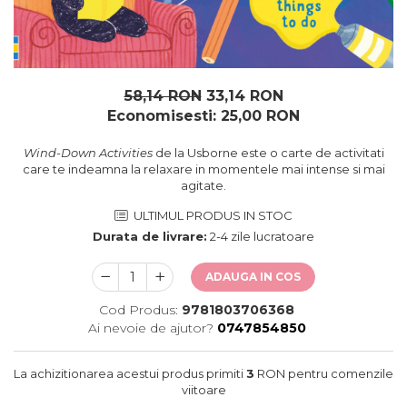
oceane
58,14 RON
33,14 RON
Economisesti:
25,00
RON
Wind-Down Activities
de la Usborne este o carte de activitati
care te indeamna la relaxare in momentele mai intense si mai
agitate.
ULTIMUL PRODUS IN STOC
Durata de livrare:
2-4 zile lucratoare
ADAUGA IN COS
Cod Produs:
9781803706368
Ai nevoie de ajutor?
0747854850
La achizitionarea acestui produs primiti
3
RON pentru comenzile
viitoare