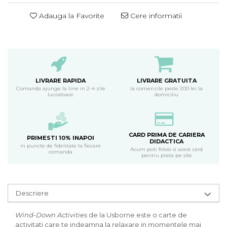
Adauga la Favorite
Cere informatii
LIVRARE RAPIDA
LIVRARE GRATUITA
Comanda ajunge la tine in 2-4 zile
la comenzile peste 200 lei la
lucratoare
domiciliu
CARD PRIMA DE CARIERA
PRIMESTI 10% INAPOI
DIDACTICA
in puncte de fidelitate la fiecare
Acum poti folosi si acest card
comanda
pentru plata pe site
Descriere
Wind-Down Activities
de la Usborne este o carte de
activitati care te indeamna la relaxare in momentele mai