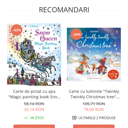
RECOMANDARI
-43%
-26%
Carte de pictat cu apa
Carte cu luminite "Twinkly
"Magic painting book Snow
Twinkly Christmas tree",
Queen", Usborne
Usborne
58,14 RON
105,71 RON
33,14 RON
78,00 RON
IN STOC
ULTIMELE 2 PRODUSE