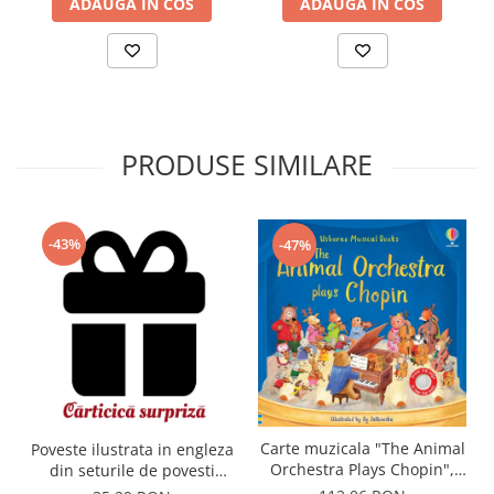
ADAUGA IN COS
ADAUGA IN COS
PRODUSE SIMILARE
-43%
-47%
Carte muzicala "The Animal
Poveste ilustrata in engleza
Orchestra Plays Chopin",
din seturile de povesti
cartonata, Usborne
Usborne