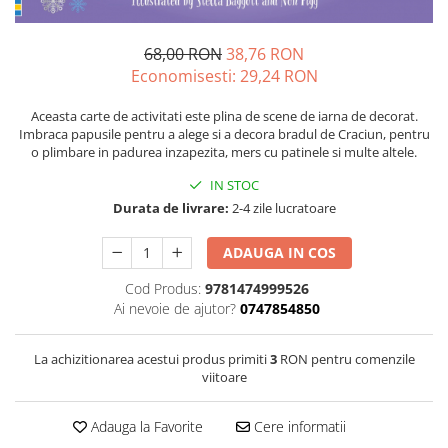
68,00 RON
38,76 RON
Economisesti:
29,24
RON
Aceasta carte de activitati este plina de scene de iarna de decorat.
Imbraca papusile pentru a alege si a decora bradul de Craciun, pentru
o plimbare in padurea inzapezita, mers cu patinele si multe altele.
IN STOC
Durata de livrare:
2-4 zile lucratoare
ADAUGA IN COS
Cod Produs:
9781474999526
Ai nevoie de ajutor?
0747854850
La achizitionarea acestui produs primiti
3
RON pentru comenzile
viitoare
Adauga la Favorite
Cere informatii