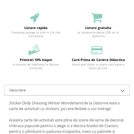
Livrare rapida
Livrare gratuita
Comanda ajunge la tine in 2-4 zile
la comenzile peste 200 lei la
lucratoare
domiciliu
Primesti 10% inapoi
Card Prima de Cariera Didactica
in puncte de fidelitate la fiecare
Acum poti folosi si acest card pentru
comanda
plata pe site
Descriere
Sticker Dolly Dressing Winter Wonderland
de la Usborne este o
carte de activitati cu stickers, pe care fetitele o vor indragi!
Aceasta carte de activitati este plina de scene de iarna de decorat.
Imbraca papusile pentru a alege si a decora bradul de Craciun,
pentru o plimbare in padurea inzapezita, mers cu patinele si