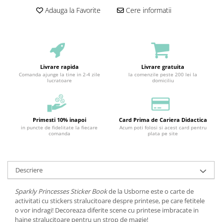
Adauga la Favorite
Cere informatii
Livrare rapida
Livrare gratuita
Comanda ajunge la tine in 2-4 zile
la comenzile peste 200 lei la
lucratoare
domiciliu
Primesti 10% inapoi
Card Prima de Cariera Didactica
in puncte de fidelitate la fiecare
Acum poti folosi si acest card pentru
comanda
plata pe site
Descriere
Sparkly Princesses Sticker Book
de la Usborne este o carte de
activitati cu stickers stralucitoare despre printese, pe care fetitele
o vor indragi! Decoreaza diferite scene cu printese imbracate in
haine stralucitoare pentru un strop de magie!