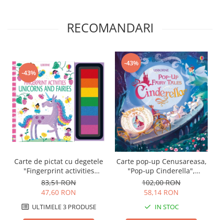
RECOMANDARI
-43%
-43%
Carte de pictat cu degetele
Carte pop-up Cenusareasa,
"Fingerprint activities
"Pop-up Cinderella",
Unicorns and Fairies",
Usborne
83,51 RON
102,00 RON
Usborne
47,60 RON
58,14 RON
ULTIMELE 3 PRODUSE
IN STOC