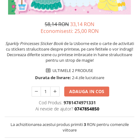
58,14 RON
33,14 RON
Economisesti:
25,00
RON
Sparkly Princesses Sticker Book
de la Usborne este o carte de activitati
cu stickers stralucitoare despre printese, pe care fetitele o vor indragi!
Decoreaza diferite scene cu printese imbracate in haine stralucitoare
pentru un strop de magie!
ULTIMELE 2 PRODUSE
Durata de livrare:
2-4 zile lucratoare
ADAUGA IN COS
Cod Produs:
9781474971331
Ai nevoie de ajutor?
0747854850
La achizitionarea acestui produs primiti
3
RON pentru comenzile
viitoare