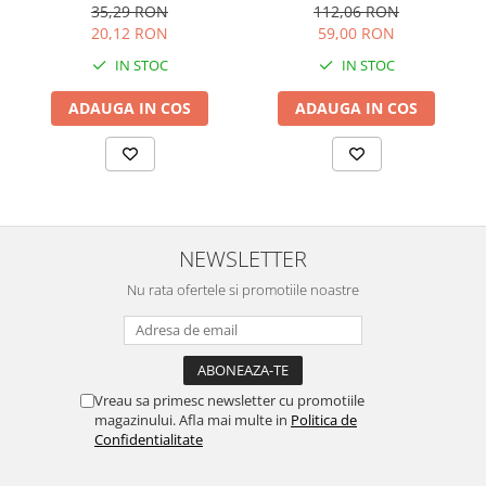
cartonata, Usborne
Usborne
112,06 RON
35,29 RON
59,00 RON
20,12 RON
IN STOC
IN STOC
ADAUGA IN COS
ADAUGA IN COS
NEWSLETTER
Nu rata ofertele si promotiile noastre
Vreau sa primesc newsletter cu promotiile
magazinului. Afla mai multe in
Politica de
Confidentialitate