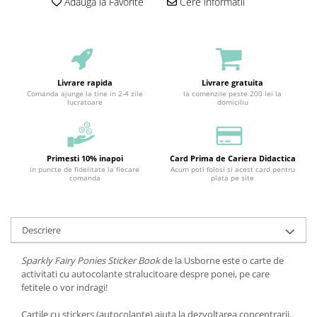
Adauga la Favorite
Cere informatii
Livrare rapida
Livrare gratuita
Comanda ajunge la tine in 2-4 zile
la comenzile peste 200 lei la
lucratoare
domiciliu
Primesti 10% inapoi
Card Prima de Cariera Didactica
in puncte de fidelitate la fiecare
Acum poti folosi si acest card pentru
comanda
plata pe site
Descriere
Sparkly Fairy Ponies Sticker Book
de la Usborne este o carte de
activitati cu autocolante stralucitoare despre ponei, pe care
fetitele o vor indragi!
Cartile cu stickers (autocolante) ajuta la dezvoltarea concentrarii,