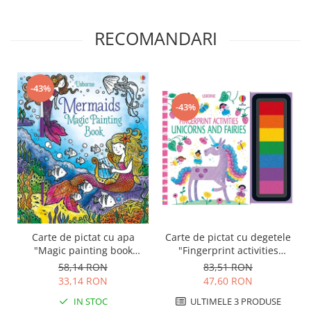
RECOMANDARI
-43%
-43%
Carte de pictat cu apa
Carte de pictat cu degetele
"Magic painting book
"Fingerprint activities
Mermaids", Usborne
Unicorns and Fairies",
58,14 RON
83,51 RON
Usborne
33,14 RON
47,60 RON
IN STOC
ULTIMELE 3 PRODUSE