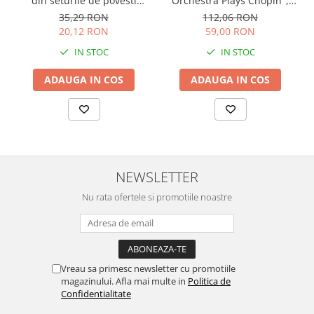
Orchestra Plays Chopin",
din seturile de povesti
cartonata, Usborne
Usborne
112,06 RON
35,29 RON
59,00 RON
20,12 RON
IN STOC
IN STOC
ADAUGA IN COS
ADAUGA IN COS
NEWSLETTER
Nu rata ofertele si promotiile noastre
Vreau sa primesc newsletter cu promotiile
magazinului. Afla mai multe in
Politica de
Confidentialitate