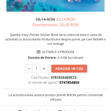
58,14 RON
33,14 RON
Economisesti:
25,00
RON
Sparkly Fairy Ponies Sticker Book
de la Usborne este o carte de
activitati cu autocolante stralucitoare despre ponei, pe care fetitele o
vor indragi!
ULTIMELE 3 PRODUSE
Durata de livrare:
2-4 zile lucratoare
ADAUGA IN COS
Cod Produs:
9781835409572
Ai nevoie de ajutor?
0747854850
La achizitionarea acestui produs primiti
3
RON pentru comenzile
viitoare