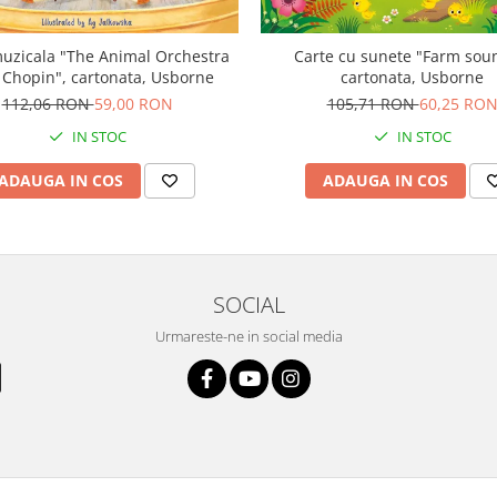
uzicala "The Animal Orchestra
Carte cu sunete "Farm sou
 Chopin", cartonata, Usborne
cartonata, Usborne
112,06 RON
59,00 RON
105,71 RON
60,25 RO
IN STOC
IN STOC
ADAUGA IN COS
ADAUGA IN COS
SOCIAL
Urmareste-ne in social media