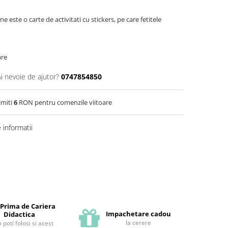
e este o carte de activitati cu stickers, pe care fetitele
are
Ai nevoie de ajutor?
0747854850
imiti
6
RON pentru comenzile viitoare
informatii
 Prima de Cariera
Impachetare cadou
Didactica
la cerere
poti folosi si acest