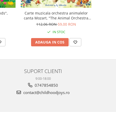
nds",
Carte muzicala orchestra animalelor
Carte cu m
canta Mozart, "The Animal Orchestra
Boo
Plays Mozart", cartonata, Usborne
N
112,06 RON
59,00 RON
9
IN STOC
ADAUGA IN COS
AD
SUPORT CLIENTI
9:00-18:00
0747854850
contact@childhoodjoys.ro