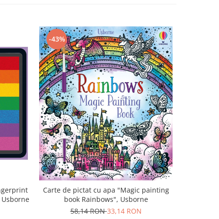
-43%
ngerprint
Carte de pictat cu apa "Magic painting
, Usborne
book Rainbows", Usborne
58,14 RON
33,14 RON