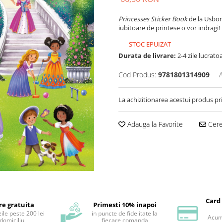
Princesses Sticker Book
de la Usborn
iubitoare de printese o vor indragi!
STOC EPUIZAT
Durata de livrare:
2-4 zile lucrato
Cod Produs:
9781801314909
La achizitionarea acestui produs pr
Adauga la Favorite
Cere 
Card
re gratuita
Primesti 10% inapoi
ile peste 200 lei
in puncte de fidelitate la
Acum 
 domiciliu
fiecare comanda