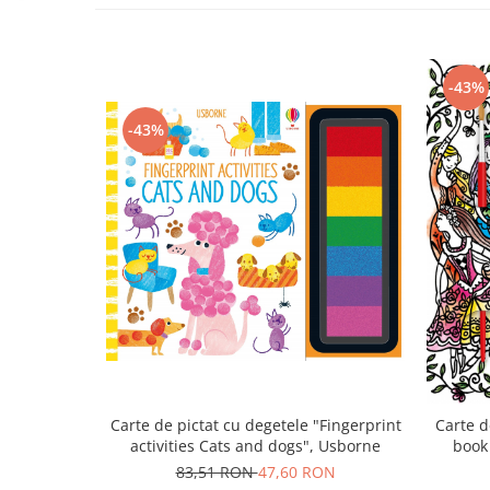
-43%
-43%
Carte de pictat cu degetele "Fingerprint
Carte d
activities Cats and dogs", Usborne
book
83,51 RON
47,60 RON