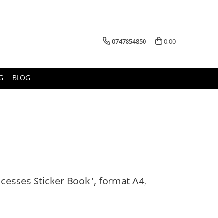
0747854850
0,00
G
BLOG
incesses Sticker Book", format A4,