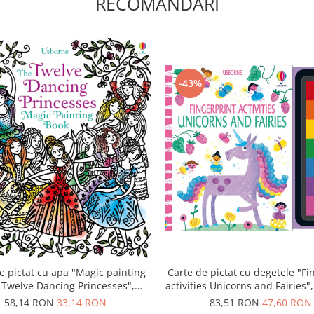
RECOMANDARI
-43%
Carte de pictat cu degetele "Fi
e pictat cu apa "Magic painting
activities Unicorns and Fairies"
 Twelve Dancing Princesses",
Usborne
83,51 RON
47,60 RON
58,14 RON
33,14 RON