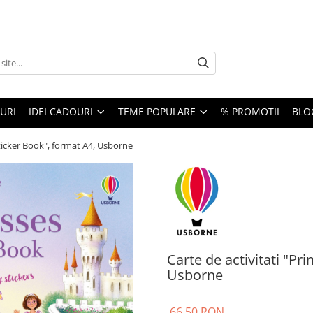
URI
IDEI CADOURI
TEME POPULARE
% PROMOTII
BLO
Sticker Book", format A4, Usborne
Carte de activitati "Pr
Usborne
66,50 RON