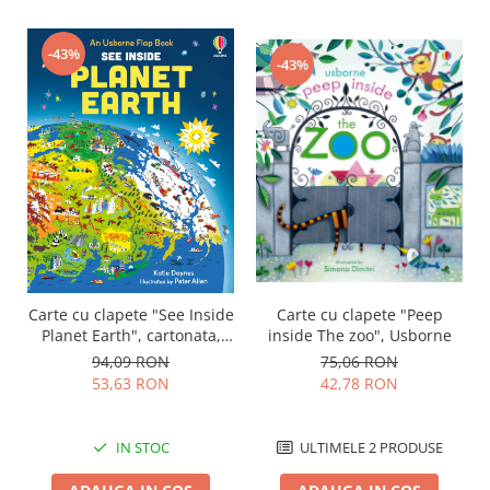
-43%
-43%
Carte cu clapete "See Inside
Carte cu clapete "Peep
Planet Earth", cartonata,
inside The zoo", Usborne
Usborne
94,09 RON
75,06 RON
53,63 RON
42,78 RON
IN STOC
ULTIMELE 2 PRODUSE