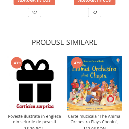
ADAUGA IN COS
ADAUGA IN COS
PRODUSE SIMILARE
-43%
-47%
Carte muzicala "The Animal
Poveste ilustrata in engleza
Orchestra Plays Chopin",
din seturile de povesti
cartonata, Usborne
Usborne
112,06 RON
35,29 RON