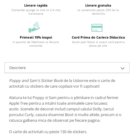
Livrare rapida
Livrare gratuita
Comanda ajunge la tine in 2-4 zile
la comenzile peste 200 lei la
lucratoare
domiciliu
Primesti 10% inapoi
Card Prima de Cariera Didactica
in puncte de fidelitate la fiecare
Acum poti folosi si acest card pentru
comanda
plata pe site
Descriere
Poppy and Sam's Sticker Book
de la Usborne este o carte de
activitati cu stickers de care copilasii vor fi captivati!
Alatura-te lui Poppy si Sam pentru o plimbare in cadrul fermei
Apple Tree pentru a intalni toate animalele care locuiesc
acolo. Scenele de decorat includ campul calului Dolly, tarcul
porcului Curly, casuta doamnei Boot si multe altele, precum si o
ratusca galbena mica de observat pe fiecare pagina.
O carte de activitati cu peste 130 de stickers.