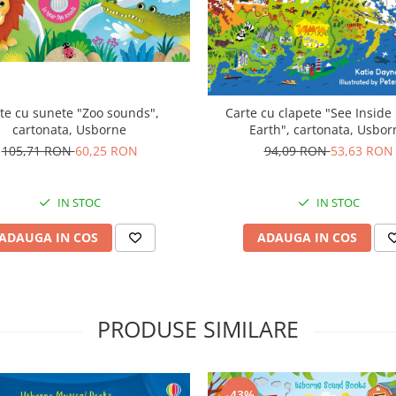
te cu sunete "Zoo sounds",
Carte cu clapete "See Inside
cartonata, Usborne
Earth", cartonata, Usbor
105,71 RON
60,25 RON
94,09 RON
53,63 RON
IN STOC
IN STOC
ADAUGA IN COS
ADAUGA IN COS
PRODUSE SIMILARE
-43%