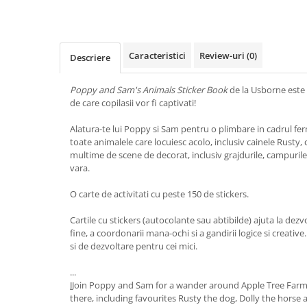
Caracteristici
Review-uri
(0)
Descriere
Poppy and Sam's Animals Sticker Book
de la Usborne este o
de care copilasii vor fi captivati!
Alatura-te lui Poppy si Sam pentru o plimbare in cadrul fer
toate animalele care locuiesc acolo, inclusiv cainele Rusty, c
multime de scene de decorat, inclusiv grajdurile, campurile
vara.
O carte de activitati cu peste 150 de stickers.
Cartile cu stickers (autocolante sau abtibilde) ajuta la dezvo
fine, a coordonarii mana-ochi si a gandirii logice si creati
si de dezvoltare pentru cei mici.
...
JJoin Poppy and Sam for a wander around Apple Tree Farm 
there, including favourites Rusty the dog, Dolly the horse