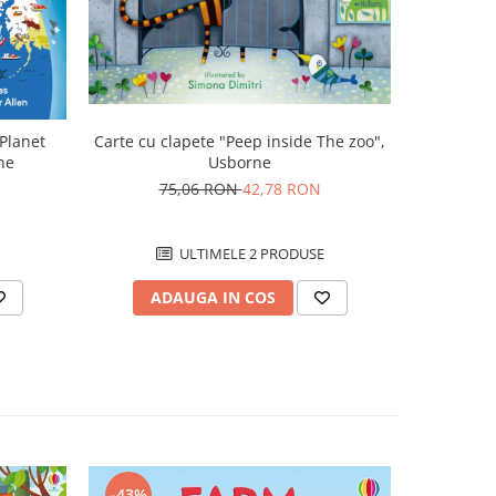
Carte cu clapete "Peep inside The zoo",
 Planet
Carte de p
Usborne
ne
ac
75,06 RON
42,78 RON
8
ULTIMELE 2 PRODUSE
ADAUGA IN COS
AD
-43%