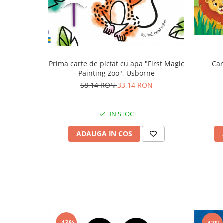
Prima carte de pictat cu apa "First Magic
Car
Painting Zoo", Usborne
58,14 RON
33,14 RON
IN STOC
ADAUGA IN COS
-43%
-47%