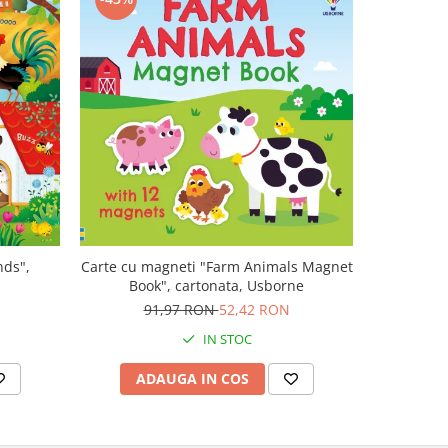
-47%
nds",
Carte cu magneti "Farm Animals Magnet
Carte muz
Book", cartonata, Usborne
Plays V
N
91,97 RON
52,42 RON
1
IN STOC
ADAUGA IN COS
AD