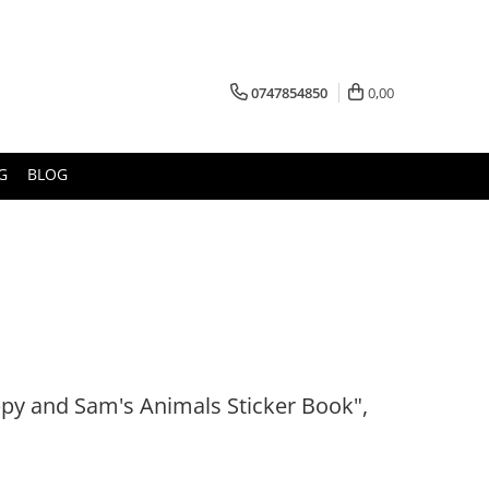
0747854850
0,00
G
BLOG
oppy and Sam's Animals Sticker Book",