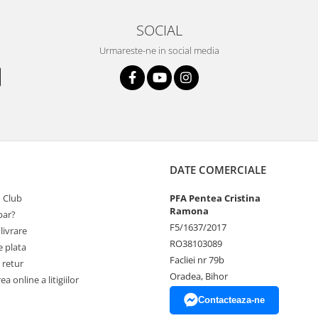
SOCIAL
Urmareste-ne in social media
DATE COMERCIALE
 Club
PFA Pentea Cristina
Ramona
ar?
F5/1637/2017
livrare
RO38103089
 plata
Facliei nr 79b
 retur
Oradea, Bihor
a online a litigiilor
Contacteaza-ne