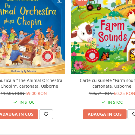
uzicala "The Animal Orchestra
Carte cu sunete "Farm sou
 Chopin", cartonata, Usborne
cartonata, Usborne
112,06 RON
59,00 RON
105,71 RON
60,25 RO
IN STOC
IN STOC
ADAUGA IN COS
ADAUGA IN COS