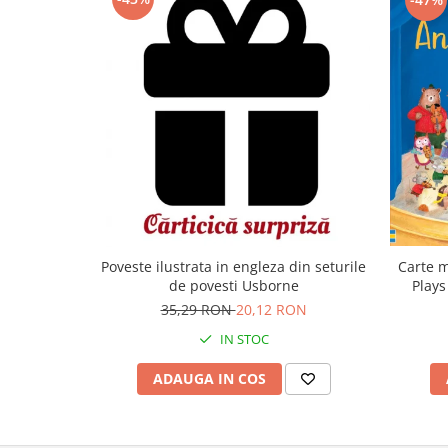
Carte m
Poveste ilustrata in engleza din seturile
Plays
de povesti Usborne
35,29 RON
20,12 RON
IN STOC
ADAUGA IN COS