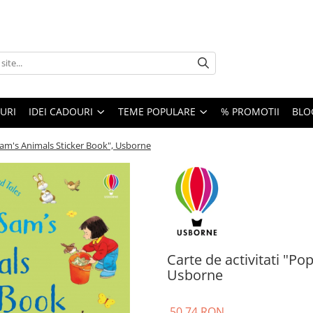
URI
IDEI CADOURI
TEME POPULARE
% PROMOTII
BLO
Sam's Animals Sticker Book", Usborne
Carte de activitati "P
Usborne
50,74 RON