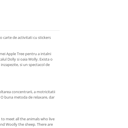
 carte de activitati cu stickers
mei Apple Tree pentru a intalni
alul Dolly si oaia Wolly. Exista o
 inzapezite, si un spectacol de
ltarea concentrarii, a motricitatii
ve. O buna metoda de relaxare, dar
to meet all the animals who live
 and Woolly the sheep. There are