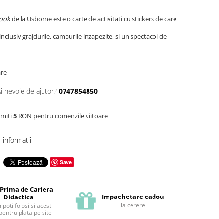
Book
de la Usborne este o carte de activitati cu stickers de care
clusiv grajdurile, campurile inzapezite, si un spectacol de
are
Ai nevoie de ajutor?
0747854850
imiti
5
RON pentru comenzile viitoare
informatii
Save
 Prima de Cariera
Impachetare cadou
Didactica
la cerere
poti folosi si acest
pentru plata pe site