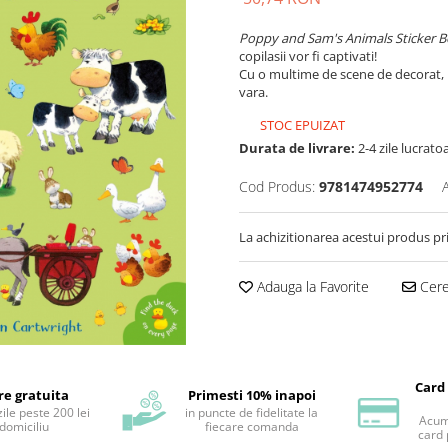
Poppy and Sam's Animals Sticker 
copilasii vor fi captivati!
Cu o multime de scene de decorat, in
vara.
STOC EPUIZAT
Durata de livrare:
2-4 zile lucrato
Cod Produs:
9781474952774
La achizitionarea acestui produs pr
Adauga la Favorite
Cere 
Card
re gratuita
Primesti 10% inapoi
ile peste 200 lei
in puncte de fidelitate la
Acum 
 domiciliu
fiecare comanda
card 