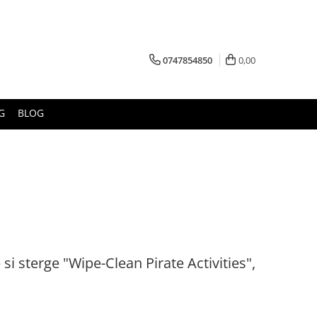
0747854850
0,00
G
BLOG
e si sterge "Wipe-Clean Pirate Activities",