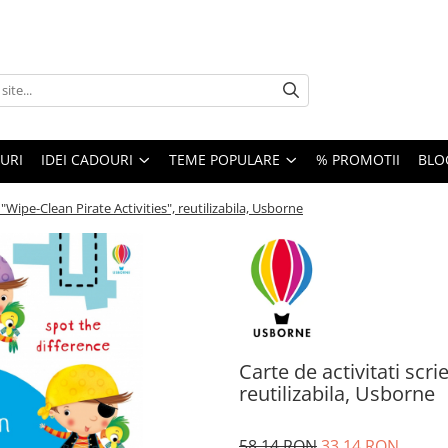
URI
IDEI CADOURI
TEME POPULARE
% PROMOTII
BLO
e "Wipe-Clean Pirate Activities", reutilizabila, Usborne
Carte de activitati scri
reutilizabila, Usborne
58,14 RON
33,14 RON