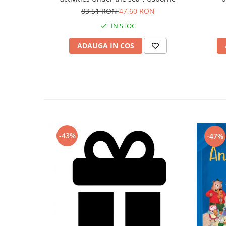
83,51 RON
47,60 RON
IN STOC
ADAUGA IN COS
-43%
-47%