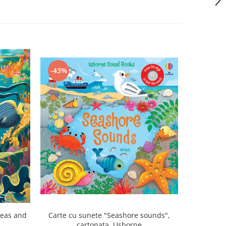
-43%
-43%
Carte cu sunete "Seashore sounds",
seas and
Carte cu 
cartonata, Usborne