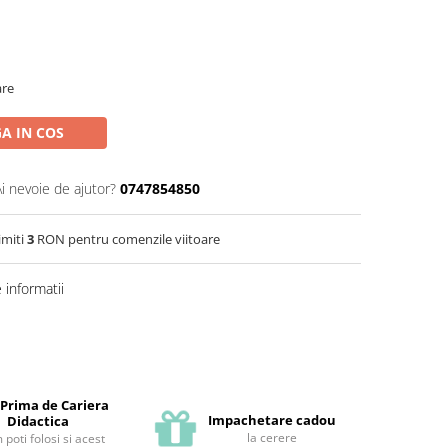
are
A IN COS
Ai nevoie de ajutor?
0747854850
imiti
3
RON pentru comenzile viitoare
informatii
 Prima de Cariera
Impachetare cadou
Didactica
la cerere
poti folosi si acest