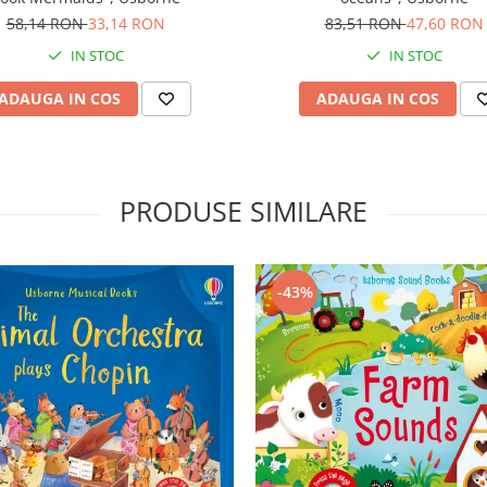
58,14 RON
33,14 RON
83,51 RON
47,60 RON
IN STOC
IN STOC
ADAUGA IN COS
ADAUGA IN COS
PRODUSE SIMILARE
-43%