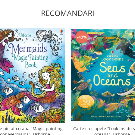
RECOMANDARI
-43%
e pictat cu apa "Magic painting
Carte cu clapete "Look inside 
ook Mermaids", Usborne
oceans", Usborne