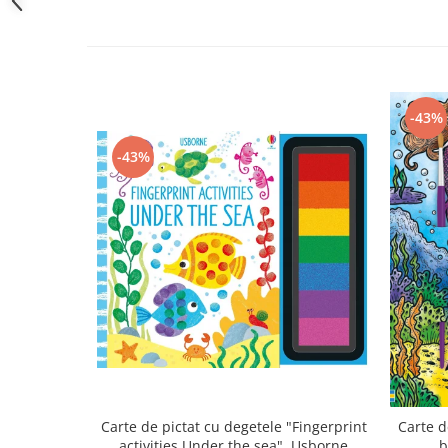
-43%
-43%
Carte de pictat cu degetele "Fingerprint
Carte d
activities Under the sea", Usborne
b