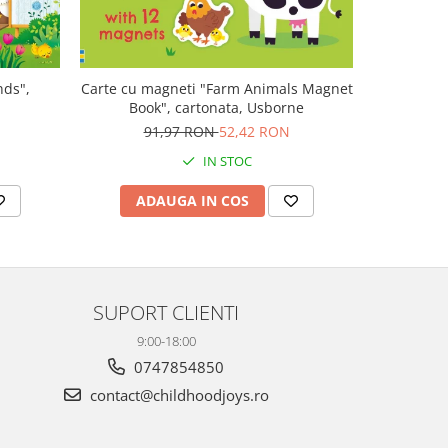
nds",
Carte cu magneti "Farm Animals Magnet
Carte muz
Book", cartonata, Usborne
Plays V
N
91,97 RON
52,42 RON
1
IN STOC
ADAUGA IN COS
AD
SUPORT CLIENTI
9:00-18:00
0747854850
contact@childhoodjoys.ro