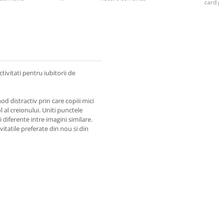
card 
tivitati pentru iubitorii de
mod distractiv prin care copiii mici
l al creionului. Uniti punctele
i diferente intre imagini similare.
ivitatile preferate din nou si din