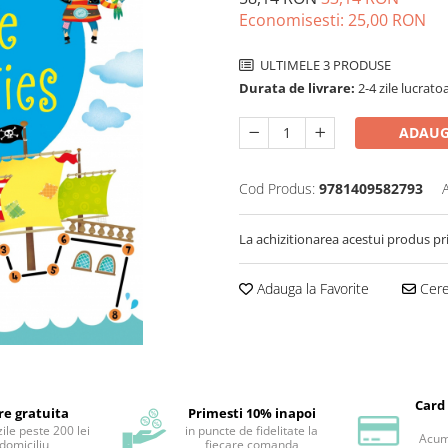
Economisesti:
25,00
RON
ULTIMELE 3 PRODUSE
Durata de livrare:
2-4 zile lucrato
ADAUG
Cod Produs:
9781409582793
La achizitionarea acestui produs pr
Adauga la Favorite
Cere 
Card
re gratuita
Primesti 10% inapoi
ile peste 200 lei
in puncte de fidelitate la
Acum 
 domiciliu
fiecare comanda