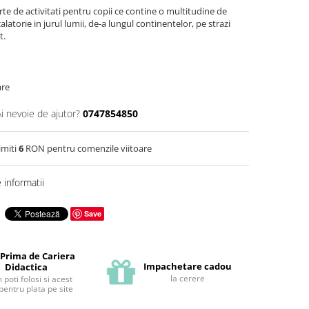
rte de activitati pentru copii ce contine o multitudine de
alatorie in jurul lumii, de-a lungul continentelor, pe strazi
t.
are
Ai nevoie de ajutor?
0747854850
imiti
6
RON pentru comenzile viitoare
informatii
Save
 Prima de Cariera
Impachetare cadou
Didactica
la cerere
poti folosi si acest
pentru plata pe site