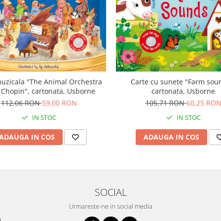
uzicala "The Animal Orchestra
Carte cu sunete "Farm sou
 Chopin", cartonata, Usborne
cartonata, Usborne
112,06 RON
59,00 RON
105,71 RON
60,25 RO
IN STOC
IN STOC
ADAUGA IN COS
ADAUGA IN COS
SOCIAL
Urmareste-ne in social media