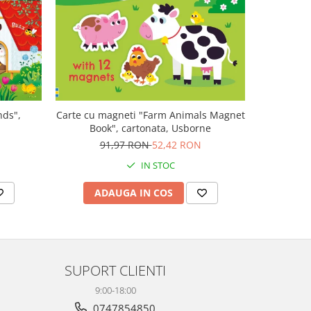
-47%
nds",
Carte cu magneti "Farm Animals Magnet
Carte muz
Book", cartonata, Usborne
Plays V
N
91,97 RON
52,42 RON
1
IN STOC
ADAUGA IN COS
AD
SUPORT CLIENTI
9:00-18:00
0747854850