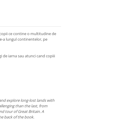
 copii ce contine o multitudine de
 de-a lungul continentelor, pe
ngi de iarna sau atunci cand copiii
 and explore long-lost lands with
lenging than the last, from
nd tour of Great Britain. A
the back of the book.