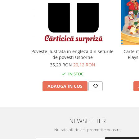
Carte m
Poveste ilustrata in engleza din seturile
Plays
de povesti Usborne
35,29 RON
20,12 RON
IN STOC
ADAUGA IN COS
NEWSLETTER
Nu rata ofertele si promotiile noastre