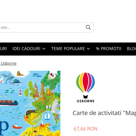
URI
IDEI CADOURI
TEME POPULARE
% PROMOTII
BLO
, Usborne
Carte de activitati "M
67,66 RON