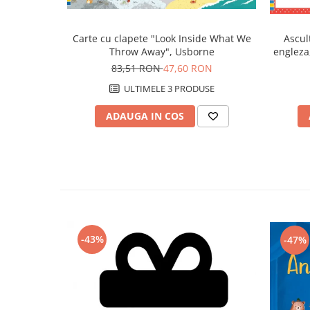
Carte cu clapete "Look Inside What We
Ascul
Throw Away", Usborne
engleza,
83,51 RON
47,60 RON
ULTIMELE 3 PRODUSE
ADAUGA IN COS
-43%
-47%