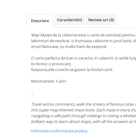
Caracteristici
Review-uri
(0)
Descriere
Map Mazes
de la Usborne este o carte de activitati pentru
labirinturi de rezolvat, o frumoasa calatorie in jurul lumii,
strazi faimoase, cu multe harti de explorat.
O carte perfecta de luat in vacanta, in calatorii, in serile lu
isi doresc o provocare.
Raspunsurile corecte se gasesc la finalul cartii.
Recomandat: 5 ani+
...
Travel across continents, walk the streets of famous cities
this super map-themed maze book. Each maze is more chal
navigating a safe path through icebergs to taking a whirlwi
brilliant way to learn about maps, with all the answers at 
Informatii conformitate produs