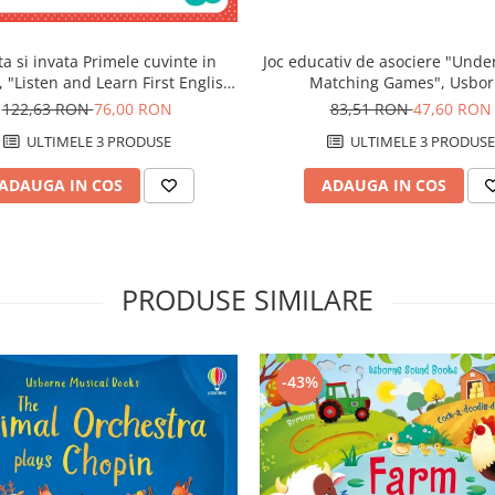
Joc educativ de asociere "Unde
ta si invata Primele cuvinte in
Matching Games", Usbo
 "Listen and Learn First English
Words", Usborne
83,51 RON
47,60 RON
122,63 RON
76,00 RON
ULTIMELE 3 PRODUSE
ULTIMELE 3 PRODUSE
ADAUGA IN COS
ADAUGA IN COS
PRODUSE SIMILARE
-43%