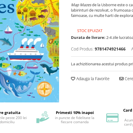
Map Mazes
de la Usborne este o ca
labirinturi de rezolvat, o frumoasa c
faimoase, cu multe harti de explora
STOC EPUIZAT
Durata de livrare:
2-4 zile lucrato
Cod Produs:
9781474921466
La achizitionarea acestui produs pr
Adauga la Favorite
Cere 
Card
re gratuita
Primesti 10% inapoi
ile peste 200 lei
in puncte de fidelitate la
Acum 
 domiciliu
fiecare comanda
card 