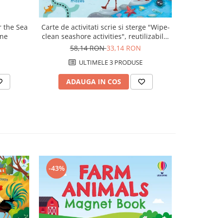
r the Sea
Carte de activitati scrie si sterge "Wipe-
Carte cu c
rne
clean seashore activities", reutilizabila,
and 
Usborne
58,14 RON
33,14 RON
8
ULTIMELE 3 PRODUSE
ADAUGA IN COS
AD
-43%