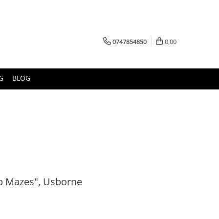
0747854850
0,00
G
BLOG
ap Mazes", Usborne