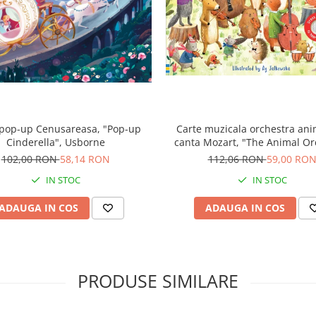
 pop-up Cenusareasa, "Pop-up
Carte muzicala orchestra ani
Cinderella", Usborne
canta Mozart, "The Animal Or
Plays Mozart", cartonata, U
102,00 RON
58,14 RON
112,06 RON
59,00 RO
IN STOC
IN STOC
ADAUGA IN COS
ADAUGA IN COS
PRODUSE SIMILARE