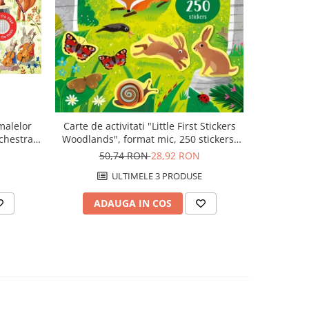
malelor
Carte de activitati "Little First Stickers
Basme c
chestra
Woodlands", format mic, 250 stickers,
Sam's Fav
sborne
Usborne
N
50,74 RON
28,92 RON
8
ULTIMELE 3 PRODUSE
U
ADAUGA IN COS
AD