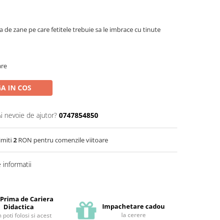
ina de zane pe care fetitele trebuie sa le imbrace cu tinute
are
A IN COS
Ai nevoie de ajutor?
0747854850
imiti
2
RON pentru comenzile viitoare
informatii
 Prima de Cariera
Impachetare cadou
Didactica
la cerere
poti folosi si acest