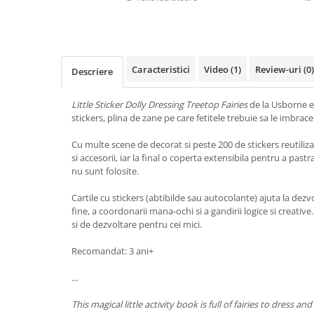
Caracteristici
Video
(1)
Review-uri
(0)
Descriere
Little Sticker Dolly Dressing Treetop Fairies
de la Usborne es
stickers, plina de zane pe care fetitele trebuie sa le imbrace
Cu multe scene de decorat si peste 200 de stickers reutiliza
si accesorii, iar la final o coperta extensibila pentru a past
nu sunt folosite.
Cartile cu stickers (abtibilde sau autocolante) ajuta la dezvo
fine, a coordonarii mana-ochi si a gandirii logice si creati
si de dezvoltare pentru cei mici.
Recomandat: 3 ani+
...
This magical little activity book is full of fairies to dress 