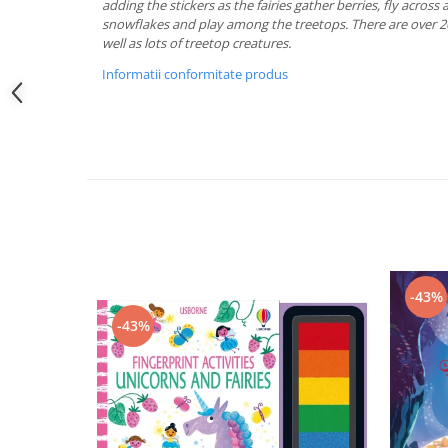
adding the stickers as the fairies gather berries, fly across
snowflakes and play among the treetops. There are over 200
well as lots of treetop creatures.
Informatii conformitate produs
-43%
-43%