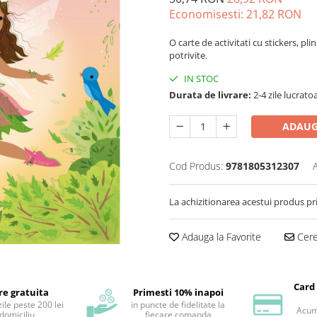
Economisesti:
21,82
RON
O carte de activitati cu stickers, pl
potrivite.
IN STOC
Durata de livrare:
2-4 zile lucrato
ADAUG
Cod Produs:
9781805312307
La achizitionarea acestui produs pr
Adauga la Favorite
Cere 
Card
re gratuita
Primesti 10% inapoi
ile peste 200 lei
in puncte de fidelitate la
Acum 
 domiciliu
fiecare comanda