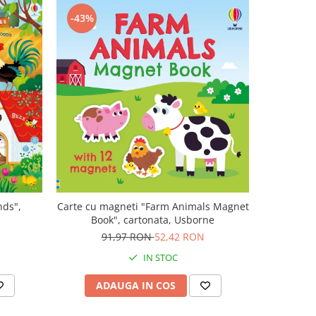
-43%
-47%
nds",
Carte cu magneti "Farm Animals Magnet
Carte muz
Book", cartonata, Usborne
Plays V
N
91,97 RON
52,42 RON
1
IN STOC
ADAUGA IN COS
AD