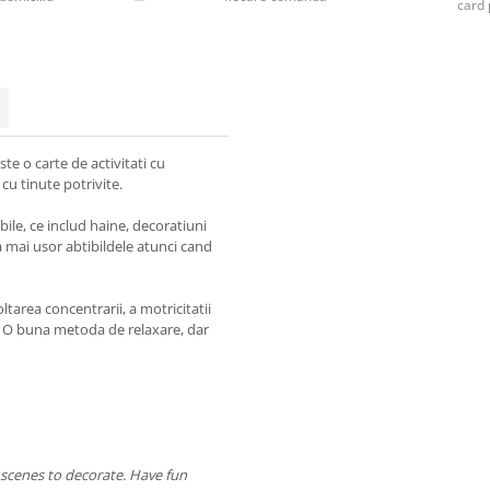
card 
te o carte de activitati cu
 cu tinute potrivite.
bile, ce includ haine, decoratiuni
ra mai usor abtibildele atunci cand
ltarea concentrarii, a motricitatii
ve. O buna metoda de relaxare, dar
and scenes to decorate. Have fun