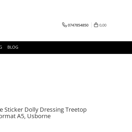
0747854850
0,00
G
BLOG
tle Sticker Dolly Dressing Treetop
 format A5, Usborne