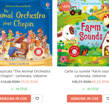
-43%
uzicala "The Animal Orchestra
Carte cu sunete "Farm sou
 Chopin", cartonata, Usborne
cartonata, Usborne
112,06 RON
59,00 RON
105,71 RON
60,25 RO
IN STOC
IN STOC
ADAUGA IN COS
ADAUGA IN COS