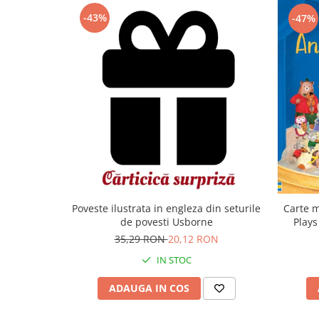
-43%
-47%
Carte m
Poveste ilustrata in engleza din seturile
Plays
de povesti Usborne
35,29 RON
20,12 RON
IN STOC
ADAUGA IN COS