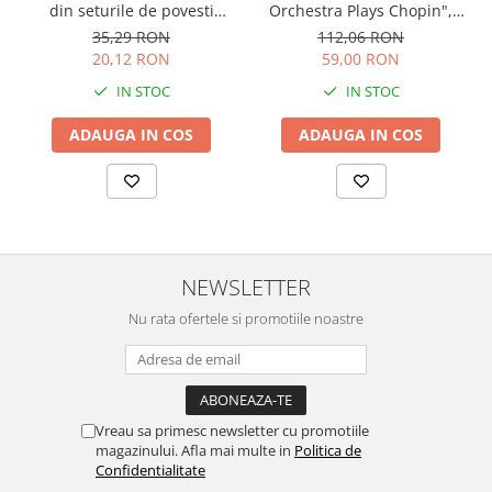
Orchestra Plays Chopin",
din seturile de povesti
cartonata, Usborne
Usborne
112,06 RON
35,29 RON
59,00 RON
20,12 RON
IN STOC
IN STOC
ADAUGA IN COS
ADAUGA IN COS
NEWSLETTER
Nu rata ofertele si promotiile noastre
Vreau sa primesc newsletter cu promotiile
magazinului. Afla mai multe in
Politica de
Confidentialitate