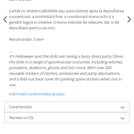
Cartile cu stickers (abtibilde sau autocolante) ajuta la dezvoltarea
concentrarii, a motricitatii fine, a coordonarii mana-ochi si a
gandirii logice si creative. O buna metoda de relaxare, dar si de
dezvoltare pentru cei mici.
Recomandat: 3 ani+
..
.
It’s Halloween and the dolls are having a fancy dress party! Dress
the dolls in a range of spooktacular costumes, including witches,
pumpkins, skeletons, ghosts and lots more. With over 200
reusable stickers of clothes, accessories and party decorations,
and a fold-out back cover for parking spare stickers when not in
use.
Informatii conformitate produs
Caracteristici
Review-uri
(0)