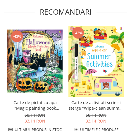
RECOMANDARI
-43%
-43%
Carte de pictat cu apa
Carte de activitati scrie si
"Magic painting book
sterge "Wipe-clean summer
Halloween", Usborne
activities", reutilizabila,
58,14 RON
58,14 RON
Usborne
33,14 RON
33,14 RON
ULTIMUL PRODUS IN STOC
ULTIMELE 2 PRODUSE