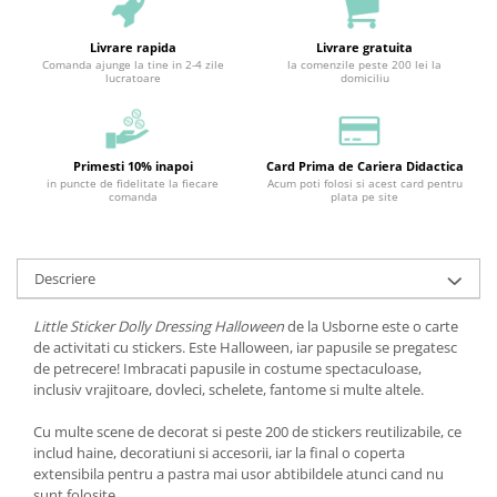
Livrare rapida
Livrare gratuita
Comanda ajunge la tine in 2-4 zile
la comenzile peste 200 lei la
lucratoare
domiciliu
Primesti 10% inapoi
Card Prima de Cariera Didactica
in puncte de fidelitate la fiecare
Acum poti folosi si acest card pentru
comanda
plata pe site
Descriere
Little Sticker Dolly Dressing Halloween
de la Usborne este o carte
de activitati cu stickers. Este Halloween, iar papusile se pregatesc
de petrecere! Imbracati papusile in costume spectaculoase,
inclusiv vrajitoare, dovleci, schelete, fantome si multe altele.
Cu multe scene de decorat si peste 200 de stickers reutilizabile, ce
includ haine, decoratiuni si accesorii, iar la final o coperta
extensibila pentru a pastra mai usor abtibildele atunci cand nu
sunt folosite.