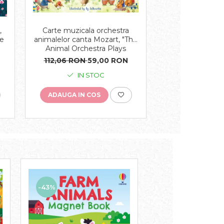
Carte muzicala orchestra
Set de 3 puzzle
,
animalelor canta Mozart, "The
"Book and 3
ne
Animal Orchestra Plays
Woodland", 9 pi
Mozart", cartonata, Usborne
112,06 RON
59,00 RON
81,34 RON
4
IN STOC
ULTIMELE 
ADAUGA IN COS
ADAUGA IN C
-43%