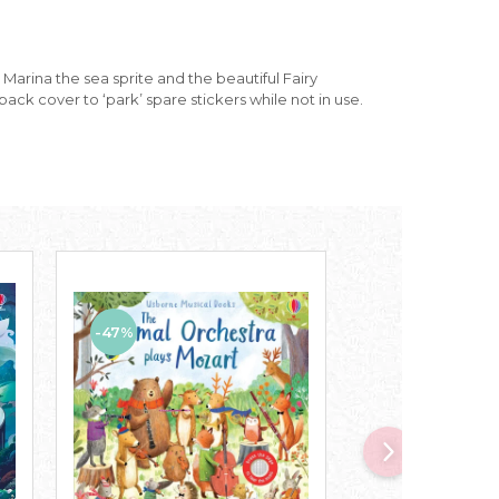
 Marina the sea sprite and the beautiful Fairy
back cover to ‘park’ spare stickers while not in use.
-47%
-43%