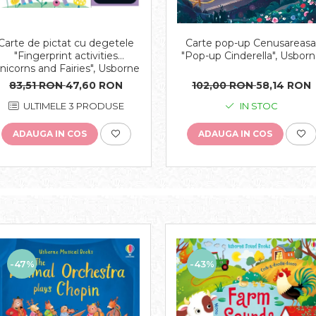
Carte de pictat cu degetele
Carte pop-up Cenusareasa
"Fingerprint activities
"Pop-up Cinderella", Usbor
nicorns and Fairies", Usborne
83,51 RON
47,60 RON
102,00 RON
58,14 RON
ULTIMELE 3 PRODUSE
IN STOC
ADAUGA IN COS
ADAUGA IN COS
-43%
-47%