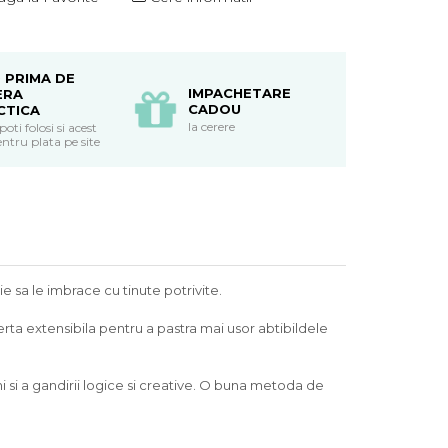
 PRIMA DE
IMPACHETARE
ERA
CADOU
CTICA
la cerere
ti folosi si acest
ntru plata pe site
e sa le imbrace cu tinute potrivite.
perta extensibila pentru a pastra mai usor abtibildele
hi si a gandirii logice si creative. O buna metoda de