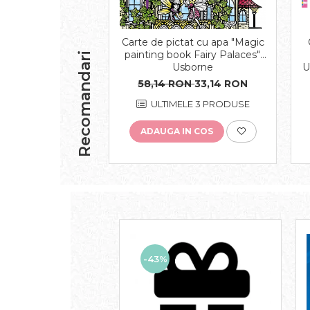
Carte de pictat cu apa "Magic
painting book Fairy Palaces",
Recomandari
Usborne
U
58,14 RON
33,14 RON
ULTIMELE 3 PRODUSE
ADAUGA IN COS
-43%