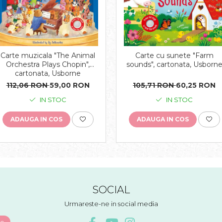
Carte muzicala "The Animal
Carte cu sunete "Farm
Orchestra Plays Chopin",
sounds", cartonata, Usborn
cartonata, Usborne
112,06 RON
59,00 RON
105,71 RON
60,25 RON
IN STOC
IN STOC
ADAUGA IN COS
ADAUGA IN COS
SOCIAL
Urmareste-ne in social media