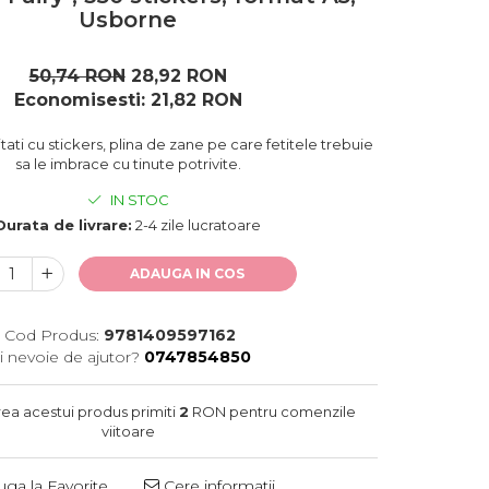
Usborne
50,74 RON
28,92 RON
Economisesti:
21,82
RON
tati cu stickers, plina de zane pe care fetitele trebuie
sa le imbrace cu tinute potrivite.
IN STOC
Durata de livrare:
2-4 zile lucratoare
ADAUGA IN COS
Cod Produs:
9781409597162
i nevoie de ajutor?
0747854850
rea acestui produs primiti
2
RON pentru comenzile
viitoare
ga la Favorite
Cere informatii