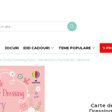
JOCURI
IDEI CADOURI
TEME POPULARE
% PR
ker Dolly Dressing Fairy", 350 stickers, format A5, Usborne
Carte de
Dressing