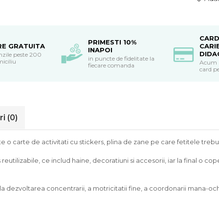
CARD
PRIMESTI 10%
RE GRATUITA
CARI
INAPOI
DIDA
nzile peste 200
in puncte de fidelitate la
miciliu
Acum po
fiecare comanda
card pe
ri
(0)
 o carte de activitati cu stickers, plina de zane pe care fetitele trebui
utilizabile, ce includ haine, decoratiuni si accesorii, iar la final o co
 la dezvoltarea concentrarii, a motricitatii fine, a coordonarii mana-oc