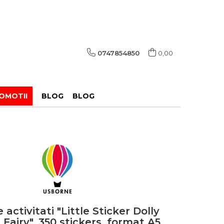
0747854850
0,00
OMOTII
BLOG
BLOG
 activitati "Little Sticker Dolly
 Fairy", 350 stickers, format A5,