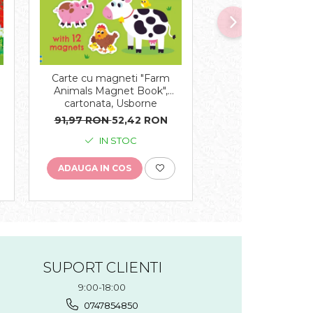
-47%
Carte cu magneti "Farm
Carte muzicala "T
e
Animals Magnet Book",
Orchestra Plays V
cartonata, Usborne
cartonata, Us
91,97 RON
52,42 RON
112,06 RON
59,
IN STOC
IN STO
ADAUGA IN COS
ADAUGA IN COS
SUPORT CLIENTI
9:00-18:00
0747854850