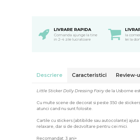
oceane
LIVRARE RAPIDA
LIVRA
Comanda ajunge la tine
la come
in 2-4 zile lucratoare
lei la do
Descriere
Caracteristici
Review-u
Little Sticker Dolly Dressing Fairy
de la Usborne este
Cu multe scene de decorat si peste 350 de stickers re
atunci cand nu sunt folosite.
Cartile cu stickers (abtibilde sau autocolante) ajuta
relaxare, dar si de dezvoltare pentru cei mici.
Recomandat: 3 ani+