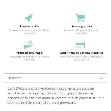
Livrare rapida
Livrare gratuita
Comanda ajunge la tine in 2-4 zile
la comenzile peste 200 lei la
lucratoare
domiciliu
Primesti 10% inapoi
Card Prima de Cariera Didactica
in puncte de fidelitate la fiecare
Acum poti folosi si acest card pentru
comanda
plata pe site
Descriere
Little Children's Unicorns Pad
de la Usborne este o carte de
activitati pentru copii despre unicorni, cu pagini detasabile,
perfecta de folosit in calatorii, in vacanta, in zilele ploioase sau pur
si simplu in zilele in care isi doresc o provocare.