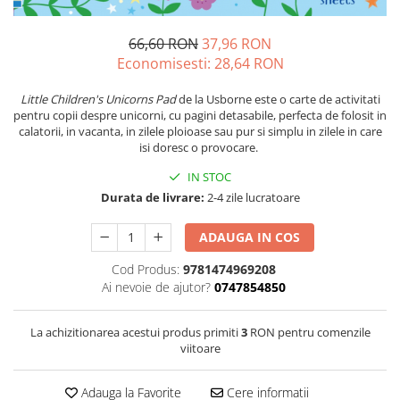
66,60 RON
37,96 RON
Economisesti:
28,64
RON
Little Children's Unicorns Pad
de la Usborne este o carte de activitati
pentru copii despre unicorni, cu pagini detasabile, perfecta de folosit in
calatorii, in vacanta, in zilele ploioase sau pur si simplu in zilele in care
isi doresc o provocare.
IN STOC
Durata de livrare:
2-4 zile lucratoare
ADAUGA IN COS
Cod Produs:
9781474969208
Ai nevoie de ajutor?
0747854850
La achizitionarea acestui produs primiti
3
RON pentru comenzile
viitoare
Adauga la Favorite
Cere informatii