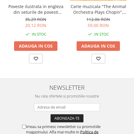
Carte muzicala "The Animal
Poveste ilustrata in engleza
Orchestra Plays Chopin",
din seturile de povesti
cartonata, Usborne
Usborne
112,06 RON
35,29 RON
59,00 RON
20,12 RON
IN STOC
IN STOC
ADAUGA IN COS
ADAUGA IN COS
NEWSLETTER
Nu rata ofertele si promotiile noastre
Vreau sa primesc newsletter cu promotiile
magazinului. Afla mai multe in
Politica de