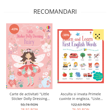
RECOMANDARI
-43%
-38%
Asculta si invata Primele
Carte de activitati "Little
cuvinte in engleza, "Listen
Sticker Dolly Dressing
and Learn First English
Fairy", 350 stickers, format
122,63 RON
50,74 RON
Words", Usborne
A5, Usborne
76,00 RON
28,92 RON