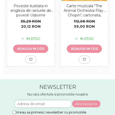
Carte muzicala "The
Poveste ilustrata in
Animal Orchestra Plays
engleza din seturile de
Chopin", cartonata,
povesti Usborne
Usborne
112,06 RON
35,29 RON
59,00 RON
20,12 RON
IN STOC
IN STOC
ADAUGA IN COS
ADAUGA IN COS
NEWSLETTER
Nu rata ofertele si promotiile noastre
Vreau sa primesc newsletter cu promotiile