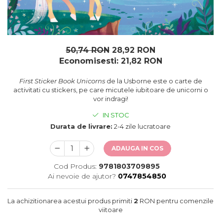
oceane
50,74 RON
28,92 RON
Economisesti:
21,82
RON
First Sticker Book Unicorns
de la Usborne este o carte de
activitati cu stickers, pe care micutele iubitoare de unicorni o
vor indragi!
IN STOC
Durata de livrare:
2-4 zile lucratoare
ADAUGA IN COS
Cod Produs:
9781803709895
Ai nevoie de ajutor?
0747854850
La achizitionarea acestui produs primiti
2
RON pentru comenzile
viitoare