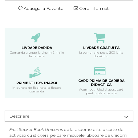
Adauga la Favorite
Cere informatii
LIVRARE RAPIDA
LIVRARE GRATUITA
Comanda ajunge la tine in 2-4 zile
la comenzile peste 200 lei la
lucratoare
domiciliu
CARD PRIMA DE CARIERA
PRIMESTI 10% INAPOI
DIDACTICA
in puncte de fidelitate la fiecare
Acum poti folosi si acest card
comanda
pentru plata pe site
Descriere
First Sticker Book Unicorns
de la Usborne este o carte de
activitati cu stickers, pe care micutele iubitoare de unicorni