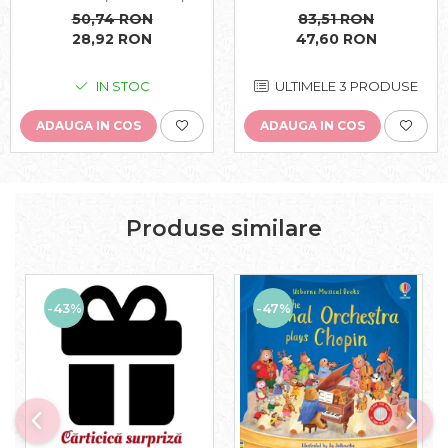
Usborne
Fairies", Usborne
50,74 RON
83,51 RON
28,92 RON
47,60 RON
IN STOC
ULTIMELE 3 PRODUSE
ADAUGA IN COS
ADAUGA IN COS
Produse similare
-43%
-47%