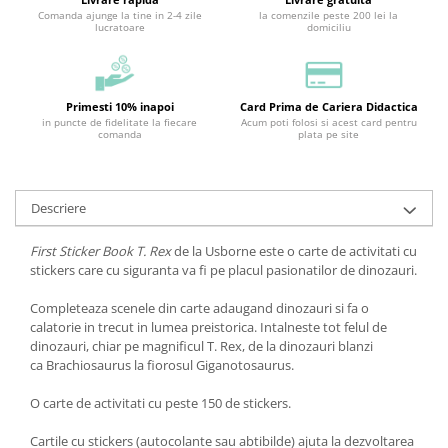
Comanda ajunge la tine in 2-4 zile
la comenzile peste 200 lei la
lucratoare
domiciliu
Primesti 10% inapoi
Card Prima de Cariera Didactica
in puncte de fidelitate la fiecare
Acum poti folosi si acest card pentru
comanda
plata pe site
Descriere
First Sticker Book T. Rex
de la Usborne este o carte de activitati cu
stickers care cu siguranta va fi pe placul pasionatilor de dinozauri.
Completeaza scenele din carte adaugand dinozauri si fa o
calatorie in trecut in lumea preistorica. Intalneste tot felul de
dinozauri, chiar pe magnificul T. Rex, de la dinozauri blanzi
ca Brachiosaurus la fiorosul Giganotosaurus.
O carte de activitati cu peste 150 de stickers.
Cartile cu stickers (autocolante sau abtibilde) ajuta la dezvoltarea