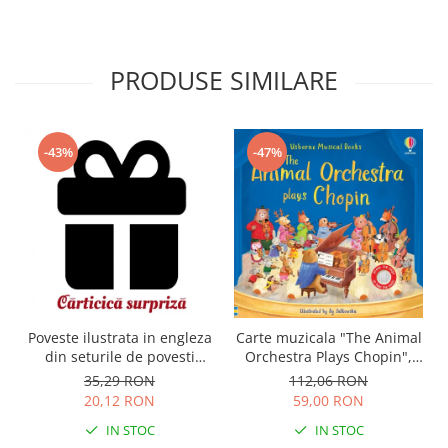
PRODUSE SIMILARE
-43%
-47%
Carte muzicala "The Animal
Poveste ilustrata in engleza
Orchestra Plays Chopin",
din seturile de povesti
cartonata, Usborne
Usborne
112,06 RON
35,29 RON
59,00 RON
20,12 RON
IN STOC
IN STOC