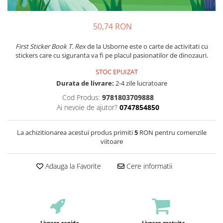
50,74 RON
First Sticker Book T. Rex
de la Usborne este o carte de activitati cu
stickers care cu siguranta va fi pe placul pasionatilor de dinozauri.
STOC EPUIZAT
Durata de livrare:
2-4 zile lucratoare
Cod Produs:
9781803709888
Ai nevoie de ajutor?
0747854850
La achizitionarea acestui produs primiti
5
RON pentru comenzile
viitoare
Adauga la Favorite
Cere informatii
Livrare rapida
Livrare gratuita