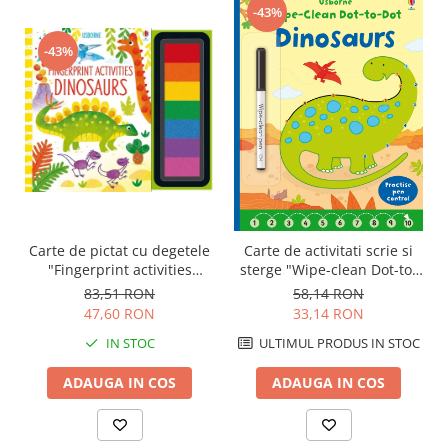
-43%
-43%
Carte de pictat cu degetele
Carte de activitati scrie si
"Fingerprint activities
sterge "Wipe-clean Dot-to-
Dinosaurs", Usborne
dot Dinosaurs",
83,51 RON
58,14 RON
reutilizabila, Usborne
47,60 RON
33,14 RON
IN STOC
ULTIMUL PRODUS IN STOC
ADAUGA IN COS
ADAUGA IN COS