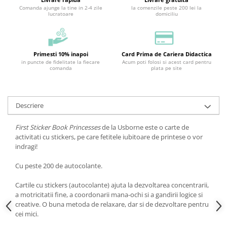
Comanda ajunge la tine in 2-4 zile
la comenzile peste 200 lei la
lucratoare
domiciliu
Primesti 10% inapoi
Card Prima de Cariera Didactica
in puncte de fidelitate la fiecare
Acum poti folosi si acest card pentru
comanda
plata pe site
Descriere
First Sticker Book Princesses
de la Usborne este o carte de
activitati cu stickers, pe care fetitele iubitoare de printese o vor
indragi!
Cu peste 200 de autocolante.
Cartile cu stickers (autocolante) ajuta la dezvoltarea concentrarii,
a motricitatii fine, a coordonarii mana-ochi si a gandirii logice si
creative. O buna metoda de relaxare, dar si de dezvoltare pentru
cei mici.