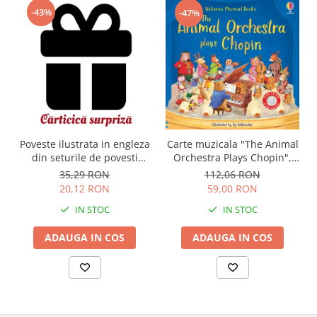
-43%
-47%
Carte muzicala "The Animal
Poveste ilustrata in engleza
Orchestra Plays Chopin",
din seturile de povesti
cartonata, Usborne
Usborne
112,06 RON
35,29 RON
59,00 RON
20,12 RON
IN STOC
IN STOC
ADAUGA IN COS
ADAUGA IN COS