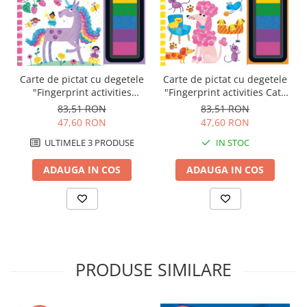
Carte de pictat cu degetele
Carte de pictat cu degetele
"Fingerprint activities
"Fingerprint activities Cats
Unicorns and Fairies",
and dogs", Usborne
83,51 RON
83,51 RON
Usborne
47,60 RON
47,60 RON
ULTIMELE 3 PRODUSE
IN STOC
ADAUGA IN COS
ADAUGA IN COS
PRODUSE SIMILARE