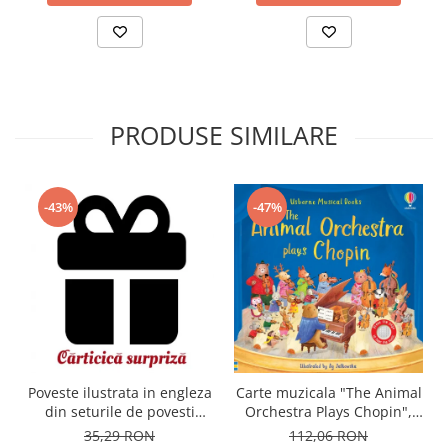
PRODUSE SIMILARE
-43%
-47%
Carte muzicala "The Animal
Poveste ilustrata in engleza
Orchestra Plays Chopin",
din seturile de povesti
cartonata, Usborne
Usborne
112,06 RON
35,29 RON