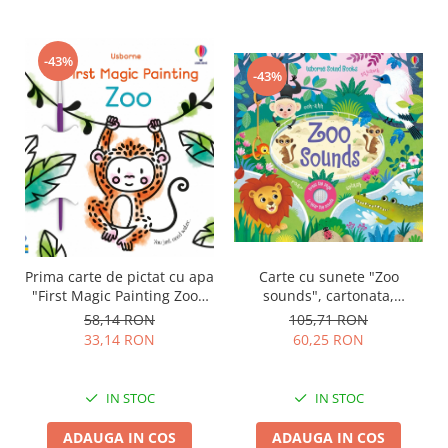
-43%
-43%
Prima carte de pictat cu apa
Carte cu sunete "Zoo
"First Magic Painting Zoo",
sounds", cartonata,
Usborne
Usborne
58,14 RON
105,71 RON
33,14 RON
60,25 RON
IN STOC
IN STOC
ADAUGA IN COS
ADAUGA IN COS