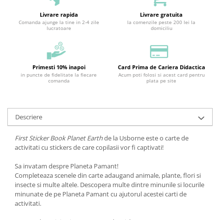
Livrare rapida
Livrare gratuita
Comanda ajunge la tine in 2-4 zile
la comenzile peste 200 lei la
lucratoare
domiciliu
Primesti 10% inapoi
Card Prima de Cariera Didactica
in puncte de fidelitate la fiecare
Acum poti folosi si acest card pentru
comanda
plata pe site
Descriere
First Sticker Book Planet Earth
de la Usborne este o carte de
activitati cu stickers de care copilasii vor fi captivati!
Sa invatam despre Planeta Pamant!
Completeaza scenele din carte adaugand animale, plante, flori si
insecte si multe altele. Descopera multe dintre minunile si locurile
minunate de pe Planeta Pamant cu ajutorul acestei carti de
activitati.