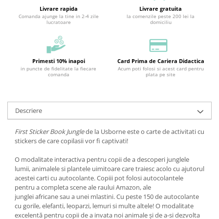
Livrare rapida
Livrare gratuita
Comanda ajunge la tine in 2-4 zile
la comenzile peste 200 lei la
lucratoare
domiciliu
Primesti 10% inapoi
Card Prima de Cariera Didactica
in puncte de fidelitate la fiecare
Acum poti folosi si acest card pentru
comanda
plata pe site
Descriere
First Sticker Book Jungle
de la Usborne este o carte de activitati cu
stickers de care copilasii vor fi captivati!
O modalitate interactiva pentru copii de a descoperi junglele
lumii, animalele si plantele uimitoare care traiesc acolo cu ajutorul
acestei carti cu autocolante. Copiii pot folosi autocolantele
pentru a completa scene ale raului Amazon, ale
junglei africane sau a unei mlastini. Cu peste 150 de autocolante
cu gorile, elefanti, leoparzi, lemuri si multe altele! O modalitate
excelentă pentru copii de a invata noi animale și de a-si dezvolta