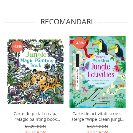
RECOMANDARI
-43%
-43%
Carte de pictat cu apa
Carte de activitati scrie si
"Magic painting book
sterge "Wipe-Clean Jungle
Jungle", Usborne
Activities", reutilizabila,
59,20 RON
58,14 RON
Usborne
33,74 RON
33,14 RON