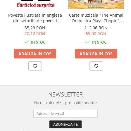
Carte muzicala "The Animal
Poveste ilustrata in engleza
Orchestra Plays Chopin",
din seturile de povesti
cartonata, Usborne
Usborne
112,06 RON
35,29 RON
59,00 RON
20,12 RON
IN STOC
IN STOC
ADAUGA IN COS
ADAUGA IN COS
NEWSLETTER
Nu rata ofertele si promotiile noastre