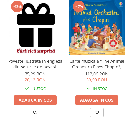
-43%
-47%
Carte muzicala "The Animal
Poveste ilustrata in engleza
Orchestra Plays Chopin",
din seturile de povesti
cartonata, Usborne
Usborne
112,06 RON
35,29 RON
59,00 RON
20,12 RON
IN STOC
IN STOC
ADAUGA IN COS
ADAUGA IN COS