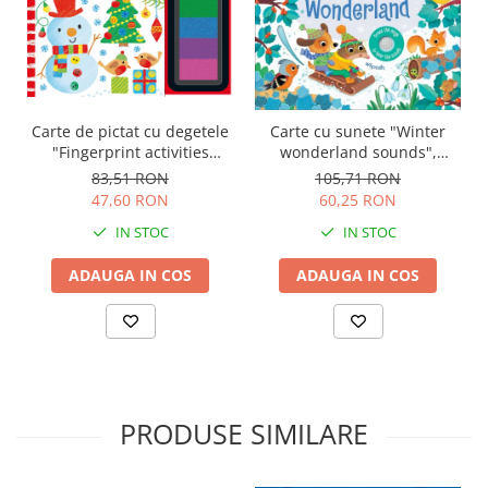
Carte de pictat cu degetele
Carte cu sunete "Winter
"Fingerprint activities
wonderland sounds",
Christmas", Usborne
cartonata, Usborne
83,51 RON
105,71 RON
47,60 RON
60,25 RON
IN STOC
IN STOC
ADAUGA IN COS
ADAUGA IN COS
PRODUSE SIMILARE