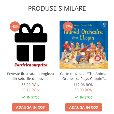
PRODUSE SIMILARE
-43%
-47%
Carte muzicala "The Animal
Poveste ilustrata in engleza
Orchestra Plays Chopin",
din seturile de povesti
cartonata, Usborne
Usborne
112,06 RON
35,29 RON
59,00 RON
20,12 RON
IN STOC
IN STOC
ADAUGA IN COS
ADAUGA IN COS