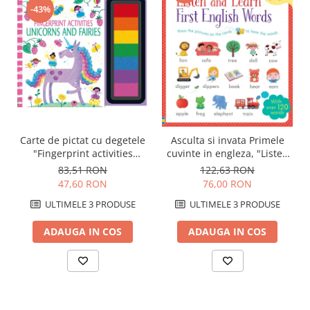
-43%
Carte de pictat cu degetele
Asculta si invata Primele
"Fingerprint activities
cuvinte in engleza, "Listen
Unicorns and Fairies",
and Learn First English
83,51 RON
122,63 RON
Usborne
Words", Usborne
47,60 RON
76,00 RON
ULTIMELE 3 PRODUSE
ULTIMELE 3 PRODUSE
ADAUGA IN COS
ADAUGA IN COS