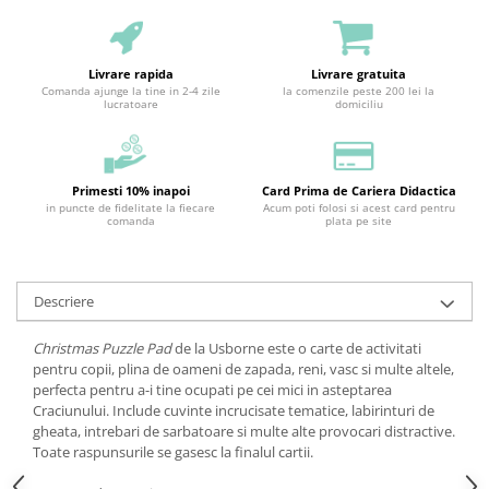
Livrare rapida
Livrare gratuita
Comanda ajunge la tine in 2-4 zile
la comenzile peste 200 lei la
lucratoare
domiciliu
Primesti 10% inapoi
Card Prima de Cariera Didactica
in puncte de fidelitate la fiecare
Acum poti folosi si acest card pentru
comanda
plata pe site
Descriere
Christmas Puzzle Pad
de la Usborne este o carte de activitati
pentru copii, plina de oameni de zapada, reni, vasc si multe altele,
perfecta pentru a-i tine ocupati pe cei mici in asteptarea
Craciunului. Include cuvinte incrucisate tematice, labirinturi de
gheata, intrebari de sarbatoare si multe alte provocari distractive.
Toate raspunsurile se gasesc la finalul cartii.