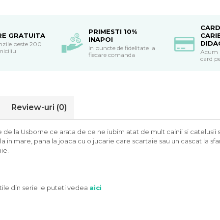
CARD
PRIMESTI 10%
RE GRATUITA
CARI
INAPOI
DIDA
nzile peste 200
in puncte de fidelitate la
miciliu
Acum po
fiecare comanda
card pe
Review-uri
(0)
 de la Usborne ce arata de ce ne iubim atat de mult cainii si catelusii
ala in mare, pana la joaca cu o jucarie care scartaie sau un cascat la sfa
ie.
tile din serie le puteti vedea
aici