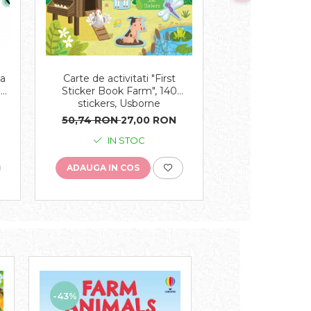
Carte de activitati "First
Carte cu sun
pa
Sticker Book Farm", 140
sounds", carton
r
stickers, Usborne
50,74 RON
27,00 RON
105,71 RON
6
IN STOC
IN S
ADAUGA IN COS
ADAUGA IN C
-43%