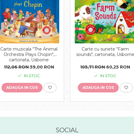
Carte muzicala "The Animal
Carte cu sunete "Farm
Orchestra Plays Chopin",
sounds", cartonata, Usborn
cartonata, Usborne
112,06 RON
59,00 RON
105,71 RON
60,25 RON
IN STOC
IN STOC
ADAUGA IN COS
ADAUGA IN COS
SOCIAL