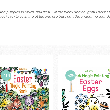
and puppies so much, and it's full of the funny and delightful noise
eaky toy to yawning at the end of a busy day, the endearing sounds br
-43%
-43%