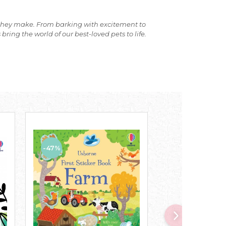
s they make. From barking with excitement to
ing the world of our best-loved pets to life.
-47%
-43%