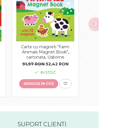
-47%
Carte cu magneti "Farm
Carte muzicala "T
e
Animals Magnet Book",
Orchestra Plays V
cartonata, Usborne
cartonata, Us
91,97 RON
52,42 RON
112,06 RON
59,
IN STOC
IN STO
ADAUGA IN COS
ADAUGA IN COS
SUPORT CLIENTI