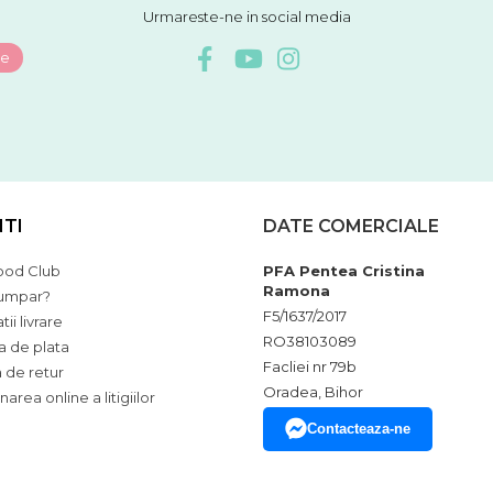
Urmareste-ne in social media
NTI
DATE COMERCIALE
ood Club
PFA Pentea Cristina
Ramona
umpar?
F5/1637/2017
ii livrare
RO38103089
 de plata
Facliei nr 79b
a de retur
Oradea, Bihor
narea online a litigiilor
Contacteaza-ne