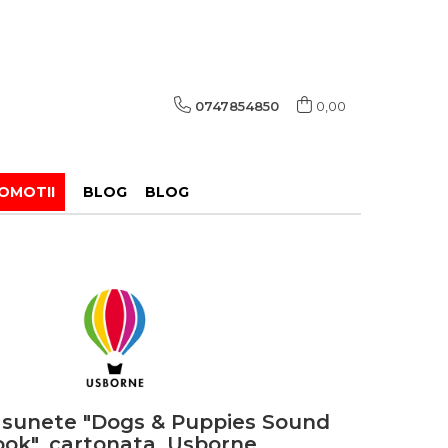
0747854850
0,00
OMOTII
BLOG
BLOG
 sunete "Dogs & Puppies Sound
ok", cartonata, Usborne