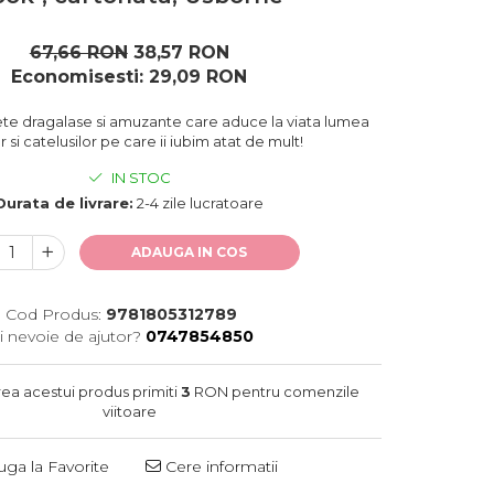
67,66 RON
38,57 RON
Economisesti:
29,09
RON
ete dragalase si amuzante care aduce la viata lumea
or si catelusilor pe care ii iubim atat de mult!
IN STOC
Durata de livrare:
2-4 zile lucratoare
ADAUGA IN COS
Cod Produs:
9781805312789
i nevoie de ajutor?
0747854850
rea acestui produs primiti
3
RON pentru comenzile
viitoare
ga la Favorite
Cere informatii