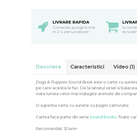
oceane
LIVRARE RAPIDA
LIVRA
Comanda ajunge la tine
la come
in 2-4 zile lucratoare
lei la do
Descriere
Caracteristici
Video
(1)
Dogs & Puppies Sound Book
este o carte cu sunete
pe care acestia le fac. De la latratul vesel si balace
viata lumea celor mai indragite animale de compan
O superba carte cu sunete cu pagini cartonate.
Cartea face parte din seria
Sound books
. Toate car
Recomandat: 12 luni+