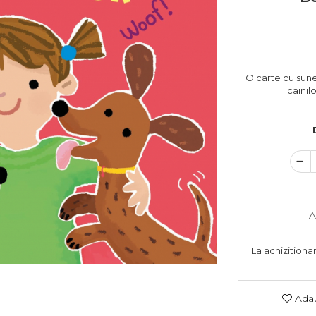
O carte cu sun
cainil
A
La achizitiona
Adau