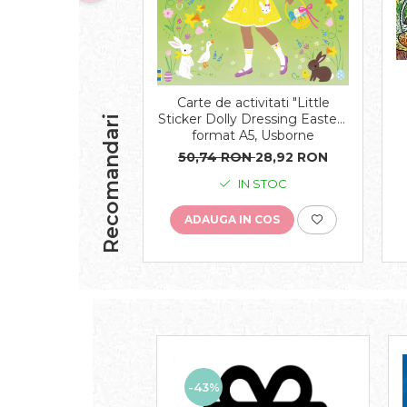
Carte de activitati "Little
Sticker Dolly Dressing Easter",
Recomandari
format A5, Usborne
50,74 RON
28,92 RON
IN STOC
ADAUGA IN COS
-43%