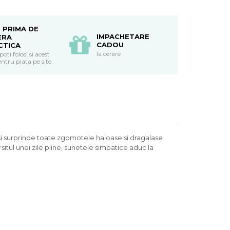
 PRIMA DE
IMPACHETARE
ERA
CADOU
CTICA
la cerere
ti folosi si acest
ntru plata pe site
 si surprinde toate zgomotele haioase si dragalase
rsitul unei zile pline, sunetele simpatice aduc la