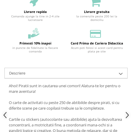
Livrare rapida
Livrare gratuita
Comanda ajunge la tine in 2-4 zile
la comenzile peste 200 lei la
lucratoare
domiciliu
Primesti 10% inapoi
Card Prima de Cariera Didactica
in puncte de fidelitate la fiecare
Acum poti folosi si acest card pentru
comanda
plata pe site
Descriere
Ahoi! Piratii sunt in cautarea unei comori! Alatura-te lor pentru o
mare aventura!
O carte de activitati cu peste 250 de abtibilde despre pirati, si cu
diferite scene pe care copilasii trebuie sa le completeze.
Cartile cu stickers (autocolante sau abtibilde) ajuta la dezvoltarea
concentrarii, a motricitatii fine, a coordonarii mana-ochi si a
gandirii logice si creative. O buna metoda de relaxare, dar si de