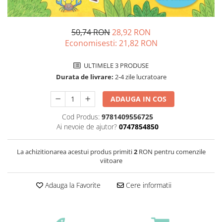
50,74 RON
28,92 RON
Economisesti:
21,82
RON
ULTIMELE 3 PRODUSE
Durata de livrare:
2-4 zile lucratoare
ADAUGA IN COS
Cod Produs:
9781409556725
Ai nevoie de ajutor?
0747854850
La achizitionarea acestui produs primiti
2
RON pentru comenzile
viitoare
Adauga la Favorite
Cere informatii