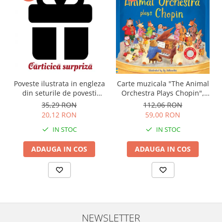
Carte muzicala "The Animal
Poveste ilustrata in engleza
Orchestra Plays Chopin",
din seturile de povesti
cartonata, Usborne
Usborne
112,06 RON
35,29 RON
59,00 RON
20,12 RON
IN STOC
IN STOC
ADAUGA IN COS
ADAUGA IN COS
NEWSLETTER