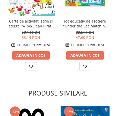
Carte de activitati scrie si
Joc educativ de asociere
sterge "Wipe-Clean Pirate
"Under the Sea Matching
Activities", reutilizabila,
Games", Usborne
58,14 RON
83,51 RON
Usborne
33,14 RON
47,60 RON
ULTIMELE 3 PRODUSE
ULTIMELE 3 PRODUSE
ADAUGA IN COS
ADAUGA IN COS
PRODUSE SIMILARE
-43%
-47%