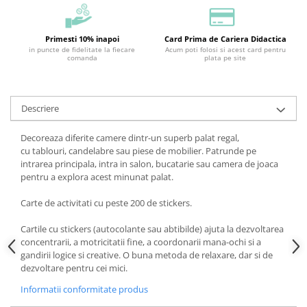
Primesti 10% inapoi
Card Prima de Cariera Didactica
in puncte de fidelitate la fiecare
Acum poti folosi si acest card pentru
comanda
plata pe site
Descriere
Decoreaza diferite camere dintr-un superb palat regal,
cu tablouri, candelabre sau piese de mobilier. Patrunde pe
intrarea principala, intra in salon, bucatarie sau camera de joaca
pentru a explora acest minunat palat.
Carte de activitati cu peste 200 de stickers.
Cartile cu stickers (autocolante sau abtibilde) ajuta la dezvoltarea
concentrarii, a motricitatii fine, a coordonarii mana-ochi si a
gandirii logice si creative. O buna metoda de relaxare, dar si de
dezvoltare pentru cei mici.
Informatii conformitate produs