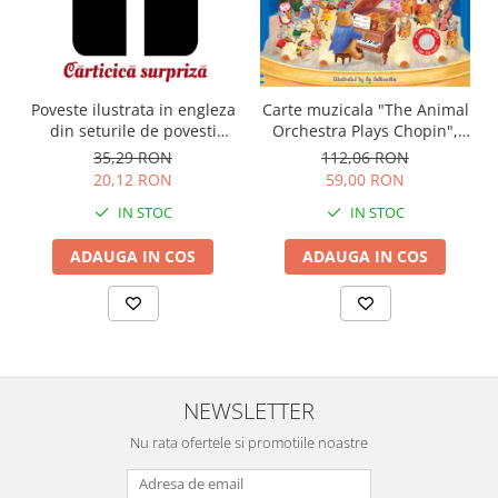
Carte muzicala "The Animal
Poveste ilustrata in engleza
Orchestra Plays Chopin",
din seturile de povesti
cartonata, Usborne
Usborne
112,06 RON
35,29 RON
59,00 RON
20,12 RON
IN STOC
IN STOC
ADAUGA IN COS
ADAUGA IN COS
NEWSLETTER
Nu rata ofertele si promotiile noastre