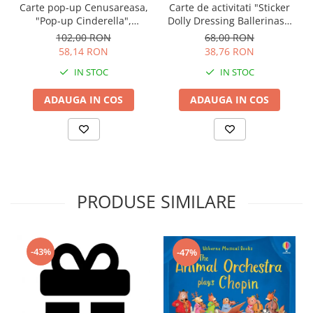
Carte pop-up Cenusareasa,
Carte de activitati "Sticker
"Pop-up Cinderella",
Dolly Dressing Ballerinas",
Usborne
format A4, Usborne
102,00 RON
68,00 RON
58,14 RON
38,76 RON
IN STOC
IN STOC
ADAUGA IN COS
ADAUGA IN COS
PRODUSE SIMILARE
-43%
-47%