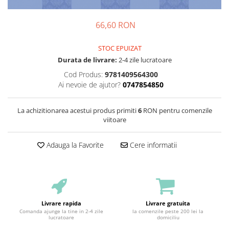
66,60 RON
STOC EPUIZAT
Durata de livrare:
2-4 zile lucratoare
Cod Produs:
9781409564300
Ai nevoie de ajutor?
0747854850
La achizitionarea acestui produs primiti
6
RON pentru comenzile
viitoare
Adauga la Favorite
Cere informatii
Livrare rapida
Livrare gratuita
Comanda ajunge la tine in 2-4 zile
la comenzile peste 200 lei la
lucratoare
domiciliu