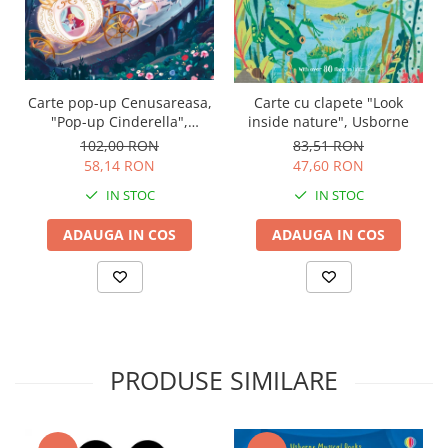
Carte pop-up Cenusareasa,
Carte cu clapete "Look
"Pop-up Cinderella",
inside nature", Usborne
Usborne
102,00 RON
83,51 RON
58,14 RON
47,60 RON
IN STOC
IN STOC
ADAUGA IN COS
ADAUGA IN COS
PRODUSE SIMILARE