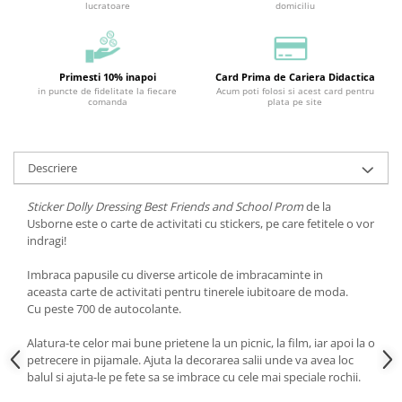
lucratoare
domiciliu
Primesti 10% inapoi
Card Prima de Cariera Didactica
in puncte de fidelitate la fiecare
Acum poti folosi si acest card pentru
comanda
plata pe site
Descriere
Sticker Dolly Dressing Best Friends and School Prom
de la
Usborne este o carte de activitati cu stickers, pe care fetitele o vor
indragi!
Imbraca papusile cu diverse articole de imbracaminte in
aceasta carte de activitati pentru tinerele iubitoare de moda.
Cu peste 700 de autocolante.
Alatura-te celor mai bune prietene la un picnic, la film, iar apoi la o
petrecere in pijamale. Ajuta la decorarea salii unde va avea loc
balul si ajuta-le pe fete sa se imbrace cu cele mai speciale rochii.