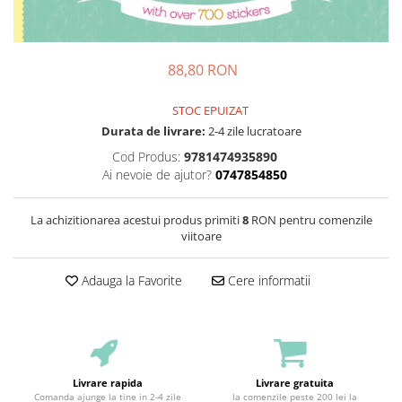
88,80 RON
STOC EPUIZAT
Durata de livrare:
2-4 zile lucratoare
Cod Produs:
9781474935890
Ai nevoie de ajutor?
0747854850
La achizitionarea acestui produs primiti
8
RON pentru comenzile
viitoare
Adauga la Favorite
Cere informatii
Livrare rapida
Livrare gratuita
Comanda ajunge la tine in 2-4 zile
la comenzile peste 200 lei la