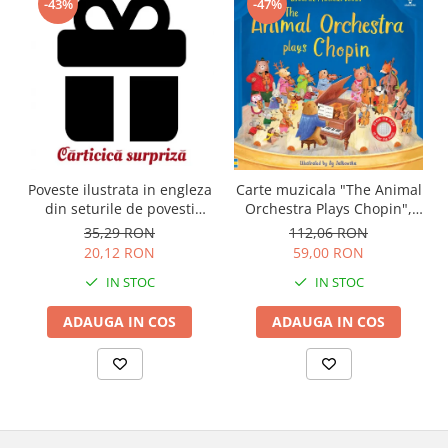
-43%
-47%
Carte muzicala "The Animal
Poveste ilustrata in engleza
Orchestra Plays Chopin",
din seturile de povesti
cartonata, Usborne
Usborne
112,06 RON
35,29 RON
59,00 RON
20,12 RON
IN STOC
IN STOC
ADAUGA IN COS
ADAUGA IN COS