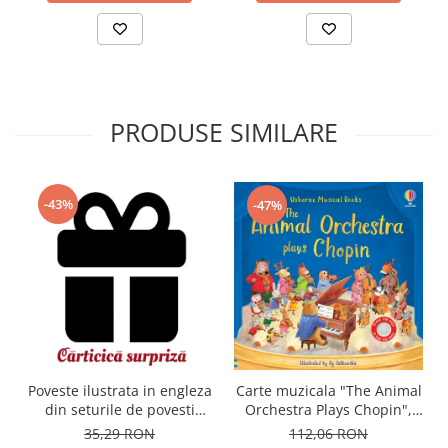
PRODUSE SIMILARE
-43%
-47%
Carte muzicala "The Animal
Poveste ilustrata in engleza
Orchestra Plays Chopin",
din seturile de povesti
cartonata, Usborne
Usborne
112,06 RON
35,29 RON