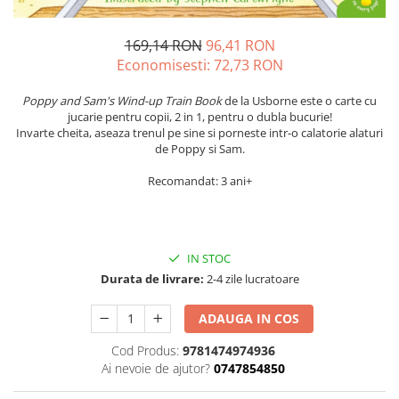
169,14 RON
96,41 RON
Economisesti:
72,73
RON
Poppy and Sam's Wind-up Train Book
de la Usborne este o carte cu
jucarie pentru copii, 2 in 1, pentru o dubla bucurie!
Invarte cheita, aseaza trenul pe sine si porneste intr-o calatorie alaturi
de Poppy si Sam.
Recomandat: 3 ani+
IN STOC
Durata de livrare:
2-4 zile lucratoare
ADAUGA IN COS
Cod Produs:
9781474974936
Ai nevoie de ajutor?
0747854850