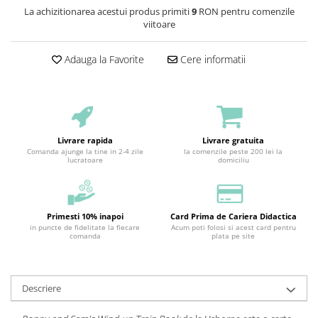
La achizitionarea acestui produs primiti
9
RON pentru comenzile
viitoare
Adauga la Favorite
Cere informatii
Livrare rapida
Livrare gratuita
Comanda ajunge la tine in 2-4 zile
la comenzile peste 200 lei la
lucratoare
domiciliu
Primesti 10% inapoi
Card Prima de Cariera Didactica
in puncte de fidelitate la fiecare
Acum poti folosi si acest card pentru
comanda
plata pe site
Descriere