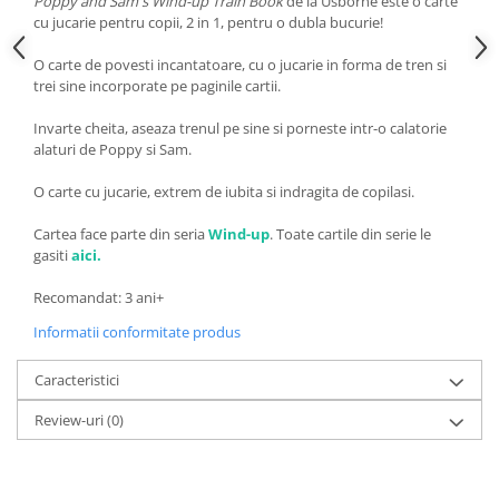
Poppy and Sam's Wind-up Train Book
de la Usborne este o carte
cu jucarie pentru copii, 2 in 1, pentru o dubla bucurie!
O carte de povesti incantatoare, cu o jucarie in forma de tren si
trei sine incorporate pe paginile cartii.
Invarte cheita, aseaza trenul pe sine si porneste intr-o calatorie
alaturi de Poppy si Sam.
O carte cu jucarie, extrem de iubita si indragita de copilasi.
Cartea face parte din seria
Wind-up
. Toate cartile din serie le
gasiti
aici.
Recomandat: 3 ani+
Informatii conformitate produs
Caracteristici
Review-uri
(0)