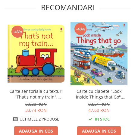
RECOMANDARI
-43%
-43%
Carte senzoriala cu texturi
Carte cu clapete "Look
"That's not my train",
inside Things that Go",
cartonata, Usborne
Usborne
59,20 RON
83,51 RON
33,74 RON
47,60 RON
ULTIMELE 2 PRODUSE
IN STOC
ADAUGA IN COS
ADAUGA IN COS