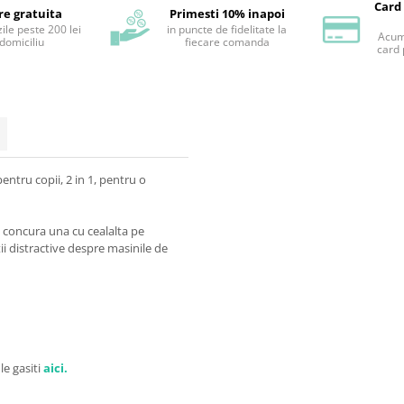
Card
re gratuita
Primesti 10% inapoi
ile peste 200 lei
in puncte de fidelitate la
Acum 
 domiciliu
fiecare comanda
card 
entru copii, 2 in 1, pentru o
a concura una cu cealalta pe
tii distractive despre masinile de
 le gasiti
aici.