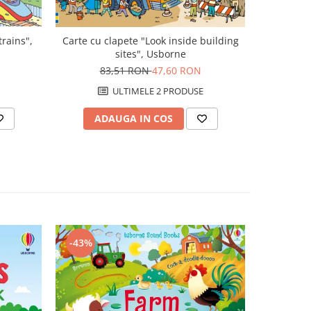
trains",
Carte cu clapete "Look inside building
sites", Usborne
83,51 RON
47,60 RON
ULTIMELE 2 PRODUSE
ADAUGA IN COS
-43%