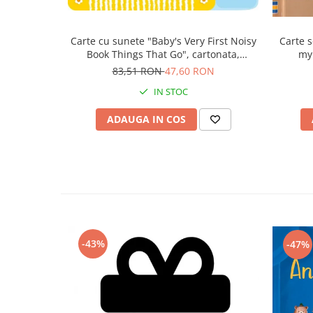
Carte cu sunete "Baby's Very First Noisy
Carte s
Book Things That Go", cartonata,
my 
Usborne
83,51 RON
47,60 RON
IN STOC
ADAUGA IN COS
-43%
-47%