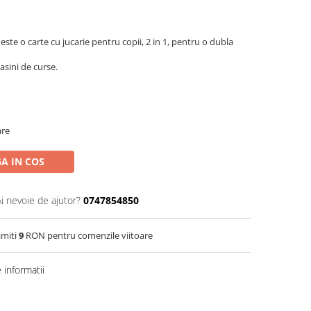
este o carte cu jucarie pentru copii, 2 in 1, pentru o dubla
asini de curse.
are
A IN COS
Ai nevoie de ajutor?
0747854850
imiti
9
RON pentru comenzile viitoare
informatii