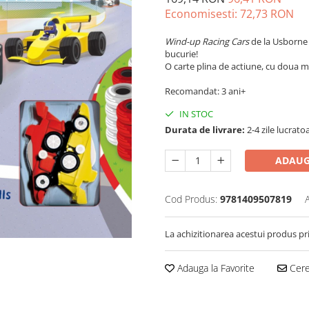
Economisesti:
72,73
RON
Wind-up Racing Cars
de la Usborne 
bucurie!
O carte plina de actiune, cu doua m
Recomandat: 3 ani+
IN STOC
Durata de livrare:
2-4 zile lucrato
ADAUG
Cod Produs:
9781409507819
La achizitionarea acestui produs pr
Adauga la Favorite
Cere 