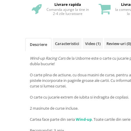
Livrare rapida
Livra
Comanda ajunge la tine in
la comenz
2-4 zile lucratoare
la
Caracteristici
Video
(1)
Review-uri
(0)
Descriere
Wind-up Racing Cars
de la Usborne este o carte cu jucarie p
dubla bucurie!
O carte plina de actiune, cu doua masini de curse, pentru 
pistele incorporate in paginile groase ale cartii. Cu informa
curse si lumea cursei.
O carte cu jucarie extrem de iubita si indragita de copilasi.
2 masinute de curse incluse.
Cartea face parte din seria
Wind-up
. Toate cartile din serie
Recomandat: 3 ani+