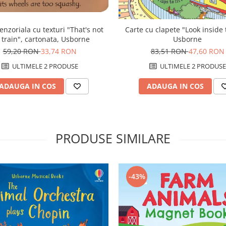
Carte cu clapete "Look inside 
enzoriala cu texturi "That's not
Usborne
train", cartonata, Usborne
83,51 RON
47,60 RON
59,20 RON
33,74 RON
ULTIMELE 2 PRODUSE
ULTIMELE 2 PRODUSE
ADAUGA IN COS
ADAUGA IN COS
PRODUSE SIMILARE
-43%