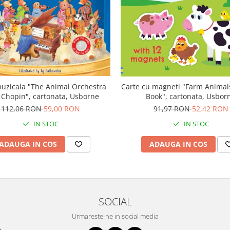
uzicala "The Animal Orchestra
Carte cu magneti "Farm Anima
 Chopin", cartonata, Usborne
Book", cartonata, Usbor
112,06 RON
59,00 RON
91,97 RON
52,42 RON
IN STOC
IN STOC
ADAUGA IN COS
ADAUGA IN COS
SOCIAL
Urmareste-ne in social media