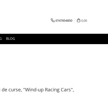
0747854850
0,00
G
BLOG
i de curse, "Wind-up Racing Cars",