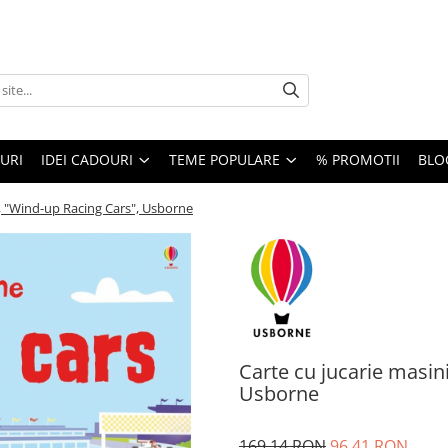
URI
IDEI CADOURI
TEME POPULARE
% PROMOTII
BLO
e, "Wind-up Racing Cars", Usborne
Carte cu jucarie masin
Usborne
169,14 RON
96,41 RON