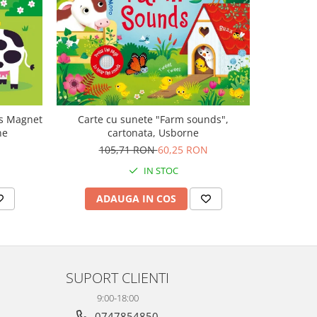
-47%
ls Magnet
Carte cu sunete "Farm sounds",
Carte mu
ne
cartonata, Usborne
canta Mo
Plays M
105,71 RON
60,25 RON
1
IN STOC
ADAUGA IN COS
AD
SUPORT CLIENTI
9:00-18:00
0747854850