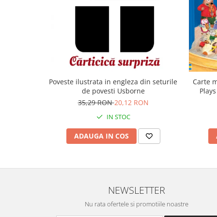
Carte m
Poveste ilustrata in engleza din seturile
Plays
de povesti Usborne
35,29 RON
20,12 RON
IN STOC
ADAUGA IN COS
NEWSLETTER
Nu rata ofertele si promotiile noastre