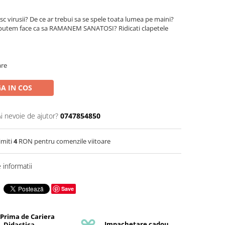
 virusii? De ce ar trebui sa se spele toata lumea pe maini?
 putem face ca sa RAMANEM SANATOSI? Ridicati clapetele
are
A IN COS
Ai nevoie de ajutor?
0747854850
imiti
4
RON pentru comenzile viitoare
informatii
Save
 Prima de Cariera
Impachetare cadou
Didactica