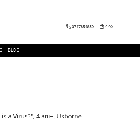
0747854850
0,00
G
BLOG
is a Virus?", 4 ani+, Usborne