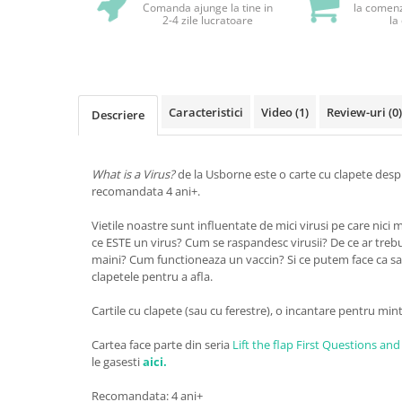
Comanda ajunge la tine in
la comenz
2-4 zile lucratoare
la
Caracteristici
Video
(1)
Review-uri
(0)
Descriere
What is a Virus?
de la Usborne este o carte cu clapete despr
recomandata 4 ani+.
Vietile noastre sunt influentate de mici virusi pe care nic
ce ESTE un virus? Cum se raspandesc virusii? De ce ar treb
maini? Cum functioneaza un vaccin? Si ce putem face ca
clapetele pentru a afla.
Cartile cu clapete (sau cu ferestre), o incantare pentru mint
Cartea face parte din seria
Lift the flap First Questions an
le gasesti
aici.
Recomandata: 4 ani+