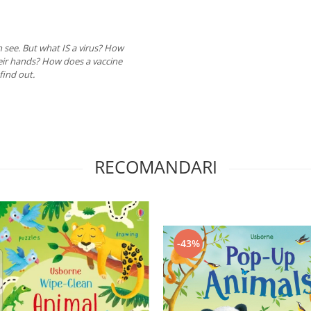
n see. But what IS a virus? How
ir hands? How does a vaccine
find out.
RECOMANDARI
-43%