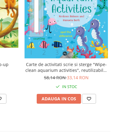
-38%
p-up
Carte de activitati scrie si sterge "Wipe-
Asculta 
clean aquarium activities", reutilizabila,
engleza, "
Usborne
N
58,14 RON
33,14 RON
1
IN STOC
ADAUGA IN COS
AD