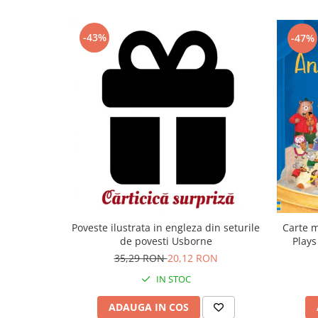
-43%
-47%
Carte m
Poveste ilustrata in engleza din seturile
Plays
de povesti Usborne
35,29 RON
20,12 RON
IN STOC
ADAUGA IN COS