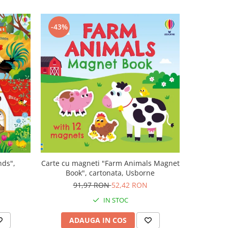
-43%
-47%
nds",
Carte cu magneti "Farm Animals Magnet
Carte muz
Book", cartonata, Usborne
Plays V
N
91,97 RON
52,42 RON
1
IN STOC
ADAUGA IN COS
AD