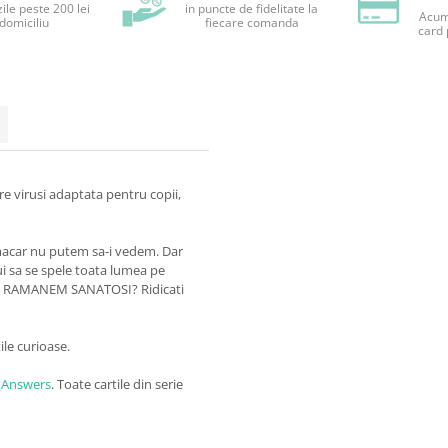
ile peste 200 lei
in puncte de fidelitate la
Acum 
 domiciliu
fiecare comanda
card 
e virusi adaptata pentru copii,
i macar nu putem sa-i vedem. Dar
ui sa se spele toata lumea pe
 sa RAMANEM SANATOSI? Ridicati
ile curioase.
d Answers
. Toate cartile din serie