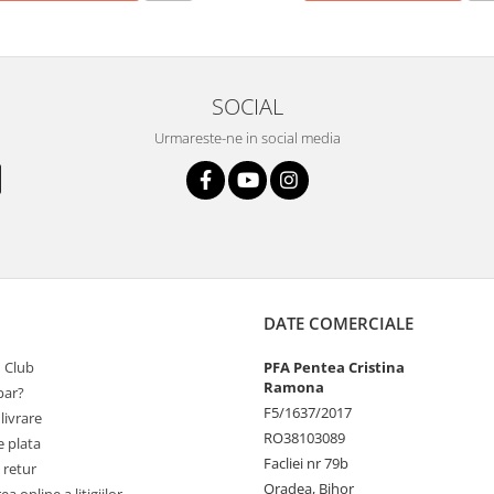
SOCIAL
Urmareste-ne in social media
DATE COMERCIALE
 Club
PFA Pentea Cristina
Ramona
ar?
F5/1637/2017
livrare
RO38103089
 plata
Facliei nr 79b
 retur
Oradea, Bihor
a online a litigiilor