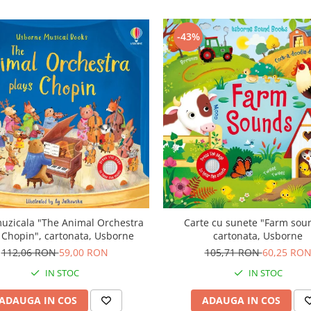
-43%
uzicala "The Animal Orchestra
Carte cu sunete "Farm sou
 Chopin", cartonata, Usborne
cartonata, Usborne
112,06 RON
59,00 RON
105,71 RON
60,25 RO
IN STOC
IN STOC
ADAUGA IN COS
ADAUGA IN COS