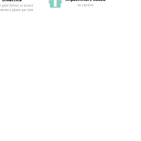
la cerere
poti folosi si acest
pentru plata pe site