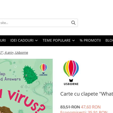
URI
IDEI CADOURI
TEME POPULARE
% PROMOTII
BLO
s?", 4 ani+, Usborne
Carte cu clapete "What 
83,51 RON
47,60 RON
Economisesti:
35,91
RON