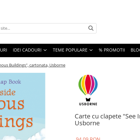
URI
IDEI CADOURI
TEME POPULARE
% PROMOTII
BLO
mous Buildings", cartonata, Usborne
Carte cu clapete "See 
Usborne
94,09 RON