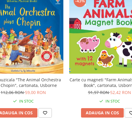
-43%
uzicala "The Animal Orchestra
Carte cu magneti "Farm Anima
 Chopin", cartonata, Usborne
Book", cartonata, Usbor
112,06 RON
59,00 RON
91,97 RON
52,42 RON
IN STOC
IN STOC
ADAUGA IN COS
ADAUGA IN COS