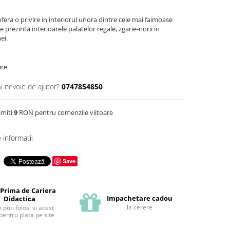
fera o privire in interiorul unora dintre cele mai faimoase
re prezinta interioarele palatelor regale, zgarie-norii in
ei.
are
Ai nevoie de ajutor?
0747854850
imiti
9
RON pentru comenzile viitoare
informatii
Save
 Prima de Cariera
Impachetare cadou
Didactica
la cerere
poti folosi si acest
pentru plata pe site