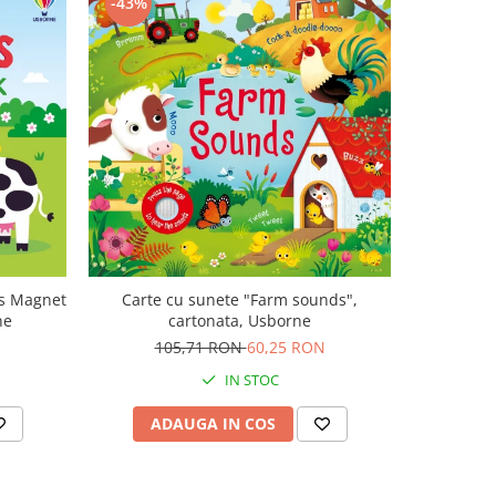
-43%
-47%
ls Magnet
Carte cu sunete "Farm sounds",
Carte mu
ne
cartonata, Usborne
canta Mo
Plays M
105,71 RON
60,25 RON
1
IN STOC
ADAUGA IN COS
AD