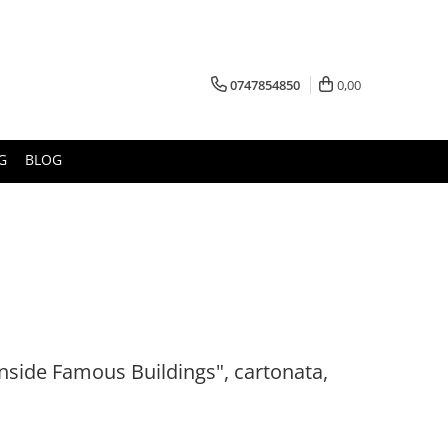
0747854850
0,00
G
BLOG
Inside Famous Buildings", cartonata,