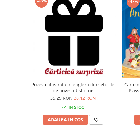
-43%
-47%
Carte m
Poveste ilustrata in engleza din seturile
Plays
de povesti Usborne
35,29 RON
20,12 RON
IN STOC
ADAUGA IN COS