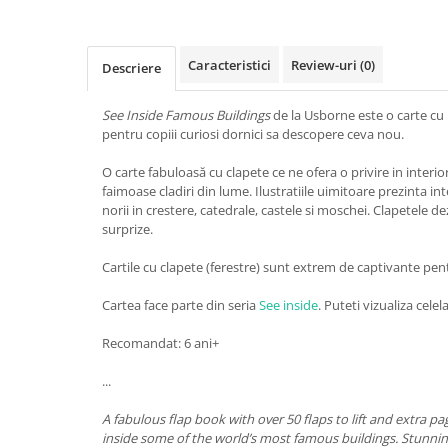
Caracteristici
Review-uri
(0)
Descriere
See Inside Famous Buildings
de la Usborne este o carte cu 
pentru copiii curiosi dornici sa descopere ceva nou.
O carte fabuloasă cu clapete ce ne ofera o privire in interi
faimoase cladiri din lume. Ilustratiile uimitoare prezinta int
norii in crestere, catedrale, castele si moschei. Clapetele d
surprize.
Cartile cu clapete (ferestre) sunt extrem de captivante pent
Cartea face parte din seria
See inside
. Puteti vizualiza celel
Recomandat: 6 ani+
...
A fabulous flap book with over 50 flaps to lift and extra pa
inside some of the world’s most famous buildings. Stunning