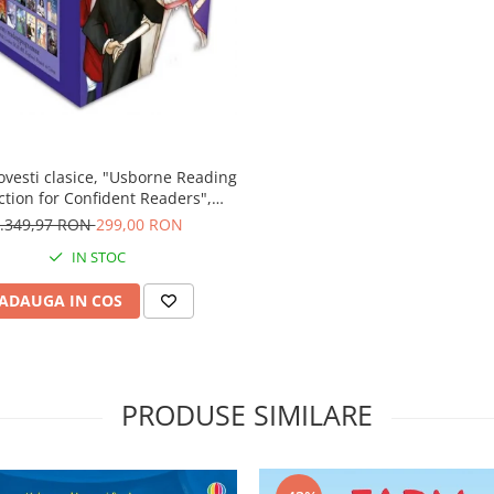
ovesti clasice, "Usborne Reading
ction for Confident Readers",
Usborne
.349,97 RON
299,00 RON
IN STOC
ADAUGA IN COS
PRODUSE SIMILARE