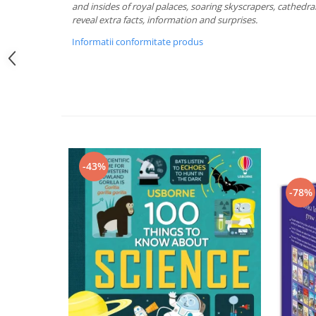
and insides of royal palaces, soaring skyscrapers, cathedra
reveal extra facts, information and surprises.
Informatii conformitate produs
-43%
-78%