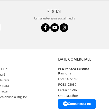
SOCIAL
Urmareste-ne in social media
DATE COMERCIALE
 Club
PFA Pentea Cristina
Ramona
ar?
F5/1637/2017
livrare
RO38103089
 plata
Facliei nr 79b
 retur
Oradea, Bihor
a online a litigiilor
Contacteaza-ne