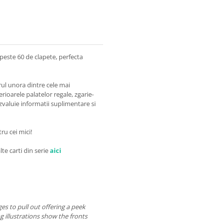
peste 60 de clapete, perfecta
orul unora dintre cele mai
erioarele palatelor regale, zgarie-
ezvaluie informatii suplimentare si
ru cei mici!
alte carti din serie
aici
ges to pull out offering a peek
 illustrations show the fronts