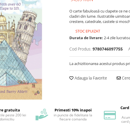
O carte fabuloasă cu clapete ce ne o
cladiri din lume. Ilustratiile uimitoa
crestere, catedrale, castele si mosch
STOC EPUIZAT
Durata de livrare:
2-4 zile lucrato
Cod Produs:
9780746097755
La achizitionarea acestui produs pr
Adauga la Favorite
Cere 
Card
re gratuita
Primesti 10% inapoi
ile peste 200 lei
in puncte de fidelitate la
Acum 
 domiciliu
fiecare comanda
card 