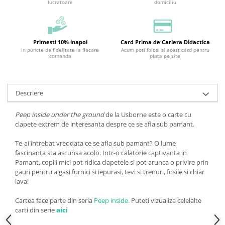
lucratoare
domiciliu
Primesti 10% inapoi
Card Prima de Cariera Didactica
in puncte de fidelitate la fiecare
Acum poti folosi si acest card pentru
comanda
plata pe site
Descriere
Peep inside under the ground
de la Usborne este o carte cu
clapete extrem de interesanta despre ce se afla sub pamant.
Te-ai întrebat vreodata ce se afla sub pamant? O lume
fascinanta sta ascunsa acolo. Intr-o calatorie captivanta in
Pamant, copiii mici pot ridica clapetele si pot arunca o privire prin
gauri pentru a gasi furnici si iepurasi, tevi si trenuri, fosile si chiar
lava!
Cartea face parte din seria
Peep inside.
Puteti vizualiza celelalte
carti din serie
aici