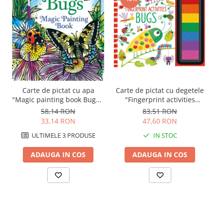
Carte de pictat cu apa
Carte de pictat cu degetele
"Magic painting book Bugs",
"Fingerprint activities
Usborne
Bugs", Usborne
58,14 RON
83,51 RON
33,14 RON
47,60 RON
ULTIMELE 3 PRODUSE
IN STOC
ADAUGA IN COS
ADAUGA IN COS