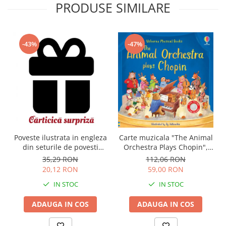
PRODUSE SIMILARE
-43%
-47%
Carte muzicala "The Animal
Poveste ilustrata in engleza
Orchestra Plays Chopin",
din seturile de povesti
cartonata, Usborne
Usborne
112,06 RON
35,29 RON
59,00 RON
20,12 RON
IN STOC
IN STOC
ADAUGA IN COS
ADAUGA IN COS