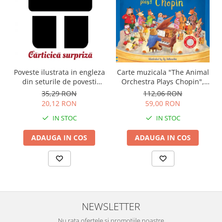
Carte muzicala "The Animal
Poveste ilustrata in engleza
Orchestra Plays Chopin",
din seturile de povesti
cartonata, Usborne
Usborne
112,06 RON
35,29 RON
59,00 RON
20,12 RON
IN STOC
IN STOC
ADAUGA IN COS
ADAUGA IN COS
NEWSLETTER
Nu rata ofertele si promotiile noastre