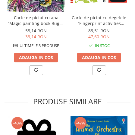
Carte de pictat cu apa
Carte de pictat cu degetele
"Magic painting book Bugs",
"Fingerprint activities
Usborne
Bugs", Usborne
58,14 RON
83,51 RON
33,14 RON
47,60 RON
ULTIMELE 3 PRODUSE
IN STOC
ADAUGA IN COS
ADAUGA IN COS
PRODUSE SIMILARE
-43%
-47%