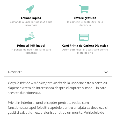
Livrare rapida
Livrare gratuita
Comanda ajunge la tine in 2-4 zile
la comenzile peste 200 lei la
lucratoare
domiciliu
Primesti 10% inapoi
Card Prima de Cariera Didactica
in puncte de fidelitate la fiecare
Acum poti folosi si acest card pentru
comanda
plata pe site
Descriere
Peep inside how a helicopter works
de la Usborne este o carte cu
clapete extrem de interesanta despre elicoptere si modul in care
acestea functioneaza.
Priviti in interiorul unui elicopter pentru a vedea cum
functioneaza, apoi folositi clapetele pentru a-l ajuta sa decoleze si
gasiti si salvati un excursionist aflat pe un munte. Vehiculele de