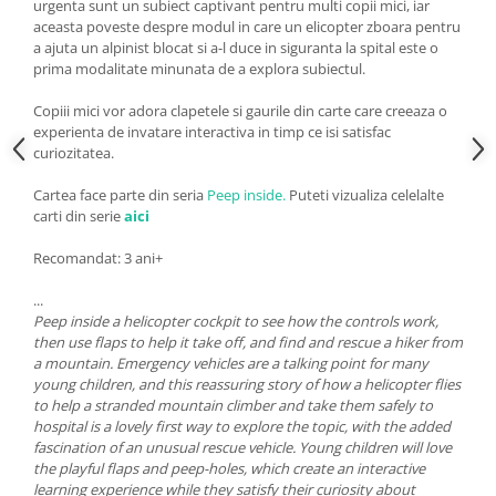
urgenta sunt un subiect captivant pentru multi copii mici, iar
aceasta poveste despre modul in care un elicopter zboara pentru
a ajuta un alpinist blocat si a-l duce in siguranta la spital este o
prima modalitate minunata de a explora subiectul.
Copiii mici vor adora clapetele si gaurile din carte care creeaza o
experienta de invatare interactiva in timp ce isi satisfac
curiozitatea.
Cartea face parte din seria
Peep inside.
Puteti vizualiza celelalte
carti din serie
aici
Recomandat: 3 ani+
...
Peep inside a helicopter cockpit to see how the controls work,
then use flaps to help it take off, and find and rescue a hiker from
a mountain. Emergency vehicles are a talking point for many
young children, and this reassuring story of how a helicopter flies
to help a stranded mountain climber and take them safely to
hospital is a lovely first way to explore the topic, with the added
fascination of an unusual rescue vehicle. Young children will love
the playful flaps and peep-holes, which create an interactive
learning experience while they satisfy their curiosity about