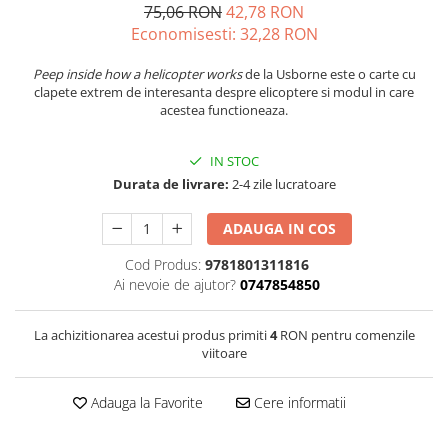
75,06 RON
42,78 RON
Economisesti:
32,28
RON
Peep inside how a helicopter works
de la Usborne este o carte cu
clapete extrem de interesanta despre elicoptere si modul in care
acestea functioneaza.
IN STOC
Durata de livrare:
2-4 zile lucratoare
ADAUGA IN COS
Cod Produs:
9781801311816
Ai nevoie de ajutor?
0747854850
La achizitionarea acestui produs primiti
4
RON pentru comenzile
viitoare
Adauga la Favorite
Cere informatii