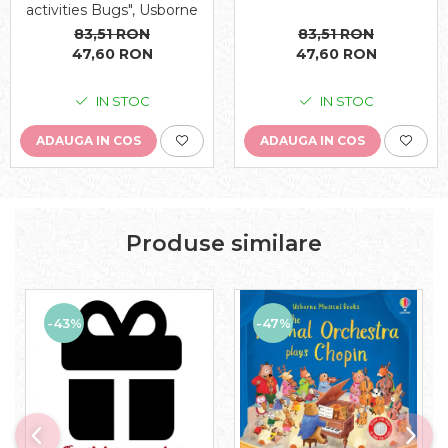
activities Bugs", Usborne
83,51 RON
83,51 RON
47,60 RON
47,60 RON
IN STOC
IN STOC
ADAUGA IN COS
ADAUGA IN COS
Produse similare
-43%
-47%