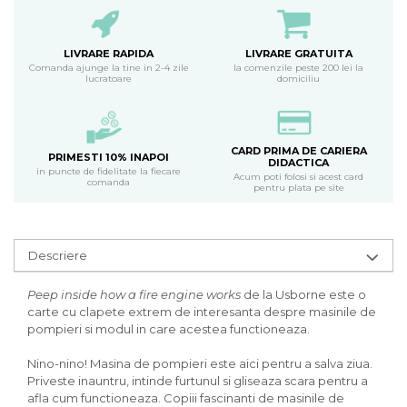
LIVRARE RAPIDA
LIVRARE GRATUITA
Comanda ajunge la tine in 2-4 zile
la comenzile peste 200 lei la
lucratoare
domiciliu
CARD PRIMA DE CARIERA
PRIMESTI 10% INAPOI
DIDACTICA
in puncte de fidelitate la fiecare
Acum poti folosi si acest card
comanda
pentru plata pe site
Descriere
Peep inside how a fire engine works
de la Usborne este o
carte cu clapete extrem de interesanta despre masinile de
pompieri si modul in care acestea functioneaza.
Nino-nino! Masina de pompieri este aici pentru a salva ziua.
Priveste inauntru, intinde furtunul si gliseaza scara pentru a
afla cum functioneaza. Copiii fascinanti de masinile de