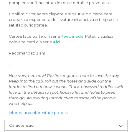
pompieri vor fi incantati de toate detaliile prezentate.
Copiii mici vor adora clapetele si gaurile din carte care
creeaza o experienta de invatare interactiva in timp ce isi
satisfac curiozitatea.
Cartea face parte din seria
Peep inside.
Puteti vizualiza
celelalte carti din serie
aici
Recomandat: 3 ani+
...
Nee naw, nee naw! The fire engine is here to save the day.
Peep into the cab, roll out the hoses and slide out the
ladder to find out how it works. Truck-obsessed toddlers will
love all the details to spot, flaps to lift and holes to peep
through. An exciting introduction to some of the people
who help us.
Informatii conformitate produs
Caracteristici