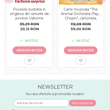
Carte muzicala "The
Poveste ilustrata in
Animal Orchestra Plays
engleza din seturile de
Chopin", cartonata,
povesti Usborne
Usborne
112,06 RON
35,29 RON
59,00 RON
20,12 RON
IN STOC
IN STOC
ADAUGA IN COS
ADAUGA IN COS
NEWSLETTER
Nu rata ofertele si promotiile noastre