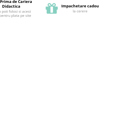
 Prima de Cariera
Impachetare cadou
Didactica
la cerere
poti folosi si acest
pentru plata pe site