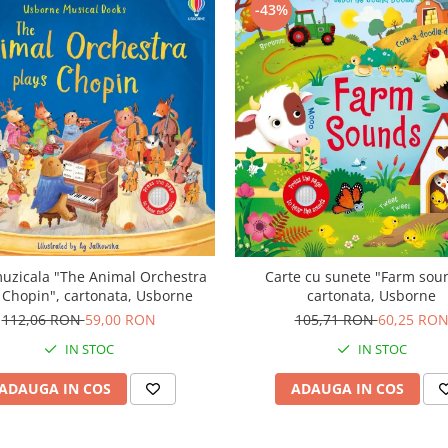
-43%
uzicala "The Animal Orchestra
Carte cu sunete "Farm sou
 Chopin", cartonata, Usborne
cartonata, Usborne
112,06 RON
59,00 RON
105,71 RON
60,25 RO
IN STOC
IN STOC
ADAUGA IN COS
ADAUGA IN COS