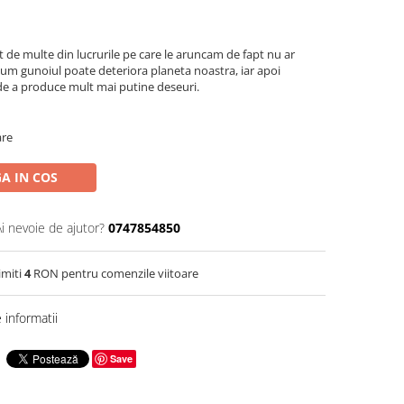
t de multe din lucrurile pe care le aruncam de fapt nu ar
 cum gunoiul poate deteriora planeta noastra, iar apoi
de a produce mult mai putine deseuri.
are
A IN COS
Ai nevoie de ajutor?
0747854850
imiti
4
RON pentru comenzile viitoare
informatii
Save