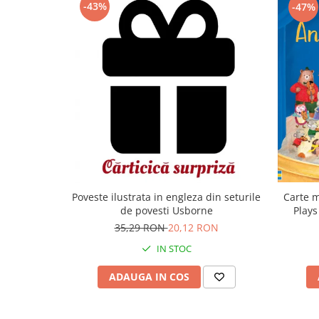
-43%
-47%
Carte m
Poveste ilustrata in engleza din seturile
Plays
de povesti Usborne
35,29 RON
20,12 RON
IN STOC
ADAUGA IN COS