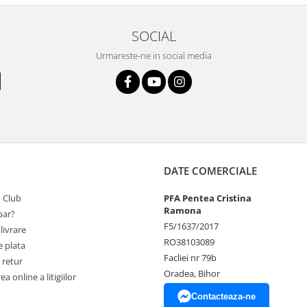
SOCIAL
Urmareste-ne in social media
DATE COMERCIALE
 Club
PFA Pentea Cristina
Ramona
ar?
F5/1637/2017
livrare
RO38103089
 plata
Facliei nr 79b
 retur
Oradea, Bihor
a online a litigiilor
Contacteaza-ne