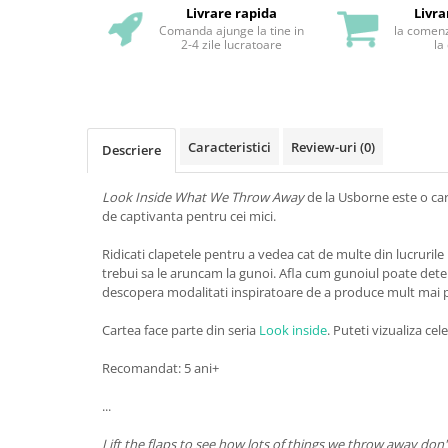
Livrare rapida
Livra
Comanda ajunge la tine in
la comenz
2-4 zile lucratoare
la
Caracteristici
Review-uri
(0)
Descriere
Look Inside What We Throw Away
de la Usborne este o car
de captivanta pentru cei mici.
Ridicati clapetele pentru a vedea cat de multe din lucrurile
trebui sa le aruncam la gunoi. Afla cum gunoiul poate deter
descopera modalitati inspiratoare de a produce mult mai p
Cartea face parte din seria
Look inside
. Puteti vizualiza cele
Recomandat: 5 ani+
...
Lift the flaps to see how lots of things we throw away don't