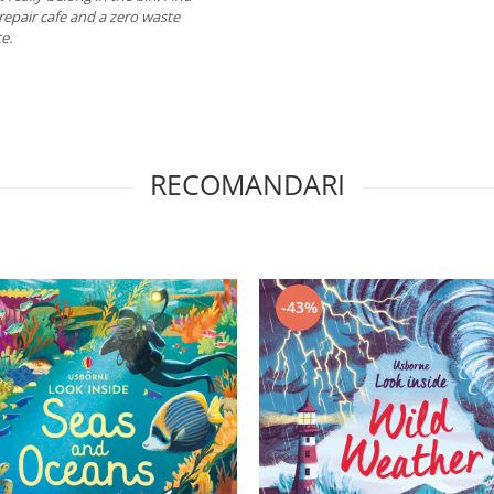
epair cafe and a zero waste
e.
RECOMANDARI
-43%