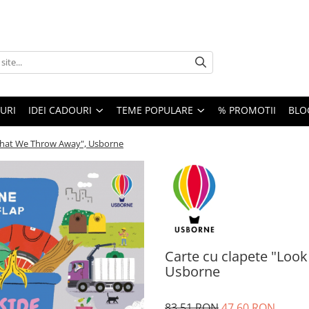
URI
IDEI CADOURI
TEME POPULARE
% PROMOTII
BLO
 What We Throw Away", Usborne
Carte cu clapete "Loo
Usborne
83,51 RON
47,60 RON