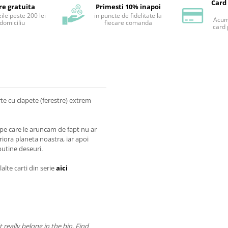
Card
re gratuita
Primesti 10% inapoi
ile peste 200 lei
in puncte de fidelitate la
Acum 
 domiciliu
fiecare comanda
card 
te cu clapete (ferestre) extrem
 pe care le aruncam de fapt nu ar
iora planeta noastra, iar apoi
utine deseuri.
lalte carti din serie
aici
 really belong in the bin. Find