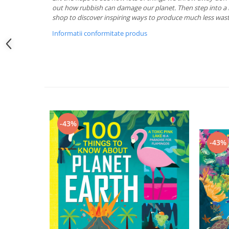
out how rubbish can damage our planet. Then step into a r
shop to discover inspiring ways to produce much less wast
Informatii conformitate produs
-43%
-43%