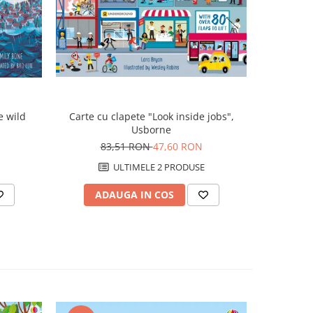
Carte cu clapete "Look inside jobs",
e wild
Carte c
Usborne
83,51 RON
47,60 RON
8
ULTIMELE 2 PRODUSE
ADAUGA IN COS
AD