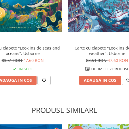
u clapete "Look inside seas and
Carte cu clapete "Look insid
oceans", Usborne
weather", Usborne
83,51 RON
47,60 RON
83,51 RON
47,60 RON
IN STOC
ULTIMELE 2 PRODUSE
ADAUGA IN COS
ADAUGA IN COS
PRODUSE SIMILARE