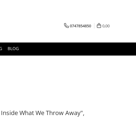
0747854850
0,00
G
BLOG
k Inside What We Throw Away",