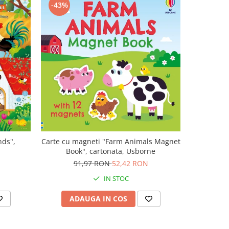
-43%
-47%
nds",
Carte cu magneti "Farm Animals Magnet
Carte muz
Book", cartonata, Usborne
Plays V
N
91,97 RON
52,42 RON
1
IN STOC
ADAUGA IN COS
AD