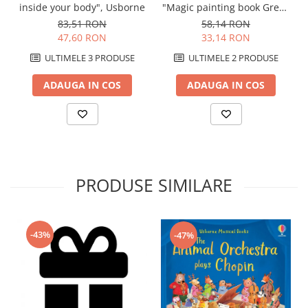
inside your body", Usborne
"Magic painting book Greek
Myths", Usborne
83,51 RON
58,14 RON
47,60 RON
33,14 RON
ULTIMELE 3 PRODUSE
ULTIMELE 2 PRODUSE
ADAUGA IN COS
ADAUGA IN COS
PRODUSE SIMILARE
-43%
-47%