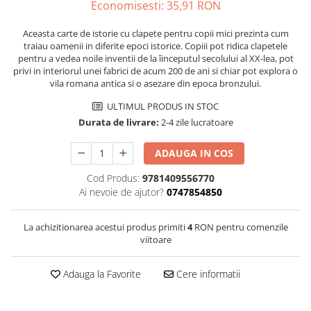
Economisesti:
35,91
RON
Aceasta carte de istorie cu clapete pentru copii mici prezinta cum
traiau oamenii in diferite epoci istorice. Copiii pot ridica clapetele
pentru a vedea noile inventii de la îinceputul secolului al XX-lea, pot
privi in interiorul unei fabrici de acum 200 de ani si chiar pot explora o
vila romana antica si o asezare din epoca bronzului.
ULTIMUL PRODUS IN STOC
Durata de livrare:
2-4 zile lucratoare
ADAUGA IN COS
Cod Produs:
9781409556770
Ai nevoie de ajutor?
0747854850
La achizitionarea acestui produs primiti
4
RON pentru comenzile
viitoare
Adauga la Favorite
Cere informatii