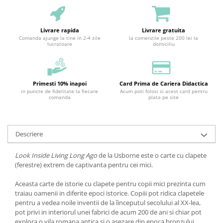
Livrare rapida
Livrare gratuita
Comanda ajunge la tine in 2-4 zile
la comenzile peste 200 lei la
lucratoare
domiciliu
Primesti 10% inapoi
Card Prima de Cariera Didactica
in puncte de fidelitate la fiecare
Acum poti folosi si acest card pentru
comanda
plata pe site
Descriere
Look Inside Living Long Ago
de la Usborne este o carte cu clapete
(ferestre) extrem de captivanta pentru cei mici.
Aceasta carte de istorie cu clapete pentru copii mici prezinta cum
traiau oamenii in diferite epoci istorice. Copiii pot ridica clapetele
pentru a vedea noile inventii de la îinceputul secolului al XX-lea,
pot privi in interiorul unei fabrici de acum 200 de ani si chiar pot
explora o vila romana antica si o asezare din epoca bronzului.