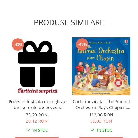
PRODUSE SIMILARE
-43%
-47%
Carte muzicala "The Animal
Poveste ilustrata in engleza
Orchestra Plays Chopin",
din seturile de povesti
cartonata, Usborne
Usborne
112,06 RON
35,29 RON
59,00 RON
20,12 RON
IN STOC
IN STOC