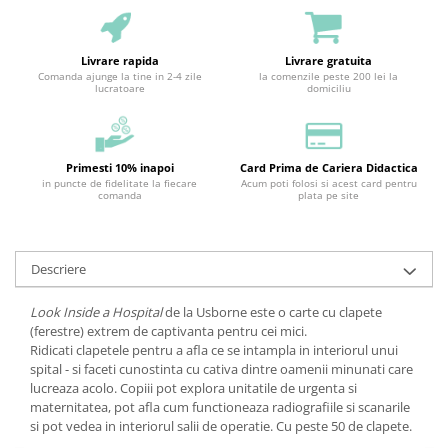
Livrare rapida
Livrare gratuita
Comanda ajunge la tine in 2-4 zile
la comenzile peste 200 lei la
lucratoare
domiciliu
Primesti 10% inapoi
Card Prima de Cariera Didactica
in puncte de fidelitate la fiecare
Acum poti folosi si acest card pentru
comanda
plata pe site
Descriere
Look Inside a Hospital
de la Usborne este o carte cu clapete
(ferestre) extrem de captivanta pentru cei mici.
Ridicati clapetele pentru a afla ce se intampla in interiorul unui
spital - si faceti cunostinta cu cativa dintre oamenii minunati care
lucreaza acolo. Copiii pot explora unitatile de urgenta si
maternitatea, pot afla cum functioneaza radiografiile si scanarile
si pot vedea in interiorul salii de operatie. Cu peste 50 de clapete.