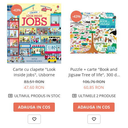
-43%
-43%
Puzzle + carte "Book and
Carte cu clapete "Look
Jigsaw Tree of life", 300 de
inside jobs", Usborne
piese, Usborne
106,76 RON
83,51 RON
60,85 RON
47,60 RON
ULTIMELE 2 PRODUSE
ULTIMUL PRODUS IN STOC
ADAUGA IN COS
ADAUGA IN COS