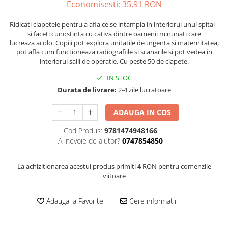
Economisesti:
35,91
RON
Ridicati clapetele pentru a afla ce se intampla in interiorul unui spital -
si faceti cunostinta cu cativa dintre oamenii minunati care
lucreaza acolo. Copiii pot explora unitatile de urgenta si maternitatea,
pot afla cum functioneaza radiografiile si scanarile si pot vedea in
interiorul salii de operatie. Cu peste 50 de clapete.
IN STOC
Durata de livrare:
2-4 zile lucratoare
ADAUGA IN COS
Cod Produs:
9781474948166
Ai nevoie de ajutor?
0747854850
La achizitionarea acestui produs primiti
4
RON pentru comenzile
viitoare
Adauga la Favorite
Cere informatii