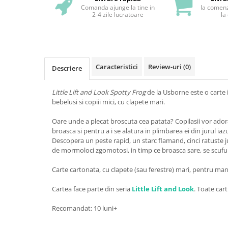
Comanda ajunge la tine in
la comenz
2-4 zile lucratoare
la
Caracteristici
Review-uri
(0)
Descriere
Little Lift and Look Spotty Frog
de la Usborne este o carte 
bebelusi si copiii mici, cu clapete mari.
Oare unde a plecat broscuta cea patata? Copilasii vor adora
broasca si pentru a i se alatura in plimbarea ei din jurul iazu
Descopera un peste rapid, un starc flamand, cinci ratuste 
de mormoloci zgomotosi, in timp ce broasca sare, se scufund
Carte cartonata, cu clapete (sau ferestre) mari, pentru manu
Cartea face parte din seria
Little Lift and Look
. Toate cart
Recomandat: 10 luni+
...