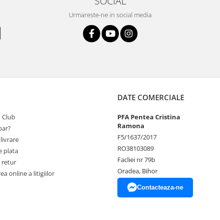
SOCIAL
Urmareste-ne in social media
DATE COMERCIALE
 Club
PFA Pentea Cristina
Ramona
ar?
F5/1637/2017
livrare
RO38103089
 plata
Facliei nr 79b
 retur
Oradea, Bihor
a online a litigiilor
Contacteaza-ne