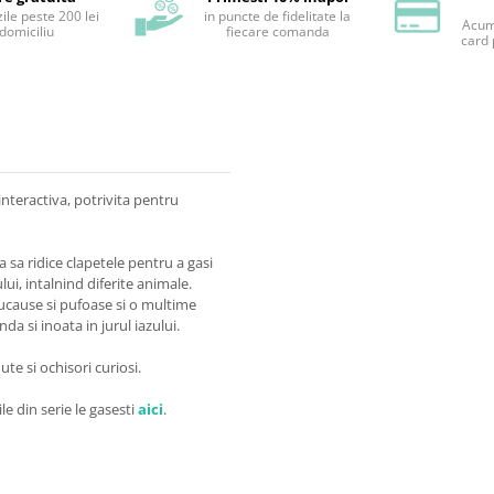
ile peste 200 lei
in puncte de fidelitate la
Acum 
 domiciliu
fiecare comanda
card 
interactiva, potrivita pentru
 sa ridice clapetele pentru a gasi
lui, intalnind diferite animale.
jucause si pufoase si o multime
a si inoata in jurul iazului.
te si ochisori curiosi.
ile din serie le gasesti
aici
.