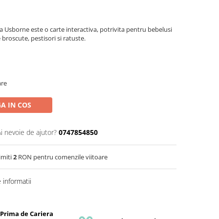
la Usborne este o carte interactiva, potrivita pentru bebelusi
 broscute, pestisori si ratuste.
are
A IN COS
Ai nevoie de ajutor?
0747854850
imiti
2
RON pentru comenzile viitoare
informatii
 Prima de Cariera