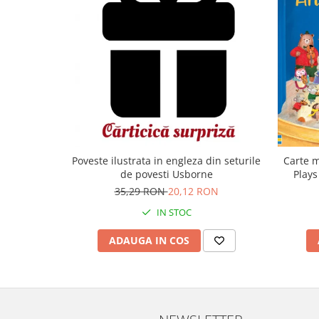
Carte m
Poveste ilustrata in engleza din seturile
Plays
de povesti Usborne
35,29 RON
20,12 RON
IN STOC
ADAUGA IN COS