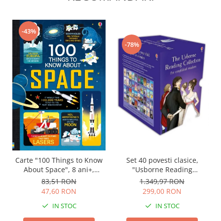
-43%
-78%
Set 40 povesti clasice,
Carte "100 Things to Know
"Usborne Reading
About Space", 8 ani+,
Collection for Confident
Usborne
1.349,97 RON
83,51 RON
Readers", Usborne
299,00 RON
47,60 RON
IN STOC
IN STOC