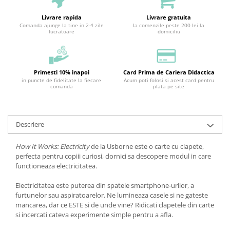
Livrare rapida
Livrare gratuita
Comanda ajunge la tine in 2-4 zile
la comenzile peste 200 lei la
lucratoare
domiciliu
Primesti 10% inapoi
Card Prima de Cariera Didactica
in puncte de fidelitate la fiecare
Acum poti folosi si acest card pentru
comanda
plata pe site
Descriere
How It Works: Electricity
de la Usborne este o carte cu clapete,
perfecta pentru copiii curiosi, dornici sa descopere modul in care
functioneaza electricitatea.
Electricitatea este puterea din spatele smartphone-urilor, a
furtunelor sau aspiratoarelor. Ne lumineaza casele si ne gateste
mancarea, dar ce ESTE si de unde vine? Ridicati clapetele din carte
si incercati cateva experimente simple pentru a afla.