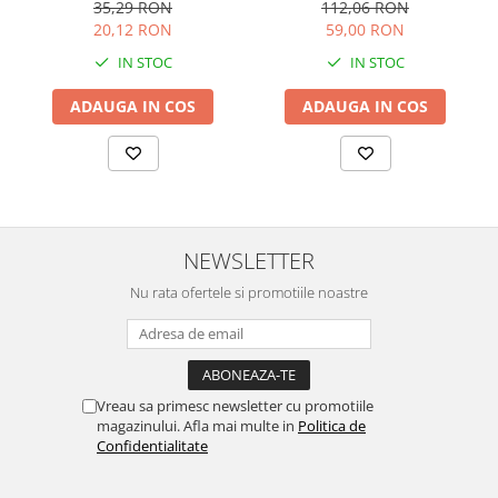
cartonata, Usborne
Usborne
112,06 RON
35,29 RON
59,00 RON
20,12 RON
IN STOC
IN STOC
ADAUGA IN COS
ADAUGA IN COS
NEWSLETTER
Nu rata ofertele si promotiile noastre
Vreau sa primesc newsletter cu promotiile
magazinului. Afla mai multe in
Politica de
Confidentialitate