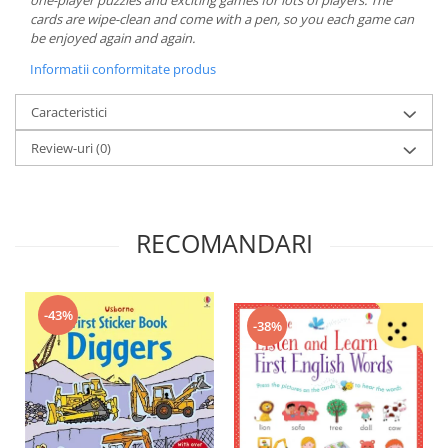
one-player puzzles and exciting games for lots of players. The
cards are wipe-clean and come with a pen, so you each game can
be enjoyed again and again.
Informatii conformitate produs
Caracteristici
Review-uri
(0)
RECOMANDARI
-43%
-38%