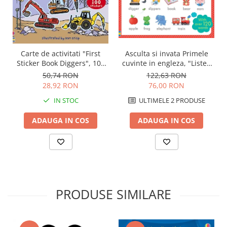
Carte de activitati "First
Asculta si invata Primele
Sticker Book Diggers", 100
cuvinte in engleza, "Listen
stickers, Usborne
and Learn First English
50,74 RON
122,63 RON
Words", Usborne
28,92 RON
76,00 RON
IN STOC
ULTIMELE 2 PRODUSE
ADAUGA IN COS
ADAUGA IN COS
PRODUSE SIMILARE