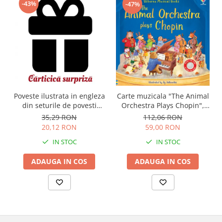
-43%
-47%
Carte muzicala "The Animal
Poveste ilustrata in engleza
Orchestra Plays Chopin",
din seturile de povesti
cartonata, Usborne
Usborne
112,06 RON
35,29 RON
59,00 RON
20,12 RON
IN STOC
IN STOC
ADAUGA IN COS
ADAUGA IN COS