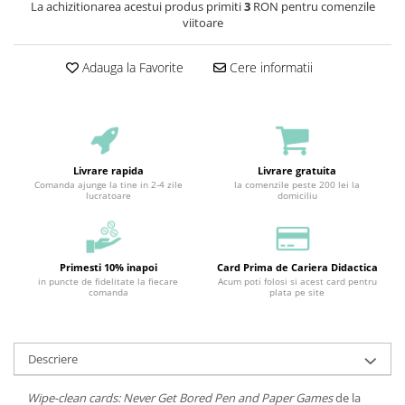
La achizitionarea acestui produs primiti
3
RON pentru comenzile
viitoare
Adauga la Favorite
Cere informatii
Livrare rapida
Livrare gratuita
Comanda ajunge la tine in 2-4 zile
la comenzile peste 200 lei la
lucratoare
domiciliu
Primesti 10% inapoi
Card Prima de Cariera Didactica
in puncte de fidelitate la fiecare
Acum poti folosi si acest card pentru
comanda
plata pe site
Descriere
Wipe-clean cards: Never Get Bored Pen and Paper Games
de la