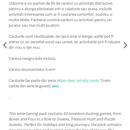
Usborne e un pachet de 50 de carduri cu activitati distractive
pentru a alunga plictiseala intr-o calatorie sau acasa. Include
activitati interesante cum ar fi cautarea comorilor, Sudoku si
multe altele. Pachetul contine carduri cu activitati pentru un
jucator sau mai multi jucatori.
Cardurile sunt reutilizabile, de tipul scrie si sterge, astfel pot fi
sterse cu un servetel uscat sau umed, iar activitatile pot fi reluate
din nou si din nou.
Carioca neagra este inclusa.
Varsta recomandata: 6 ani+
Cardurile fac parte din seria
Wipe-clean activity cards
. Toate
cartile din serie le gasesti
aici
.
...
This entertaining pack contains 50 boredom-busting games, from
Boxes and Four in a Row to Snakes, Treasure Hunt and Puzzle
Sudoku. Perfect for holidays and long journeys, the pack contains