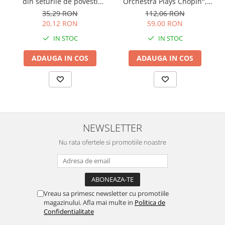
Orchestra Plays Chopin",
din seturile de povesti
cartonata, Usborne
Usborne
112,06 RON
35,29 RON
59,00 RON
20,12 RON
IN STOC
IN STOC
ADAUGA IN COS
ADAUGA IN COS
NEWSLETTER
Nu rata ofertele si promotiile noastre
Vreau sa primesc newsletter cu promotiile
magazinului. Afla mai multe in
Politica de
Confidentialitate