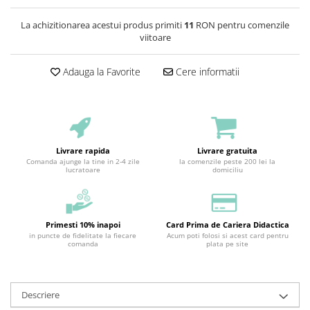
La achizitionarea acestui produs primiti
11
RON pentru comenzile
viitoare
Adauga la Favorite
Cere informatii
Livrare rapida
Livrare gratuita
Comanda ajunge la tine in 2-4 zile
la comenzile peste 200 lei la
lucratoare
domiciliu
Primesti 10% inapoi
Card Prima de Cariera Didactica
in puncte de fidelitate la fiecare
Acum poti folosi si acest card pentru
comanda
plata pe site
Descriere