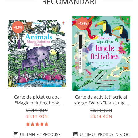
RECOMANDARI
-43%
-43%
Carte de pictat cu apa
Carte de activitati scrie si
"Magic painting book
sterge "Wipe-Clean Jungle
Animals", Usborne
Activities", reutilizabila,
58,14 RON
58,14 RON
Usborne
33,14 RON
33,14 RON
ULTIMELE 2 PRODUSE
ULTIMUL PRODUS IN STOC