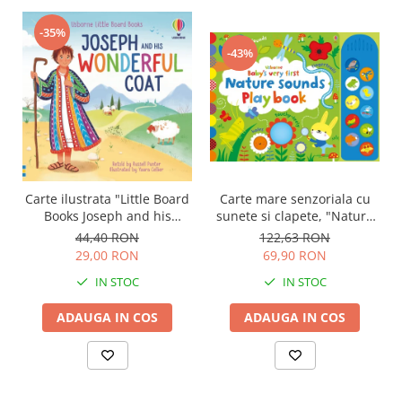
-35%
-43%
Carte mare senzoriala cu
Carte ilustrata "Little Board
sunete si clapete, "Nature
Books Joseph and his
sounds Playbook",
Wonderful Coat", cartonata,
122,63 RON
44,40 RON
cartonata, Usborne
2 ani+, Usborne
69,90 RON
29,00 RON
IN STOC
IN STOC
ADAUGA IN COS
ADAUGA IN COS