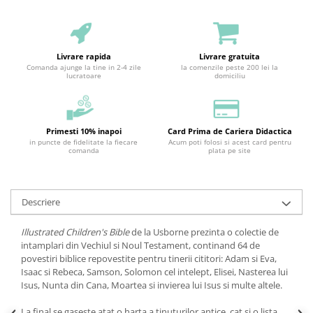
Livrare rapida
Livrare gratuita
Comanda ajunge la tine in 2-4 zile
la comenzile peste 200 lei la
lucratoare
domiciliu
Primesti 10% inapoi
Card Prima de Cariera Didactica
in puncte de fidelitate la fiecare
Acum poti folosi si acest card pentru
comanda
plata pe site
Descriere
Illustrated Children's Bible
de la Usborne prezinta o colectie de
intamplari din Vechiul si Noul Testament, continand 64 de
povestiri biblice repovestite pentru tinerii cititori: Adam si Eva,
Isaac si Rebeca, Samson, Solomon cel intelept, Elisei, Nasterea lui
Isus, Nunta din Cana, Moartea si invierea lui Isus si multe altele.
La final se gaseste atat o harta a tinuturilor antice, cat si o lista