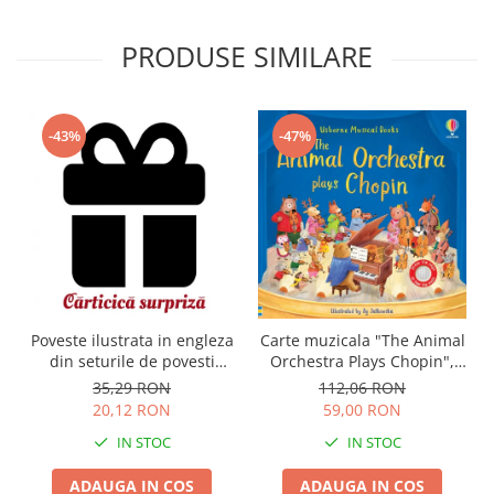
PRODUSE SIMILARE
-43%
-47%
Carte muzicala "The Animal
Poveste ilustrata in engleza
Orchestra Plays Chopin",
din seturile de povesti
cartonata, Usborne
Usborne
112,06 RON
35,29 RON
59,00 RON
20,12 RON
IN STOC
IN STOC
ADAUGA IN COS
ADAUGA IN COS