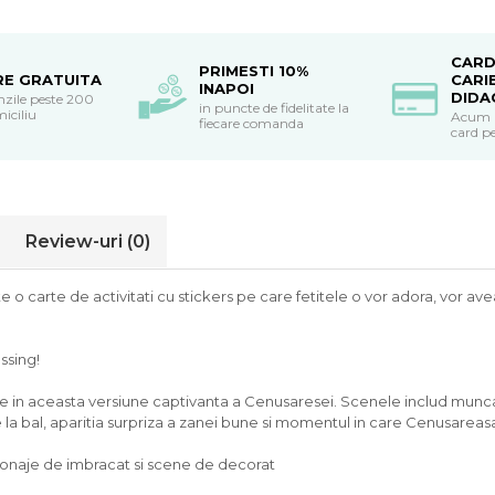
CARD
PRIMESTI 10%
RE GRATUITA
CARI
INAPOI
DIDA
nzile peste 200
in puncte de fidelitate la
miciliu
Acum po
fiecare comanda
card pe
Review-uri
(0)
 o carte de activitati cu stickers pe care fetitele o vor adora, vor ave
ssing!
le in aceasta versiune captivanta a Cenusaresei. Scenele includ munca
e la bal, aparitia surpriza a zanei bune si momentul in care Cenusareasa
rsonaje de imbracat si scene de decorat