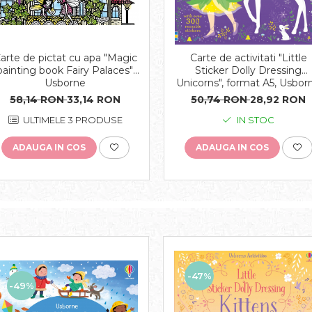
arte de pictat cu apa "Magic
Carte de activitati "Little
painting book Fairy Palaces",
Sticker Dolly Dressing
Usborne
Unicorns", format A5, Usbor
58,14 RON
33,14 RON
50,74 RON
28,92 RON
ULTIMELE 3 PRODUSE
IN STOC
ADAUGA IN COS
ADAUGA IN COS
-47%
-49%