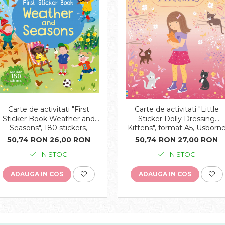
Carte de activitati "First
Carte de activitati "Little
Sticker Book Weather and
Sticker Dolly Dressing
Seasons", 180 stickers,
Kittens", format A5, Usborn
Usborne
50,74 RON
26,00 RON
50,74 RON
27,00 RON
IN STOC
IN STOC
ADAUGA IN COS
ADAUGA IN COS