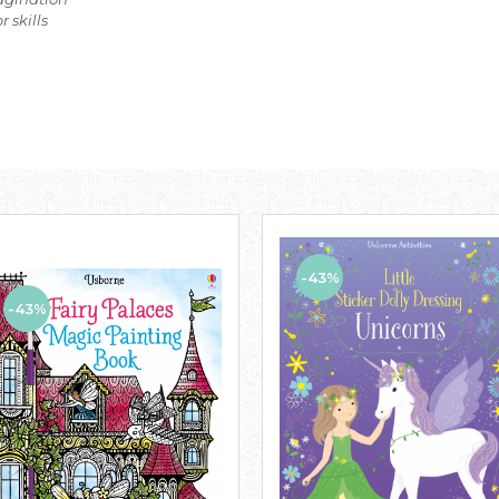
 skills
-43%
-43%