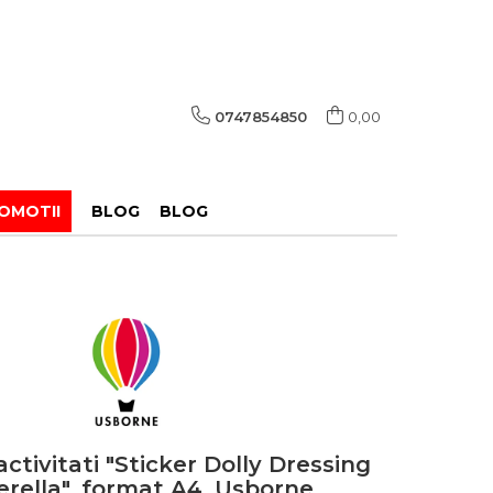
0747854850
0,00
OMOTII
BLOG
BLOG
ctivitati "Sticker Dolly Dressing
erella", format A4, Usborne