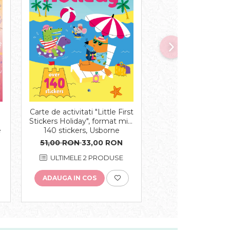
-47%
Carte de activitati "Little First
Carte de activitat
Stickers Holiday", format mic,
Sticker Book Far
e
140 stickers, Usborne
stickers, Usb
51,00 RON
33,00 RON
50,74 RON
27,
ULTIMELE 2 PRODUSE
IN STO
ADAUGA IN COS
ADAUGA IN COS