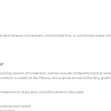
 la dezvoltarea concentrarii, a motricitatii fine, a coordonarii mana-oc
ng!
s exciting version of Cinderella. Scenes include Cinderella hard at work
tation to a ball at the Palace, the surprise arrival of the fairy godm
characters to dress and colourful scenes to decorate
corating each scene
magination