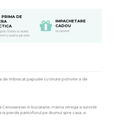
 PRIMA DE
IMPACHETARE
ERA
CADOU
CTICA
la cerere
ti folosi si acest
ntru plata pe site
a de imbracat papusile cu tinute potrivite si de
 Cenusaresei in bucatarie, mama vitrega si surorile
 isi pierde pantofiorul pe drumul spre casa, si