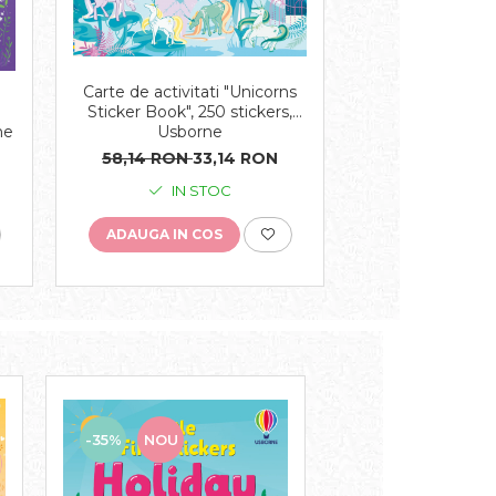
Carte de activitati "Unicorns
Balansoar unico
Sticker Book", 250 stickers,
Le Toy
Usborne
ne
58,14 RON
33,14 RON
630,42 RON
5
IN STOC
ULTIMUL PRO
ADAUGA IN COS
ADAUGA IN C
-35%
NOU