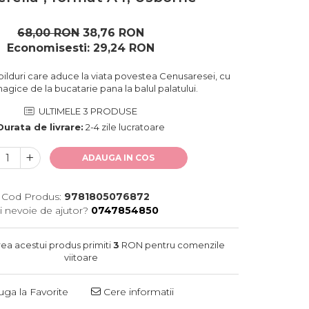
68,00 RON
38,76 RON
Economisesti:
29,24
RON
bilduri care aduce la viata povestea Cenusaresei, cu
gice de la bucatarie pana la balul palatului.
ULTIMELE 3 PRODUSE
Durata de livrare:
2-4 zile lucratoare
ADAUGA IN COS
Cod Produs:
9781805076872
i nevoie de ajutor?
0747854850
rea acestui produs primiti
3
RON pentru comenzile
viitoare
ga la Favorite
Cere informatii