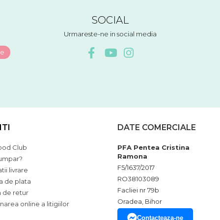
SOCIAL
Urmareste-ne in social media
NTI
DATE COMERCIALE
ood Club
PFA Pentea Cristina
Ramona
umpar?
F5/1637/2017
ii livrare
RO38103089
 de plata
Facliei nr 79b
a de retur
Oradea, Bihor
narea online a litigiilor
Contacteaza-ne