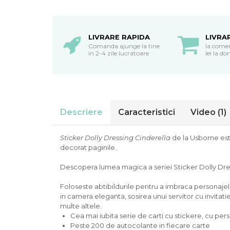
oceane
LIVRARE RAPIDA
LIVRA
Comanda ajunge la tine
la come
in 2-4 zile lucratoare
lei la do
Descriere
Caracteristici
Video
(1)
Sticker Dolly Dressing Cinderella
de la Usborne este
decorat paginile.
Descopera lumea magica a seriei Sticker Dolly Dre
Foloseste abtibildurile pentru a imbraca personaje
in camera eleganta, sosirea unui servitor cu invitati
multe altele.
Cea mai iubita serie de carti cu stickere, cu pe
Peste 200 de autocolante in fiecare carte