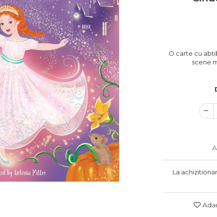
O carte cu abti
scene ma
A
La achizitiona
Adau