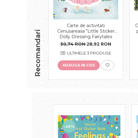
Carte de activitati
C
Cenusareasa "Little Sticker
Recomandari
Dolly Dressing Fairytales
Cinderella", 200 stickers,
50,74 RON
28,92 RON
Usborne
ULTIMELE 3 PRODUSE
ADAUGA IN COS
-49%