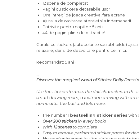
12 scene de completat
Pagini cu stickere detasabile usor
Ore intregi de joaca creativa, fara ecrane
Ajuta la dezvoltarea atentiei si a indemanarii
Potrivita pentru copii de 5 ani+
44 de pagini pline de distractie!
Cartile cu stickers (autocolante sau abtibilde) ajuta
relaxare, dar si de dezvoltare pentru cei mici.
Recomandat: 5 ani+
...
Discover the magical world of Sticker Dolly Dressi
Use the stickers to dress the doll characters in thi
smart drawing room, a footman arriving with an invi
home after the ball and lots more.
The number 1
bestselling sticker series
with 
Over 200 stickers
in every book!
With
12 scenes
to complete
Easy to remove perforated sticker pages for de
Hours of enjoyment
to stimulate any child's i