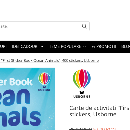
URI
IDEI CADOURI
TEME POPULARE
% PROMOTII
BLO
ti "First Sticker Book Ocean Animals", 400 stickers, Usborne
Carte de activitati "Fi
stickers, Usborne
85,00 RON
57,00 RON