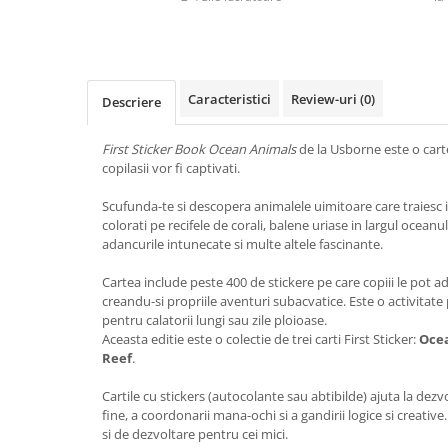
Caracteristici
Review-uri
(0)
Descriere
First Sticker Book Ocean Animals
de la Usborne este o carte
copilasii vor fi captivati.
Scufunda-te si descopera animalele uimitoare care traiesc i
colorati pe recifele de corali, balene uriase in largul oceanu
adancurile intunecate si multe altele fascinante.
Cartea include peste 400 de stickere pe care copiii le pot a
creandu-si propriile aventuri subacvatice. Este o activitate 
pentru calatorii lungi sau zile ploioase.
Aceasta editie este o colectie de trei carti First Sticker:
Oce
Reef
.
Cartile cu stickers (autocolante sau abtibilde) ajuta la dezvo
fine, a coordonarii mana-ochi si a gandirii logice si creati
si de dezvoltare pentru cei mici.