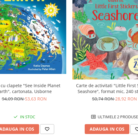
 cu clapete "See Inside Planet
Carte de activitati "Little First
arth", cartonata, Usborne
Seashore", format mic, 240 st
Usborne
94,09 RON
53,63 RON
50,74 RON
28,92 RON
IN STOC
ULTIMELE 2 PRODUSE
ADAUGA IN COS
ADAUGA IN COS