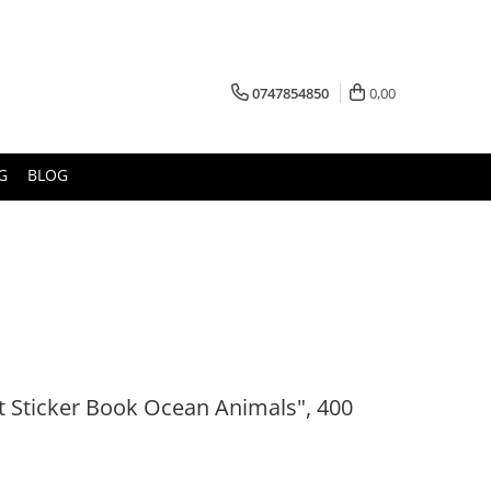
0747854850
0,00
G
BLOG
rst Sticker Book Ocean Animals", 400