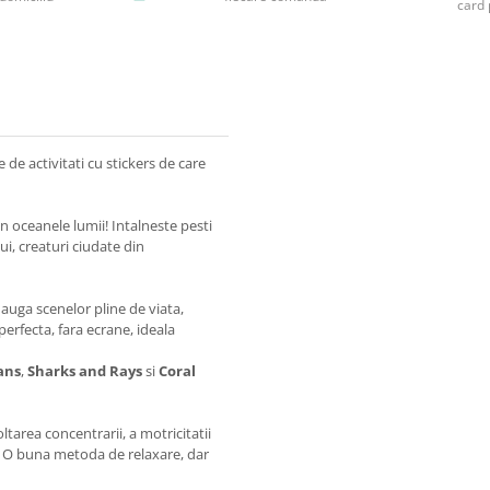
card 
 de activitati cu stickers de care
n oceanele lumii! Intalneste pesti
lui, creaturi ciudate din
dauga scenelor pline de viata,
perfecta, fara ecrane, ideala
ans
,
Sharks and Rays
si
Coral
ltarea concentrarii, a motricitatii
ve. O buna metoda de relaxare, dar