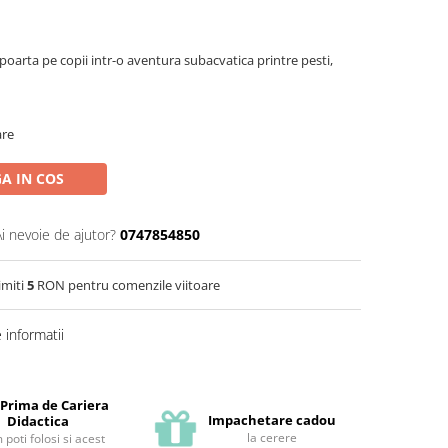
 poarta pe copii intr-o aventura subacvatica printre pesti,
are
A IN COS
Ai nevoie de ajutor?
0747854850
imiti
5
RON pentru comenzile viitoare
informatii
 Prima de Cariera
Impachetare cadou
Didactica
la cerere
poti folosi si acest