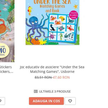
-43%
Joc educativ de asociere "Under the Sea
 Stickers
Carte de p
Matching Games", Usborne
ickers,
ac
83,51 RON
47,60 RON
8
ULTIMELE 3 PRODUSE
ADAUGA IN COS
AD