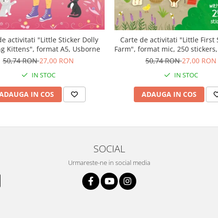
e activitati "Little Sticker Dolly
Carte de activitati "Little First
g Kittens", format A5, Usborne
Farm", format mic, 250 stickers
50,74 RON
27,00 RON
50,74 RON
27,00 RON
IN STOC
IN STOC
ADAUGA IN COS
ADAUGA IN COS
SOCIAL
Urmareste-ne in social media