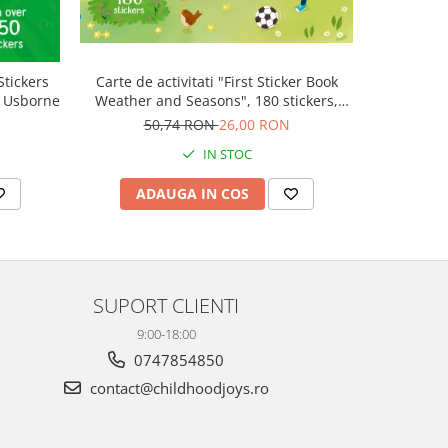
 Stickers
Carte de activitati "First Sticker Book
Carte de 
, Usborne
Weather and Seasons", 180 stickers,
Farm"
Usborne
50,74 RON
26,00 RON
5
IN STOC
ADAUGA IN COS
AD
SUPORT CLIENTI
9:00-18:00
0747854850
contact@childhoodjoys.ro