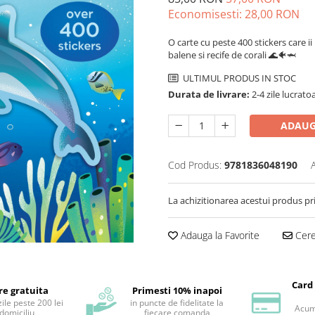
Economisesti:
28,00
RON
O carte cu peste 400 stickers care ii
balene si recife de corali 🌊🐠🦈
ULTIMUL PRODUS IN STOC
Durata de livrare:
2-4 zile lucrato
ADAUG
Cod Produs:
9781836048190
La achizitionarea acestui produs pr
Adauga la Favorite
Cere 
Card
re gratuita
Primesti 10% inapoi
ile peste 200 lei
in puncte de fidelitate la
Acum 
 domiciliu
fiecare comanda