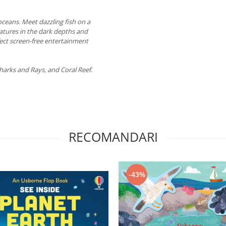
 oceans. Meet dazzling fish on a
atures in the dark depths and
fect screen-free entertainment
Sharks and Rays, and Coral Reef.
RECOMANDARI
-43%