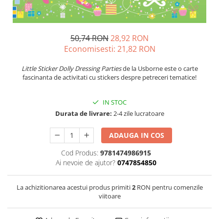
50,74 RON
28,92 RON
Economisesti:
21,82
RON
Little Sticker Dolly Dressing Parties
de la Usborne este o carte
fascinanta de activitati cu stickers despre petreceri tematice!
IN STOC
Durata de livrare:
2-4 zile lucratoare
ADAUGA IN COS
Cod Produs:
9781474986915
Ai nevoie de ajutor?
0747854850
La achizitionarea acestui produs primiti
2
RON pentru comenzile
viitoare