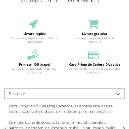
Adauga la Favorite
Cere informatii
Livrare rapida
Livrare gratuita
Comanda ajunge la tine in 2-4 zile
la comenzile peste 200 lei la
lucratoare
domiciliu
Primesti 10% inapoi
Card Prima de Cariera Didactica
in puncte de fidelitate la fiecare
Acum poti folosi si acest card pentru
comanda
plata pe site
Descriere
Little Sticker Dolly Dressing Parties
de la Usborne este o carte
fascinanta de activitati cu stickers despre petreceri tematice!
Cu multe scene de decorat, tinute de imbracat papusile ce
participa la petreceri: de la rochii curcubeu, pirati, zane si multe