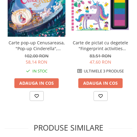
Carte pop-up Cenusareasa,
Carte de pictat cu degetele
"Pop-up Cinderella",
"Fingerprint activities
Usborne
Unicorns and Fairies",
102,00 RON
83,51 RON
Usborne
58,14 RON
47,60 RON
IN STOC
ULTIMELE 3 PRODUSE
ADAUGA IN COS
ADAUGA IN COS
PRODUSE SIMILARE