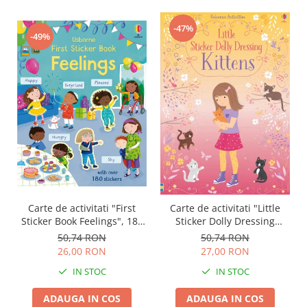
-47%
-49%
Carte de activitati "First
Carte de activitati "Little
Sticker Book Feelings", 180
Sticker Dolly Dressing
stickers, Usborne
Kittens", format A5,
50,74 RON
50,74 RON
Usborne
26,00 RON
27,00 RON
IN STOC
IN STOC
ADAUGA IN COS
ADAUGA IN COS