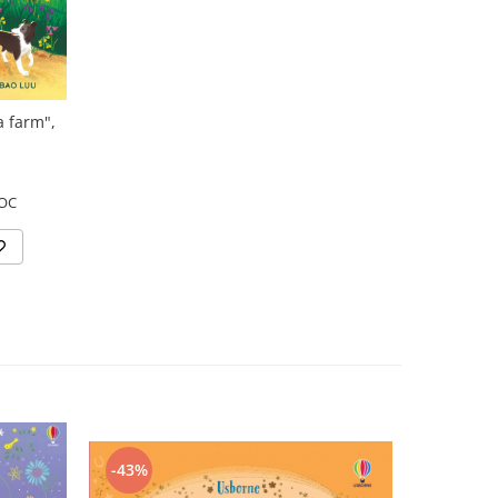
a farm",
OC
-43%