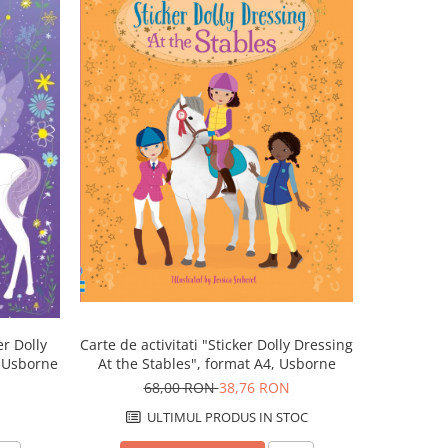
-34%
er Dolly
Carte de ac
Carte de activitati "Sticker Dolly Dressing
, Usborne
Crystal 
At the Stables", format A4, Usborne
6
68,00 RON
38,76 RON
ULTIMUL PRODUS IN STOC