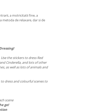
arii, a motricitatii fine, a
na metoda de relaxare, dar si de
Dressing!
. Use the stickers to dress Red
nd Cinderella, and lots of other
thes, as well as lots of animals and
 to dress and colourful scenes to
each scene
he go!
ation