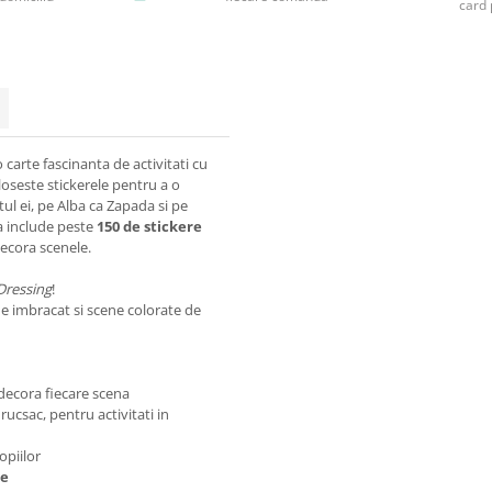
card 
 carte fascinanta de activitati cu
loseste stickerele pentru a o
ul ei, pe Alba ca Zapada si pe
a include peste
150 de stickere
decora scenele.
 Dressing
!
de imbracat si scene colorate de
 decora fiecare scena
 rucsac, pentru activitati in
opiilor
ne