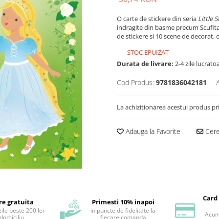
O carte de stickere din seria
Little 
indragite din basme precum Scufita
de stickere si 10 scene de decorat, o
STOC EPUIZAT
Durata de livrare:
2-4 zile lucrato
Cod Produs:
9781836042181
La achizitionarea acestui produs pr
Adauga la Favorite
Cere 
Card
re gratuita
Primesti 10% inapoi
ile peste 200 lei
in puncte de fidelitate la
Acum 
 domiciliu
fiecare comanda