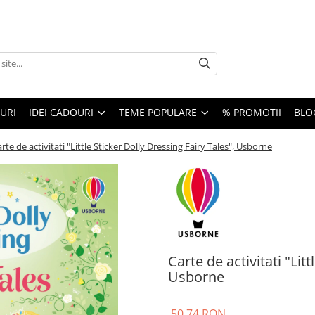
URI
IDEI CADOURI
TEME POPULARE
% PROMOTII
BLO
rte de activitati "Little Sticker Dolly Dressing Fairy Tales", Usborne
Carte de activitati "Lit
Usborne
50,74 RON