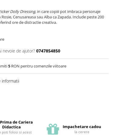
Sticker Dolly Dressing
, in care copiii pot imbraca personaje
 Rosie, Cenusareasa sau Alba ca Zapada. Include peste 200
ferind ore de distractie creativa.
are
Ai nevoie de ajutor?
0747854850
imiti
5
RON pentru comenzile viitoare
informatii
 Prima de Cariera
Impachetare cadou
Didactica
la cerere
poti folosi si acest