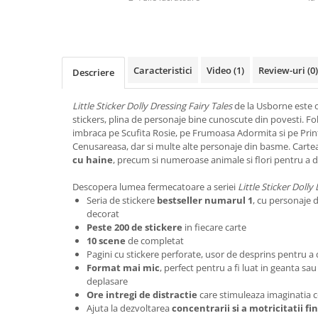
Caracteristici
Video
(1)
Review-uri
(0)
Descriere
Little Sticker Dolly Dressing Fairy Tales
de la Usborne este o
stickers, plina de personaje bine cunoscute din povesti. Fo
imbraca pe Scufita Rosie, pe Frumoasa Adormita si pe Print
Cenusareasa, dar si multe alte personaje din basme. Carte
cu haine
, precum si numeroase animale si flori pentru a 
Descopera lumea fermecatoare a seriei
Little Sticker Dolly
Seria de stickere
bestseller numarul 1
, cu personaje 
decorat
Peste 200 de stickere
in fiecare carte
10 scene
de completat
Pagini cu stickere perforate, usor de desprins pentru a
Format mai mic
, perfect pentru a fi luat in geanta sau
deplasare
Ore intregi de distractie
care stimuleaza imaginatia c
Ajuta la dezvoltarea
concentrarii si a motricitatii fi