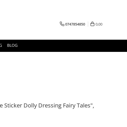
0747854850
0,00
G
BLOG
tle Sticker Dolly Dressing Fairy Tales",