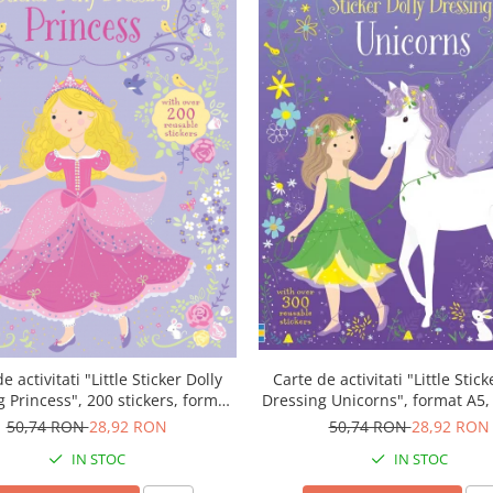
Carte de activitati "Little Stick
e activitati "Little Sticker Dolly
Dressing Unicorns", format A5
 Princess", 200 stickers, format
A5, Usborne
50,74 RON
28,92 RON
50,74 RON
28,92 RON
IN STOC
IN STOC