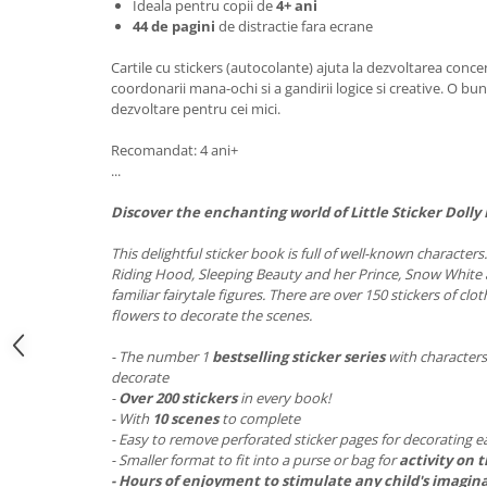
Ideala pentru copii de
4+ ani
44 de pagini
de distractie fara ecrane
Cartile cu stickers (autocolante) ajuta la dezvoltarea concentr
coordonarii mana-ochi si a gandirii logice si creative. O bu
dezvoltare pentru cei mici.
Recomandat: 4 ani+
...
Discover the enchanting world of Little Sticker Dolly 
This delightful sticker book is full of well-known characters
Riding Hood, Sleeping Beauty and her Prince, Snow White a
familiar fairytale figures. There are over 150 stickers of clo
flowers to decorate the scenes.
- The number 1
bestselling sticker series
with characters
decorate
-
Over 200 stickers
in every book!
- With
10 scenes
to complete
- Easy to remove perforated sticker pages for decorating 
- Smaller format to fit into a purse or bag for
activity on t
- Hours of enjoyment to stimulate any child's imagin