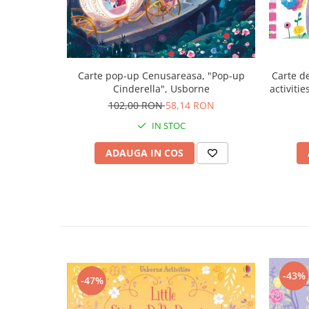
Carte pop-up Cenusareasa, "Pop-up
Carte de
Cinderella", Usborne
activiti
102,00 RON
58,14 RON
IN STOC
ADAUGA IN COS
-43%
-47%